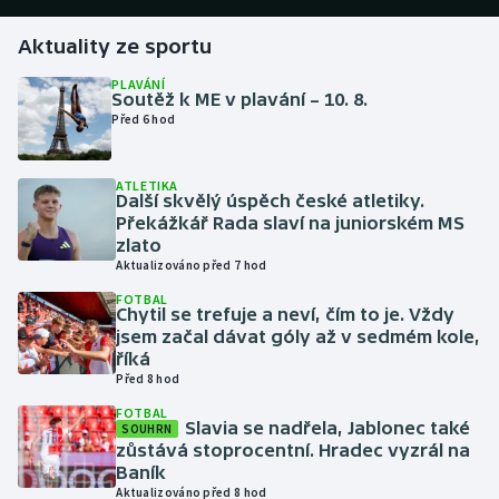
Aktuality ze sportu
Gymnastika
PLAVÁNÍ
Soutěž k ME v plavání – 10. 8.
Házená
Před 6 hod
Jezdectví
ATLETIKA
Další skvělý úspěch české atletiky.
Judo
Překážkář Rada slaví na juniorském MS
zlato
Krasobruslení
Aktualizováno před 7 hod
FOTBAL
Chytil se trefuje a neví, čím to je. Vždy
Lezení
jsem začal dávat góly až v sedmém kole,
říká
Lyže a snowboard
Před 8 hod
FOTBAL
Moderní pětiboj
Slavia se nadřela, Jablonec také
SOUHRN
zůstává stoprocentní. Hradec vyzrál na
Baník
Motorsport
Aktualizováno před 8 hod