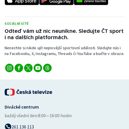
Stolní tenis
Triatlon
SOCIÁLNÍ SÍTĚ
Odteď vám už nic neunikne. Sledujte ČT sport
Veslování
i na dalších platformách.
Vodní slalom
Nenechte si nikde ujít nejnovější sportovní události. Sledujte nás i
na Facebooku, X, Instagramu, Threads či YouTube a buďte v obraze.
Volejbal
Ostatní
Divácké centrum
každý všední den:
8:00—16:00 hodin
261 136 113