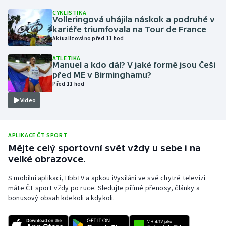
CYKLISTIKA
Olympijské hry
Volleringová uhájila náskok a podruhé v
kariéře triumfovala na Tour de France
Parasport
Aktualizováno před 11 hod
ATLETIKA
Plavání
Manuel a kdo dál? V jaké formě jsou Češi
před ME v Birminghamu?
Před 11 hod
Plážový volejbal
Video
Ragby
Rychlobruslení
APLIKACE ČT SPORT
Mějte celý sportovní svět vždy u sebe i na
velké obrazovce.
Rychlostní kanoistika
S mobilní aplikací, HbbTV a apkou iVysílání ve své chytré televizi
Short track
máte ČT sport vždy po ruce. Sledujte přímé přenosy, články a
bonusový obsah kdekoli a kdykoli.
Sportovní střelba