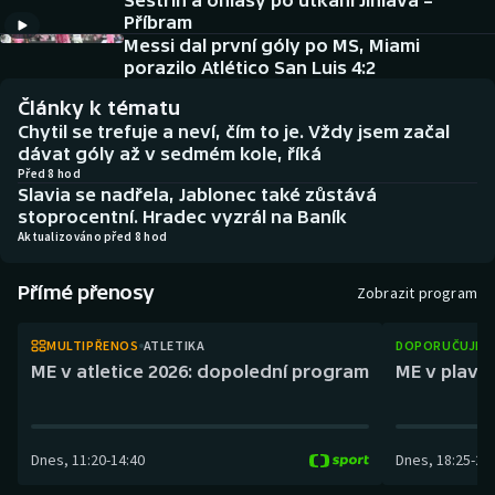
Sestřih a ohlasy po utkání Jihlava –
Baseball a softbal
Soutěže
Příbram
Messi dal první góly po MS, Miami
Basketbal
Historické návraty
porazilo Atlético San Luis 4:2
Články k tématu
Biatlon
Aplikace ČT sport
Chytil se trefuje a neví, čím to je. Vždy jsem začal
dávat góly až v sedmém kole, říká
Boby a skeleton
AZ kvíz
Před 8 hod
Slavia se nadřela, Jablonec také zůstává
stoprocentní. Hradec vyzrál na Baník
Box
Aktualizováno před 8 hod
Curling
Přímé přenosy
Zobrazit program
Dostihy
MULTIPŘENOS
ATLETIKA
DOPORUČUJEM
ME v atletice 2026: dopolední program
ME v plaván
Florbal
Futsal
Dnes
,
11:20
-
14:40
Dnes
,
18:25
-
21
Golf