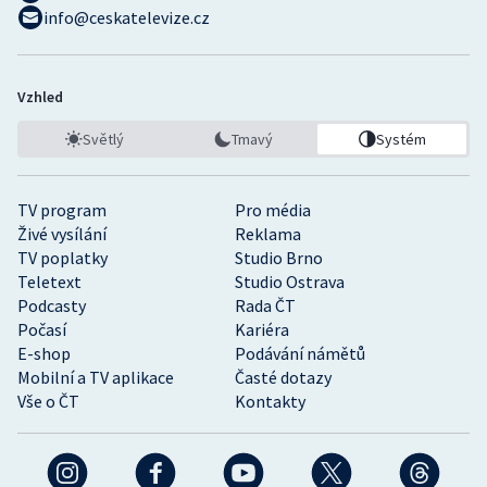
info@ceskatelevize.cz
Vzhled
Světlý
Tmavý
Systém
TV program
Pro média
Živé vysílání
Reklama
TV poplatky
Studio Brno
Teletext
Studio Ostrava
Podcasty
Rada ČT
Počasí
Kariéra
E-shop
Podávání námětů
Mobilní a TV aplikace
Časté dotazy
Vše o ČT
Kontakty