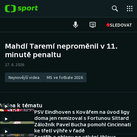
POPULÁRNÍ
SLEDOVAT
Fotbal
Mahdí Taremí neproměnil v 11.
minutě penaltu
Hokej
27. 6. 2026
Tenis
Nejnovější videa
MS ve fotbale 2026
Atletika
Cyklistika
Videa k tématu
DALŠÍ SPORTY
PSV Eindhoven s Kovářem na úvod ligy
doma jen remizoval s Fortunou Sittard
Záložník Pavel Bucha pomohl Cincinnati
Americký fotbal
NEPŘEHLÉDNĚTE
ke třetí výhře v řadě