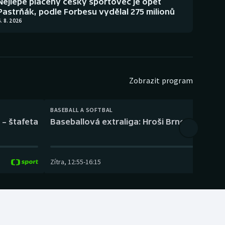
Nejlépe placený český sportovec je opět
Pastrňák, podle Forbesu vydělal 275 milionů
. 8. 2026
Zobrazit program
BASEBALL A SOFTBAL
 – štafeta
Baseballová extraliga: Hroši Brno – Eagles
Zítra
,
12:55
-
16:15