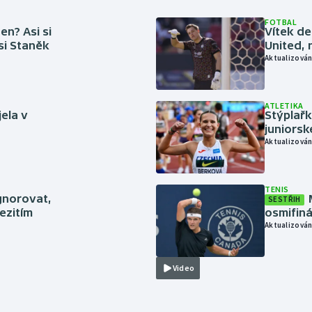
FOTBAL
en? Asi si
Vítek de
 si Staněk
United, 
Aktualizován
ATLETIKA
jela v
Stýplařk
juniors
Aktualizován
TENIS
gnorovat,
SESTŘIH
ezitím
osmifiná
Aktualizován
Video