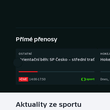
Curling
Dostihy
Florbal
Futsal
Přímé přenosy
Golf
OSTATNÍ
HOKEJ
Orientační běh: SP Česko – střední trať
Hoke
Gymnastika
14:00
-
17:50
Dnes
,
ŽIVĚ
Aktuality ze sportu