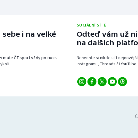
SOCIÁLNÍ SÍTĚ
 sebe i na velké
Odteď vám už nic
na dalších platf
izi máte ČT sport vždy po ruce.
Nenechte si nikde ujít nejnovější
ykoli.
Instagramu, Threads či YouTube 
Č