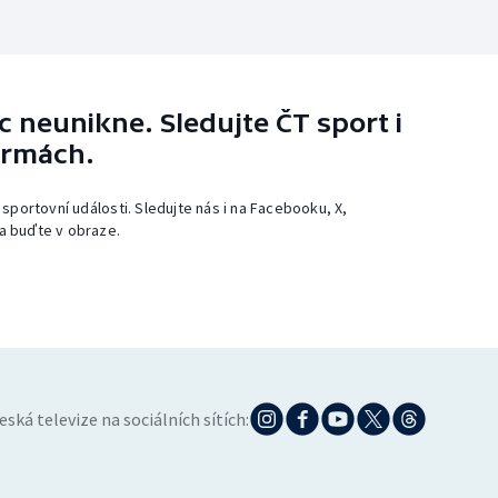
 neunikne. Sledujte ČT sport i
ormách.
 sportovní události. Sledujte nás i na Facebooku, X,
a buďte v obraze.
eská televize na sociálních sítích: