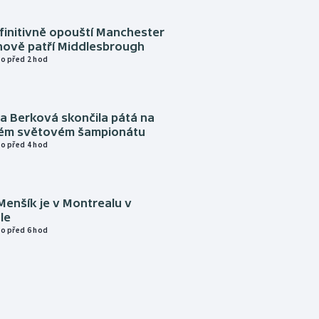
finitivně opouští Manchester
nově patří Middlesbrough
o před 2 hod
a Berková skončila pátá na
kém světovém šampionátu
o před 4 hod
Menšík je v Montrealu v
le
o před 6 hod