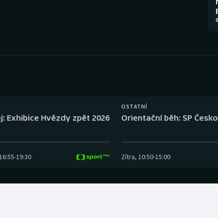
Moderní pětiboj
Triatlon
6
Motorsport
Veslování
Olympijské hry
Vodní slalom
Parasport
Volejbal
Plavání
Ostatní
OSTATNÍ
j: Exhibice Hvězdy zpět 2026
Orientační běh: SP Česko
Plážový volejbal
16:55
-
19:30
Zítra
,
10:50
-
15:00