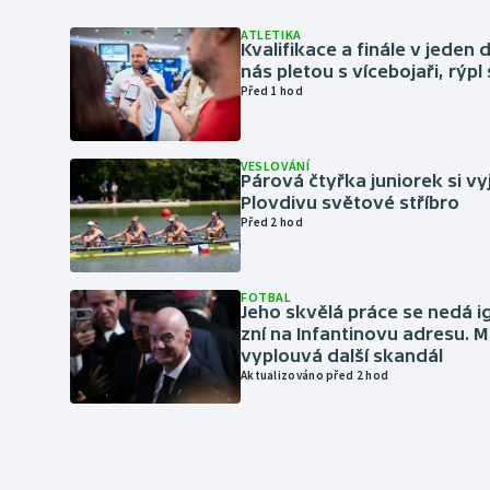
ATLETIKA
Kvalifikace a finále v jeden d
nás pletou s vícebojaři, rýpl
Před 1 hod
VESLOVÁNÍ
Párová čtyřka juniorek si vy
Plovdivu světové stříbro
Před 2 hod
FOTBAL
Jeho skvělá práce se nedá i
zní na Infantinovu adresu. M
vyplouvá další skandál
Aktualizováno před 2 hod