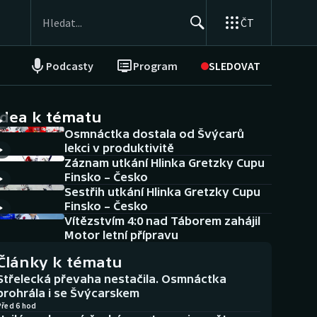
ČT
Podcasty
Program
SLEDOVAT
NEPŘEHLÉDNĚTE
Soutěže
idea k tématu
Osmnáctka dostala od Švýcarů
Historické návraty
lekci v produktivitě
Záznam utkání Hlinka Gretzky Cupu
Aplikace ČT sport
Finsko – Česko
Sestřih utkání Hlinka Gretzky Cupu
AZ kvíz
Finsko – Česko
Vítězstvím 4:0 nad Táborem zahájil
Motor letní přípravu
Články k tématu
Střelecká převaha nestačila. Osmnáctka
prohrála i se Švýcarskem
Před 6 hod