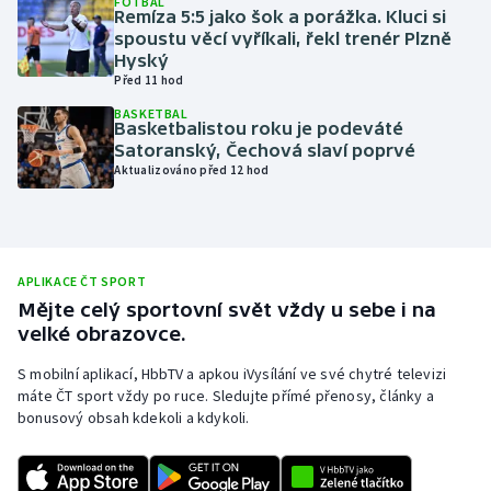
FOTBAL
Remíza 5:5 jako šok a porážka. Kluci si
Olympijské hry
spoustu věcí vyříkali, řekl trenér Plzně
Hyský
Před 11 hod
Parasport
BASKETBAL
Basketbalistou roku je podeváté
Plavání
Satoranský, Čechová slaví poprvé
Aktualizováno před 12 hod
Plážový volejbal
Ragby
APLIKACE ČT SPORT
Rychlobruslení
Mějte celý sportovní svět vždy u sebe i na
velké obrazovce.
Rychlostní kanoistika
S mobilní aplikací, HbbTV a apkou iVysílání ve své chytré televizi
máte ČT sport vždy po ruce. Sledujte přímé přenosy, články a
Short track
bonusový obsah kdekoli a kdykoli.
Sportovní střelba