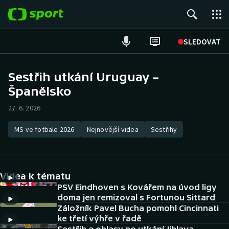
POPULÁRNÍ
SLEDOVAT
Fotbal
Sestřih utkání Uruguay –
Španělsko
Hokej
27. 6. 2026
Tenis
MS ve fotbale 2026
Nejnovější videa
Sestřihy
Atletika
Cyklistika
Videa k tématu
DALŠÍ SPORTY
PSV Eindhoven s Kovářem na úvod ligy
doma jen remizoval s Fortunou Sittard
Záložník Pavel Bucha pomohl Cincinnati
Americký fotbal
NEPŘEHLÉDNĚTE
ke třetí výhře v řadě