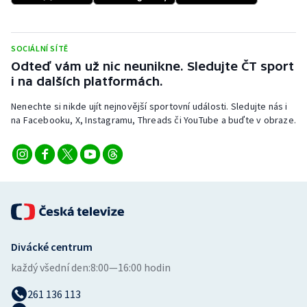
Stolní tenis
Triatlon
SOCIÁLNÍ SÍTĚ
Odteď vám už nic neunikne. Sledujte ČT sport
Veslování
i na dalších platformách.
Nenechte si nikde ujít nejnovější sportovní události. Sledujte nás i
Vodní slalom
na Facebooku, X, Instagramu, Threads či YouTube a buďte v obraze.
Volejbal
Ostatní
Divácké centrum
každý všední den:
8:00—16:00 hodin
261 136 113