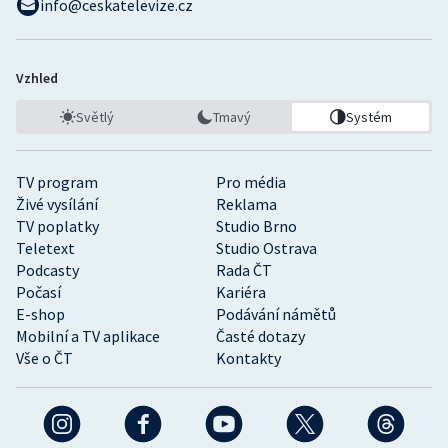
info@ceskatelevize.cz
Vzhled
Světlý
Tmavý
Systém
TV program
Pro média
Živé vysílání
Reklama
TV poplatky
Studio Brno
Teletext
Studio Ostrava
Podcasty
Rada ČT
Počasí
Kariéra
E-shop
Podávání námětů
Mobilní a TV aplikace
Časté dotazy
Vše o ČT
Kontakty