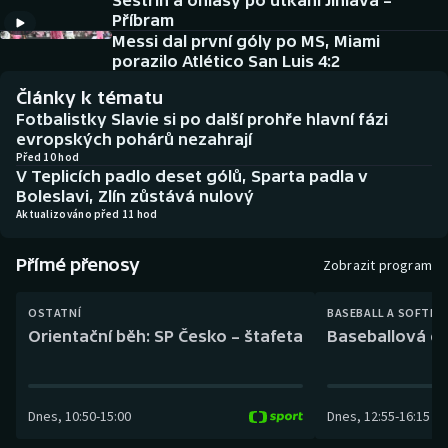
Sestřih a ohlasy po utkání Jihlava –
Baseball a softbal
Soutěže
Příbram
Messi dal první góly po MS, Miami
Basketbal
Historické návraty
porazilo Atlético San Luis 4:2
Články k tématu
Biatlon
Aplikace ČT sport
Fotbalistky Slavie si po další prohře hlavní fázi
evropských pohárů nezahrají
Boby a skeleton
AZ kvíz
Před 10 hod
V Teplicích padlo deset gólů, Sparta padla v
Boleslavi, Zlín zůstává nulový
Box
Aktualizováno před 11 hod
Curling
Přímé přenosy
Zobrazit program
Dostihy
OSTATNÍ
BASEBALL A SOFTBA
Orientační běh: SP Česko – štafeta
Baseballová ex
Florbal
Futsal
Dnes
,
10:50
-
15:00
Dnes
,
12:55
-
16:15
Golf