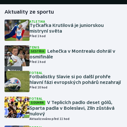
Aktuality ze sportu
Gymnastika
ATLETIKA
Tyčkařka Krutilová je juniorskou
Házená
mistryní světa
Před 1 hod
Jezdectví
TENIS
Lehečka v Montrealu dohrál v
SESTŘIH
Judo
osmifinále
Před 1 hod
Krasobruslení
Video
FOTBAL
Fotbalistky Slavie si po další prohře
Lezení
hlavní fázi evropských pohárů nezahrají
Před 10 hod
Lyže a snowboard
FOTBAL
V Teplicích padlo deset gólů,
SOUHRN
Moderní pětiboj
Sparta padla v Boleslavi, Zlín zůstává
nulový
Aktualizováno před 11 hod
Motorsport