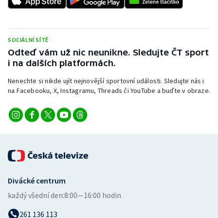
Stolní tenis
Triatlon
SOCIÁLNÍ SÍTĚ
Odteď vám už nic neunikne. Sledujte ČT sport
Veslování
i na dalších platformách.
Vodní slalom
Nenechte si nikde ujít nejnovější sportovní události. Sledujte nás i
na Facebooku, X, Instagramu, Threads či YouTube a buďte v obraze.
Volejbal
Ostatní
Divácké centrum
každý všední den:
8:00—16:00 hodin
261 136 113