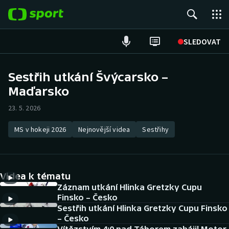
POPULÁRNÍ
SLEDOVAT
Fotbal
Sestřih utkání Švýcarsko –
Maďarsko
Hokej
23. 5. 2026
Tenis
MS v hokeji 2026
Nejnovější videa
Sestřihy
Atletika
Cyklistika
Videa k tématu
DALŠÍ SPORTY
Záznam utkání Hlinka Gretzky Cupu
Finsko – Česko
Sestřih utkání Hlinka Gretzky Cupu Finsko
Americký fotbal
NEPŘEHLÉDNĚTE
– Česko