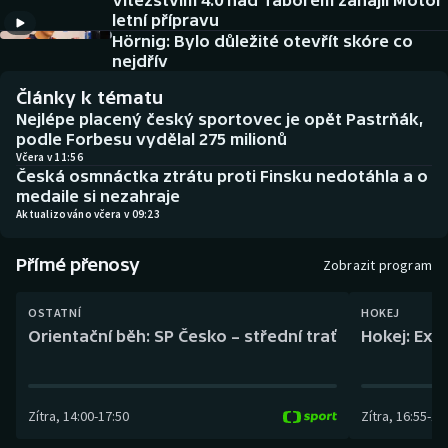
Vítězstvím 4:0 nad Táborem zahájil Motor
Baseball a softbal
Soutěže
letní přípravu
Hörnig: Bylo důležité otevřít skóre co
Basketbal
Historické návraty
nejdřív
Články k tématu
Biatlon
Aplikace ČT sport
Nejlépe placený český sportovec je opět Pastrňák,
podle Forbesu vydělal 275 milionů
Boby a skeleton
AZ kvíz
Včera v 11:56
Česká osmnáctka ztrátu proti Finsku nedotáhla a o
medaile si nezahraje
Box
Aktualizováno včera v 09:23
Curling
Přímé přenosy
Zobrazit program
Dostihy
OSTATNÍ
HOKEJ
Orientační běh: SP Česko – střední trať
Hokej: Exh
Florbal
Futsal
Zítra
,
14:00
-
17:50
Zítra
,
16:55
-
19
Golf