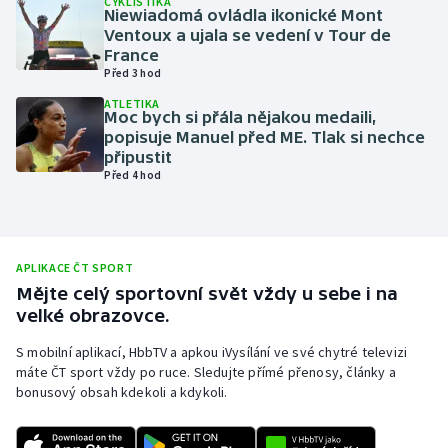
CYKLISTIKA
Niewiadomá ovládla ikonické Mont
Olympijské hry
Ventoux a ujala se vedení v Tour de
France
Před 3 hod
Parasport
ATLETIKA
Moc bych si přála nějakou medaili,
Plavání
popisuje Manuel před ME. Tlak si nechce
připustit
Plážový volejbal
Před 4 hod
Ragby
Rychlobruslení
APLIKACE ČT SPORT
Mějte celý sportovní svět vždy u sebe i na
velké obrazovce.
Rychlostní kanoistika
S mobilní aplikací, HbbTV a apkou iVysílání ve své chytré televizi
Short track
máte ČT sport vždy po ruce. Sledujte přímé přenosy, články a
bonusový obsah kdekoli a kdykoli.
Sportovní střelba