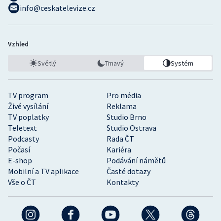
info@ceskatelevize.cz
Vzhled
Světlý
Tmavý
Systém
TV program
Pro média
Živé vysílání
Reklama
TV poplatky
Studio Brno
Teletext
Studio Ostrava
Podcasty
Rada ČT
Počasí
Kariéra
E-shop
Podávání námětů
Mobilní a TV aplikace
Časté dotazy
Vše o ČT
Kontakty