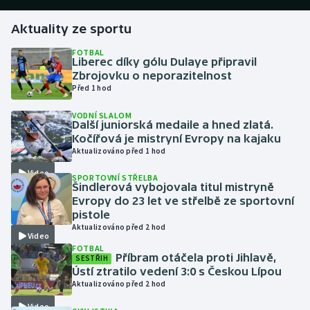
Aktuality ze sportu
Gymnastika
FOTBAL
Liberec díky gólu Dulaye připravil
Házená
Zbrojovku o neporazitelnost
Před 1 hod
Jezdectví
VODNÍ SLALOM
Další juniorská medaile a hned zlatá.
Judo
Kočířová je mistryní Evropy na kajaku
Aktualizováno před 1 hod
Krasobruslení
Video
SPORTOVNÍ STŘELBA
Šindlerová vybojovala titul mistryně
Lezení
Evropy do 23 let ve střelbě ze sportovní
pistole
Aktualizováno před 2 hod
Lyže a snowboard
Video
FOTBAL
Příbram otáčela proti Jihlavě,
SESTŘIH
Moderní pětiboj
Ústí ztratilo vedení 3:0 s Českou Lípou
Aktualizováno před 2 hod
Motorsport
Video