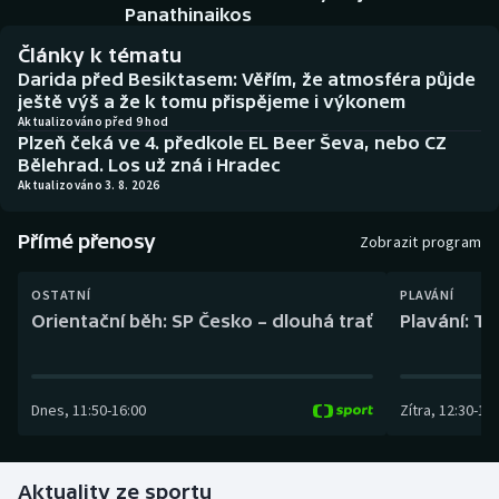
Baseball a softbal
Soutěže
Panathinaikos
Články k tématu
Basketbal
Historické návraty
Darida před Besiktasem: Věřím, že atmosféra půjde
ještě výš a že k tomu přispějeme i výkonem
Biatlon
Aplikace ČT sport
Aktualizováno před 9 hod
Plzeň čeká ve 4. předkole EL Beer Ševa, nebo CZ
Bělehrad. Los už zná i Hradec
Boby a skeleton
AZ kvíz
Aktualizováno 3. 8. 2026
Box
Přímé přenosy
Zobrazit program
Curling
OSTATNÍ
PLAVÁNÍ
Orientační běh: SP Česko – dlouhá trať
Plavání: TK
Dostihy
Florbal
Dnes
,
11:50
-
16:00
Zítra
,
12:30
-
13:
Futsal
Aktuality ze sportu
Golf