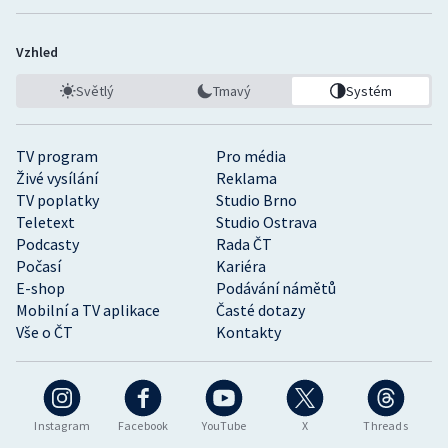
Vzhled
Světlý
Tmavý
Systém
TV program
Pro média
Živé vysílání
Reklama
TV poplatky
Studio Brno
Teletext
Studio Ostrava
Podcasty
Rada ČT
Počasí
Kariéra
E-shop
Podávání námětů
Mobilní a TV aplikace
Časté dotazy
Vše o ČT
Kontakty
Instagram
Facebook
YouTube
X
Threads