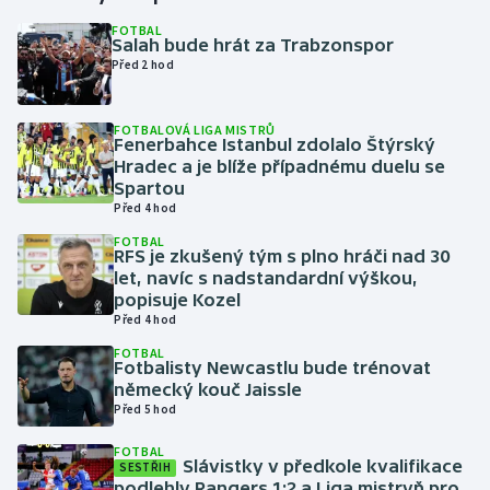
FOTBAL
Salah bude hrát za Trabzonspor
Gymnastika
Před 2 hod
Házená
FOTBALOVÁ LIGA MISTRŮ
Fenerbahce Istanbul zdolalo Štýrský
Jezdectví
Hradec a je blíže případnému duelu se
Spartou
Judo
Před 4 hod
FOTBAL
RFS je zkušený tým s plno hráči nad 30
Krasobruslení
let, navíc s nadstandardní výškou,
popisuje Kozel
Lezení
Před 4 hod
FOTBAL
Lyže a snowboard
Fotbalisty Newcastlu bude trénovat
německý kouč Jaissle
Před 5 hod
Moderní pětiboj
FOTBAL
Slávistky v předkole kvalifikace
Motorsport
SESTŘIH
podlehly Rangers 1:2 a Liga mistryň pro