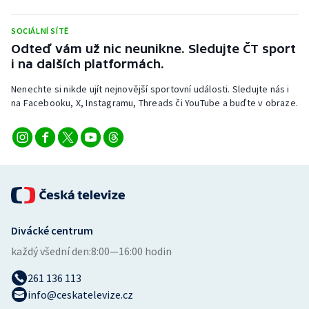
Stolní tenis
SOCIÁLNÍ SÍTĚ
Triatlon
Odteď vám už nic neunikne. Sledujte ČT sport
i na dalších platformách.
Veslování
Nenechte si nikde ujít nejnovější sportovní události. Sledujte nás i
na Facebooku, X, Instagramu, Threads či YouTube a buďte v obraze.
Vodní slalom
Volejbal
Ostatní
Divácké centrum
každý všední den:
8:00—16:00 hodin
261 136 113
info@ceskatelevize.cz