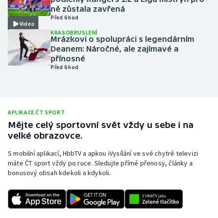
ně zůstala zavřená
Olympijské hry
Před 6 hod
Video
KRASOBRUSLENÍ
Parasport
Mrázkovi o spolupráci s legendárním
Deanem: Náročné, ale zajímavé a
přínosné
Plavání
Před 6 hod
Plážový volejbal
Ragby
APLIKACE ČT SPORT
Mějte celý sportovní svět vždy u sebe i na
Rychlobruslení
velké obrazovce.
S mobilní aplikací, HbbTV a apkou iVysílání ve své chytré televizi
Rychlostní kanoistika
máte ČT sport vždy po ruce. Sledujte přímé přenosy, články a
bonusový obsah kdekoli a kdykoli.
Short track
Sportovní střelba