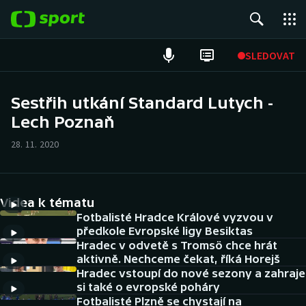
POPULÁRNÍ
SLEDOVAT
Fotbal
Sestřih utkání Standard Lutych -
Lech Poznaň
Hokej
28. 11. 2020
Tenis
Atletika
Videa k tématu
Cyklistika
Fotbalisté Hradce Králové vyzvou v
předkole Evropské ligy Besiktas
Hradec v odvetě s Tromsö chce hrát
DALŠÍ SPORTY
aktivně. Nechceme čekat, říká Horejš
Hradec vstoupí do nové sezony a zahraje
Americký fotbal
NEPŘEHLÉDNĚTE
si také o evropské poháry
Fotbalisté Plzně se chystají na