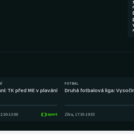
Moderní pětiboj
Triatlon
Motorsport
Veslování
Olympijské hry
Vodní slalom
Parasport
Volejbal
Plavání
Ostatní
Plážový volejbal
NÍ
FOTBAL
ní: TK před ME v plavání
Druhá fotbalová liga: Vysočin
12:30
-
13:00
Zítra
,
17:35
-
19:55