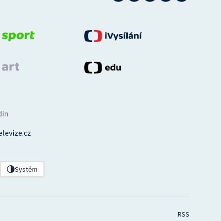
din
levize.cz
Systém
RSS