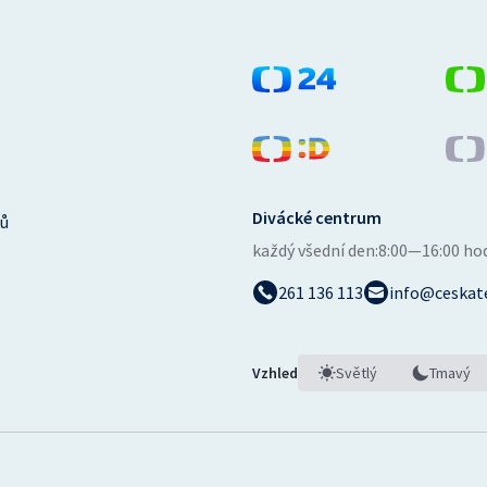
Divácké centrum
ů
každý všední den:
8:00—16:00 ho
261 136 113
info@ceskate
Vzhled
Světlý
Tmavý