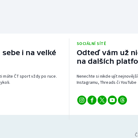
SOCIÁLNÍ SÍTĚ
 sebe i na velké
Odteď vám už nic
na dalších platf
izi máte ČT sport vždy po ruce.
Nenechte si nikde ujít nejnovější
ykoli.
Instagramu, Threads či YouTube 
Č