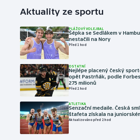
Aktuality ze sportu
PLÁŽOVÝ VOLEJBAL
Šépka se Sedlákem v Hambu
nestačili na Nory
Před 1 hod
OSTATNÍ
Nejlépe placený český sport
opět Pastrňák, podle Forbes
275 milionů
Před 2 hod
ATLETIKA
Senzační medaile. Česká sm
štafeta získala na juniorské
Aktualizováno před 2 hod