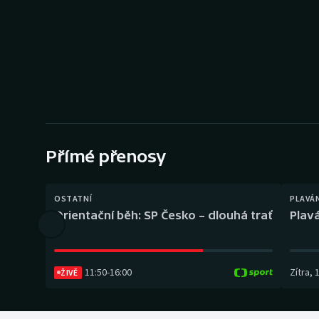
Curling
Dostihy
Florbal
Futsal
Golf
Přímé přenosy
Gymnastika
OSTATNÍ
PLAVÁ
Orientační běh: SP Česko – dlouhá trať
Plavá
11:50
-
16:00
Zítra
,
ŽIVĚ