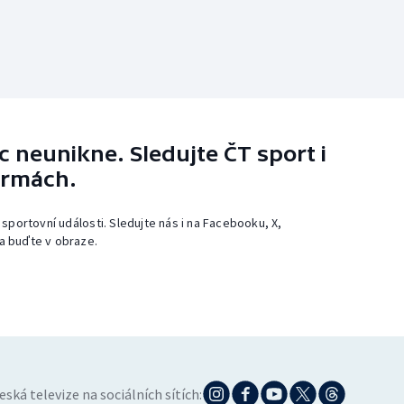
 neunikne. Sledujte ČT sport i
ormách.
 sportovní události. Sledujte nás i na Facebooku, X,
a buďte v obraze.
eská televize na sociálních sítích: