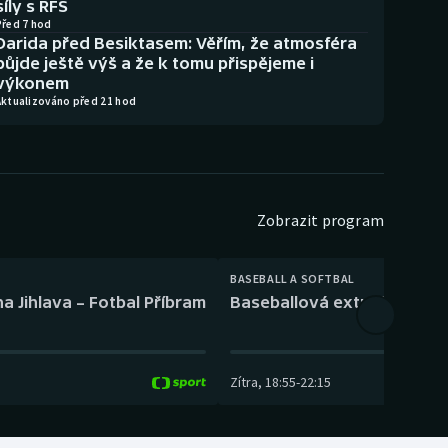
síly s RFS
Před 7 hod
Darida před Besiktasem: Věřím, že atmosféra
půjde ještě výš a že k tomu přispějeme i
výkonem
Aktualizováno před 21 hod
Zobrazit program
BASEBALL A SOFTBAL
a Jihlava – Fotbal Příbram
Baseballová extraliga: Tře
Zítra
,
18:55
-
22:15