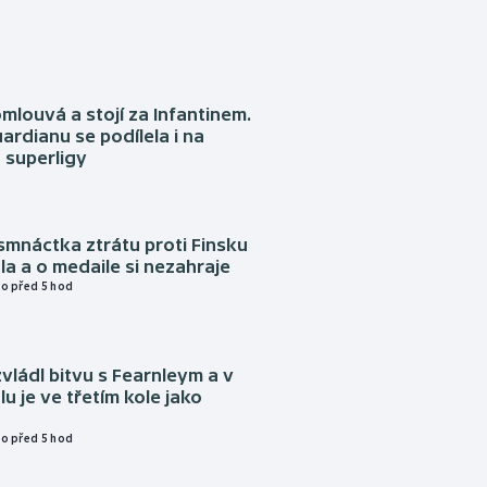
omlouvá a stojí za Infantinem.
ardianu se podílela i na
 superligy
mnáctka ztrátu proti Finsku
a a o medaile si nezahraje
o před 5 hod
vládl bitvu s Fearnleym a v
u je ve třetím kole jako
o před 5 hod