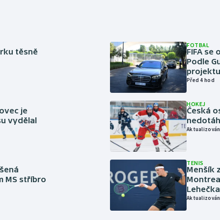
FOTBAL
rku těsně
FIFA se 
Podle Gu
projektu
Před 4 hod
HOKEJ
ovec je
Česká os
u vydělal
nedotáhl
Aktualizován
TENIS
íšená
Menšík z
m MS stříbro
Montreal
Lehečka
Aktualizován