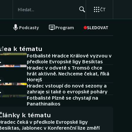
ČT
Podcasty
Program
SLEDOVAT
NEPŘEHLÉDNĚTE
Soutěže
idea k tématu
Fotbalisté Hradce Králové vyzvou v
Historické návraty
předkole Evropské ligy Besiktas
Hradec v odvetě s Tromsö chce
Aplikace ČT sport
hrát aktivně. Nechceme čekat, říká
Horejš
AZ kvíz
Hradec vstoupí do nové sezony a
zahraje si také o evropské poháry
Fotbalisté Plzně se chystají na
Panathinaikos
Články k tématu
Hradec čeká v předkole Evropské ligy
Besiktas, Jablonec v Konferenční lize změří