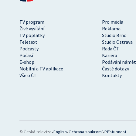
TV program
Pro média
Živé vysílání
Reklama
TV poplatky
Studio Brno
Teletext
Studio Ostrava
Podcasty
Rada ČT
Počasí
Kariéra
E-shop
Podávání námět
Mobilní a TV aplikace
Časté dotazy
Vše o ČT
Kontakty
•
•
•
© Česká televize
English
Ochrana soukromí
Přístupnost