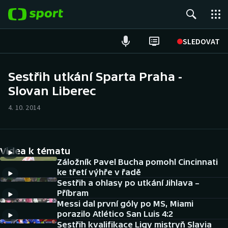
POPULÁRNÍ
SLEDOVAT
Fotbal
Sestřih utkání Sparta Praha -
Slovan Liberec
Hokej
4. 10. 2014
Tenis
Atletika
Videa k tématu
Cyklistika
Záložník Pavel Bucha pomohl Cincinnati
ke třetí výhře v řadě
Sestřih a ohlasy po utkání Jihlava –
DALŠÍ SPORTY
Příbram
Messi dal první góly po MS, Miami
Americký fotbal
NEPŘEHLÉDNĚTE
porazilo Atlético San Luis 4:2
Sestřih kvalifikace Ligy mistryň Slavia