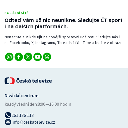
Stolní tenis
SOCIÁLNÍ SÍTĚ
Triatlon
Odteď vám už nic neunikne. Sledujte ČT sport
i na dalších platformách.
Veslování
Nenechte si nikde ujít nejnovější sportovní události. Sledujte nás i
na Facebooku, X, Instagramu, Threads či YouTube a buďte v obraze.
Vodní slalom
Volejbal
Ostatní
Divácké centrum
každý všední den:
8:00—16:00 hodin
261 136 113
info@ceskatelevize.cz