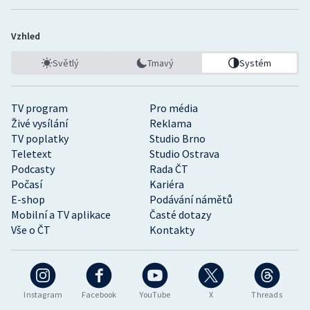
Vzhled
Světlý
Tmavý
Systém
TV program
Pro média
Živé vysílání
Reklama
TV poplatky
Studio Brno
Teletext
Studio Ostrava
Podcasty
Rada ČT
Počasí
Kariéra
E-shop
Podávání námětů
Mobilní a TV aplikace
Časté dotazy
Vše o ČT
Kontakty
Instagram
Facebook
YouTube
X
Threads