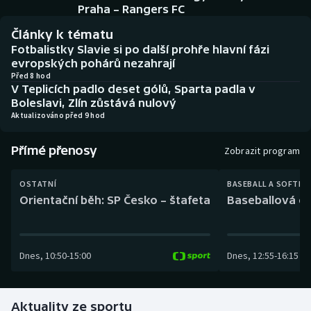
Baseball a softbal
Soutěže
Praha – Rangers FC
Články k tématu
Basketbal
Historické návraty
Fotbalistky Slavie si po další prohře hlavní fázi
evropských pohárů nezahrají
Biatlon
Aplikace ČT sport
Před 8 hod
V Teplicích padlo deset gólů, Sparta padla v
Boleslavi, Zlín zůstává nulový
Boby a skeleton
AZ kvíz
Aktualizováno před 9 hod
Box
Přímé přenosy
Zobrazit program
Curling
OSTATNÍ
BASEBALL A SOFTBA
Orientační běh: SP Česko – štafeta
Baseballová ex
Dostihy
Florbal
Dnes
,
10:50
-
15:00
Dnes
,
12:55
-
16:15
Futsal
Aktuality ze sportu
Golf