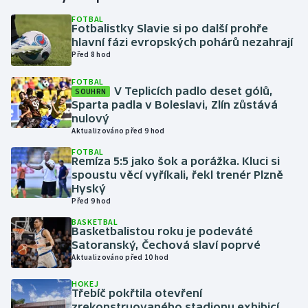
FOTBAL
Fotbalistky Slavie si po další prohře
Gymnastika
hlavní fázi evropských pohárů nezahrají
Před 8 hod
Házená
FOTBAL
V Teplicích padlo deset gólů,
SOUHRN
Jezdectví
Sparta padla v Boleslavi, Zlín zůstává
nulový
Judo
Aktualizováno před 9 hod
FOTBAL
Remíza 5:5 jako šok a porážka. Kluci si
Krasobruslení
spoustu věcí vyříkali, řekl trenér Plzně
Hyský
Lezení
Před 9 hod
BASKETBAL
Lyže a snowboard
Basketbalistou roku je podeváté
Satoranský, Čechová slaví poprvé
Aktualizováno před 10 hod
Moderní pětiboj
HOKEJ
Třebíč pokřtila otevření
Motorsport
zrekonstruovaného stadionu exhibicí,