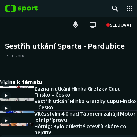
POPULÁRNÍ
SLEDOVAT
Fotbal
Sestřih utkání Sparta - Pardubice
Hokej
19. 1. 2018
Tenis
Videa k tématu
Atletika
Záznam utkání Hlinka Gretzky Cupu
Finsko – Česko
Cyklistika
Sestřih utkání Hlinka Gretzky Cupu Finsko
– Česko
DALŠÍ SPORTY
Vítězstvím 4:0 nad Táborem zahájil Motor
letní přípravu
Americký fotbal
Hörnig: Bylo důležité otevřít skóre co
NEPŘEHLÉDNĚTE
nejdřív