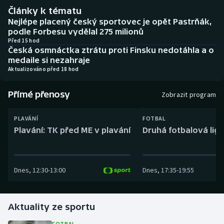
Baseball a softbal
Soutěže
Články k tématu
Nejlépe placený český sportovec je opět Pastrňák,
Basketbal
Historické návraty
podle Forbesu vydělal 275 milionů
Před 15 hod
Česká osmnáctka ztrátu proti Finsku nedotáhla a o
Biatlon
Aplikace ČT sport
medaile si nezahraje
Aktualizováno před 18 hod
Boby a skeleton
AZ kvíz
Přímé přenosy
Zobrazit program
Box
PLAVÁNÍ
FOTBAL
Curling
Plavání: TK před ME v plavání
Druhá fotbalová liga
Dostihy
Dnes
,
12:30
-
13:00
Dnes
,
17:35
-
19:55
Florbal
Futsal
Aktuality ze sportu
Golf
FOTBAL