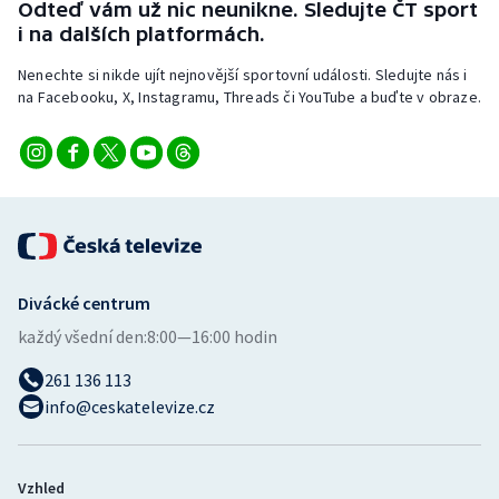
Odteď vám už nic neunikne. Sledujte ČT sport
Stolní tenis
i na dalších platformách.
Triatlon
Nenechte si nikde ujít nejnovější sportovní události. Sledujte nás i
na Facebooku, X, Instagramu, Threads či YouTube a buďte v obraze.
Veslování
Vodní slalom
Volejbal
Ostatní
Divácké centrum
každý všední den:
8:00—16:00 hodin
261 136 113
info@ceskatelevize.cz
Vzhled