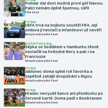
Polidar dal dost možná první gól hlavou.
Palici nemám úplně špatnou, zářil
Gymnastika
Před 4 hod
FOTBAL
Házená
UEFA trvá na bojkotu soutěží FIFA. Její
omluva jí nestačí a Infantinovi už nevěří
Jezdectví
Aktualizováno před 4 hod
PLÁŽOVÝ VOLEJBAL
Judo
Šépka se Sedlákem v Hamburku těsně
nestačili na hvězdné Nory a pak i na
Francouze
Krasobruslení
Aktualizováno před 5 hod
FOTBAL
Lezení
Jablonec doma splnil roli favorita a
úspěšně zahájil dvojutkání s Rigou
Lyže a snowboard
Aktualizováno před 5 hod
FOTBAL
Moderní pětiboj
Hradec nevyužil šance ani přesilovku po
červené kartě. Doma padl s Besiktasem
Aktualizováno před 6 hod
Motorsport