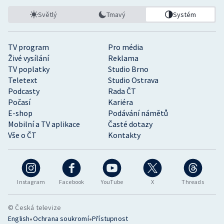
Světlý
Tmavý
Systém
TV program
Pro média
Živé vysílání
Reklama
TV poplatky
Studio Brno
Teletext
Studio Ostrava
Podcasty
Rada ČT
Počasí
Kariéra
E-shop
Podávání námětů
Mobilní a TV aplikace
Časté dotazy
Vše o ČT
Kontakty
Instagram
Facebook
YouTube
X
Threads
© Česká televize
•
•
English
Ochrana soukromí
Přístupnost