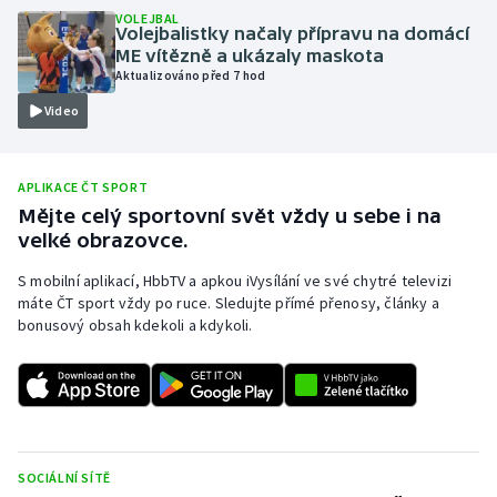
VOLEJBAL
Olympijské hry
Volejbalistky načaly přípravu na domácí
ME vítězně a ukázaly maskota
Aktualizováno před 7 hod
Parasport
Video
Plavání
APLIKACE ČT SPORT
Plážový volejbal
Mějte celý sportovní svět vždy u sebe i na
velké obrazovce.
Ragby
S mobilní aplikací, HbbTV a apkou iVysílání ve své chytré televizi
Rychlobruslení
máte ČT sport vždy po ruce. Sledujte přímé přenosy, články a
bonusový obsah kdekoli a kdykoli.
Rychlostní kanoistika
Short track
Sportovní střelba
SOCIÁLNÍ SÍTĚ