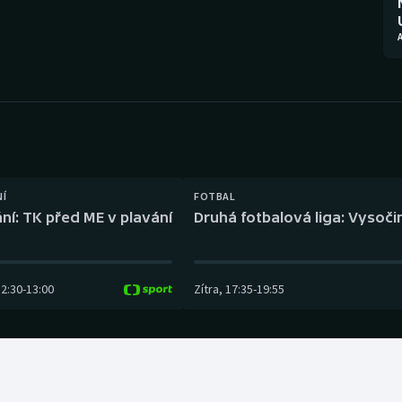
Moderní pětiboj
Triatlon
Motorsport
Veslování
Olympijské hry
Vodní slalom
Parasport
Volejbal
Plavání
Ostatní
NÍ
FOTBAL
ní: TK před ME v plavání
Druhá fotbalová liga: Vysočin
Plážový volejbal
12:30
-
13:00
Zítra
,
17:35
-
19:55