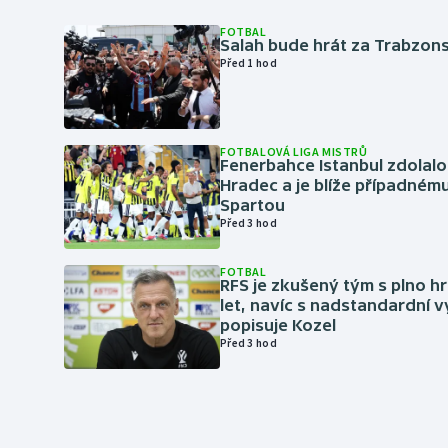
FOTBAL
Salah bude hrát za Trabzon
Před 1 hod
FOTBALOVÁ LIGA MISTRŮ
Fenerbahce Istanbul zdolalo
Hradec a je blíže případném
Spartou
Před 3 hod
FOTBAL
RFS je zkušený tým s plno hr
let, navíc s nadstandardní 
popisuje Kozel
Před 3 hod