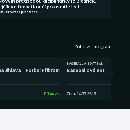
Novým předsedou diciplinárky je Bičánek.
Ujčík ve funkci končí po osmi letech
Aktualizováno před 9 hod
Zobrazit program
BASEBALL A SOFTBAL
a Jihlava – Fotbal Příbram
Baseballová extraliga: Tře
Zítra
,
18:55
-
22:15