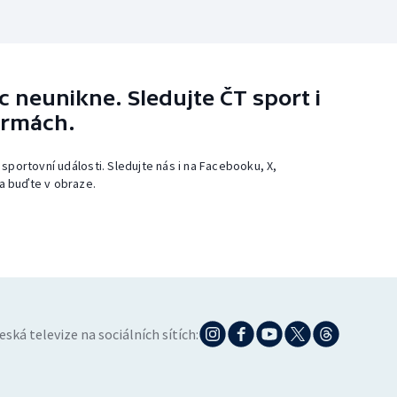
 neunikne. Sledujte ČT sport i
ormách.
 sportovní události. Sledujte nás i na Facebooku, X,
a buďte v obraze.
eská televize na sociálních sítích: