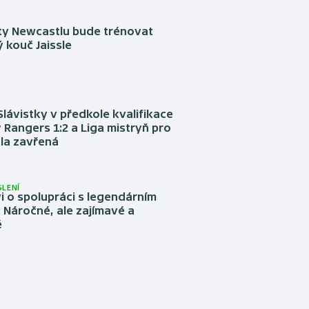
sty Newcastlu bude trénovat
 kouč Jaissle
Slávistky v předkole kvalifikace
 Rangers 1:2 a Liga mistryň pro
la zavřená
LENÍ
 o spolupráci s legendárním
Náročné, ale zajímavé a
é