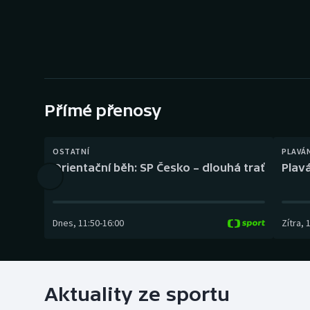
Curling
Dostihy
Florbal
Futsal
Přímé přenosy
Golf
OSTATNÍ
PLAVÁ
Orientační běh: SP Česko – dlouhá trať
Plavá
Gymnastika
Dnes
,
11:50
-
16:00
Zítra
,
Aktuality ze sportu