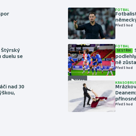
FOTBAL
spor
Fotbali
německý
Před 5 hod
FOTBAL
 Štýrský
SESTŘIH
u duelu se
podlehly
ně zůsta
Před 5 hod
Video
KRASOBRUS
áči nad 30
Mrázkovi
výškou,
Deanem: 
přínosn
Před 5 hod