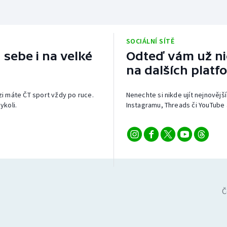
SOCIÁLNÍ SÍTĚ
 sebe i na velké
Odteď vám už nic
na dalších platf
izi máte ČT sport vždy po ruce.
Nenechte si nikde ujít nejnovější
ykoli.
Instagramu, Threads či YouTube 
Č