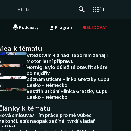
ČT
Podcasty
Program
SLEDOVAT
NEPŘEHLÉDNĚTE
Soutěže
idea k tématu
Vítězstvím 4:0 nad Táborem zahájil
Historické návraty
Motor letní přípravu
Hörnig: Bylo důležité otevřít skóre
Aplikace ČT sport
co nejdřív
Záznam utkání Hlinka Gretzky Cupu
AZ kvíz
Česko – Německo
Sestřih utkání Hlinka Gretzky Cupu
Česko – Německo
Články k tématu
Nová smlouva? Tím práce pro mě vůbec
nekončí, spíš naopak začíná, tvrdí Vladař
Před 8 hod