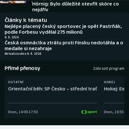
Baseball a softbal
Soutěže
Hörnig: Bylo důležité otevřít skóre co
nejdřív
Basketbal
Historické návraty
Články k tématu
Nejlépe placený český sportovec je opět Pastrňák,
Biatlon
Aplikace ČT sport
podle Forbesu vydělal 275 milionů
6. 8. 2026
Česká osmnáctka ztrátu proti Finsku nedotáhla a o
Boby a skeleton
AZ kvíz
medaile si nezahraje
Aktualizováno 6. 8. 2026
Box
Přímé přenosy
Zobrazit program
Curling
OSTATNÍ
HOKEJ
Dostihy
Orientační běh: SP Česko – střední trať
Hokej: Exh
Florbal
Dnes
,
14:00
-
17:50
Dnes
,
16:55
-
19
Futsal
Golf