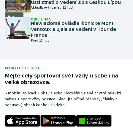
Ústí ztratilo vedení 3:0 s Českou Lípou
Aktualizováno před 12 hod
Olympijské hry
Video
CYKLISTIKA
Parasport
Niewiadomá ovládla ikonické Mont
Ventoux a ujala se vedení v Tour de
France
Plavání
Před 13 hod
Plážový volejbal
Ragby
APLIKACE ČT SPORT
Mějte celý sportovní svět vždy u sebe i na
Rychlobruslení
velké obrazovce.
S mobilní aplikací, HbbTV a apkou iVysílání ve své chytré televizi
Rychlostní kanoistika
máte ČT sport vždy po ruce. Sledujte přímé přenosy, články a
bonusový obsah kdekoli a kdykoli.
Short track
Sportovní střelba