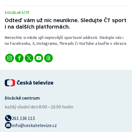
Stolní tenis
SOCIÁLNÍ SÍTĚ
Triatlon
Odteď vám už nic neunikne. Sledujte ČT sport
i na dalších platformách.
Veslování
Nenechte si nikde ujít nejnovější sportovní události. Sledujte nás i
na Facebooku, X, Instagramu, Threads či YouTube a buďte v obraze.
Vodní slalom
Volejbal
Ostatní
Divácké centrum
každý všední den:
8:00—16:00 hodin
261 136 113
info@ceskatelevize.cz