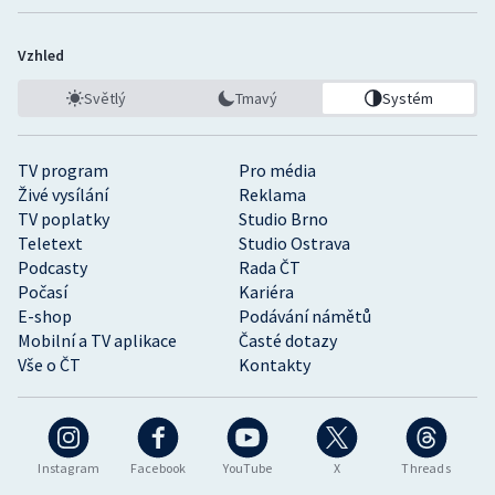
Vzhled
Světlý
Tmavý
Systém
TV program
Pro média
Živé vysílání
Reklama
TV poplatky
Studio Brno
Teletext
Studio Ostrava
Podcasty
Rada ČT
Počasí
Kariéra
E-shop
Podávání námětů
Mobilní a TV aplikace
Časté dotazy
Vše o ČT
Kontakty
Instagram
Facebook
YouTube
X
Threads