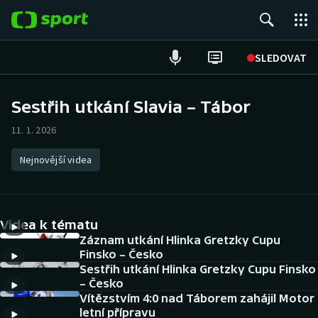
POPULÁRNÍ
SLEDOVAT
Fotbal
Sestřih utkání Slavia – Tábor
Hokej
11. 1. 2026
Tenis
Nejnovější videa
Atletika
Videa k tématu
Cyklistika
Záznam utkání Hlinka Gretzky Cupu
Finsko – Česko
DALŠÍ SPORTY
Sestřih utkání Hlinka Gretzky Cupu Finsko
– Česko
Americký fotbal
NEPŘEHLÉDNĚTE
Vítězstvím 4:0 nad Táborem zahájil Motor
letní přípravu