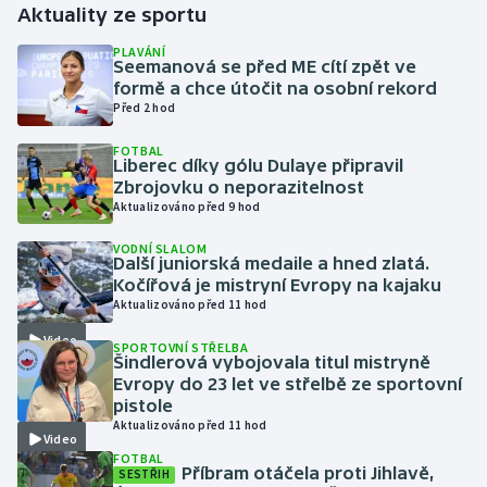
Aktuality ze sportu
Gymnastika
PLAVÁNÍ
Seemanová se před ME cítí zpět ve
formě a chce útočit na osobní rekord
Házená
Před 2 hod
FOTBAL
Jezdectví
Liberec díky gólu Dulaye připravil
Zbrojovku o neporazitelnost
Judo
Aktualizováno před 9 hod
VODNÍ SLALOM
Krasobruslení
Další juniorská medaile a hned zlatá.
Kočířová je mistryní Evropy na kajaku
Aktualizováno před 11 hod
Lezení
Video
SPORTOVNÍ STŘELBA
Lyže a snowboard
Šindlerová vybojovala titul mistryně
Evropy do 23 let ve střelbě ze sportovní
pistole
Moderní pětiboj
Aktualizováno před 11 hod
Video
FOTBAL
Motorsport
Příbram otáčela proti Jihlavě,
SESTŘIH