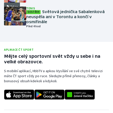
Video
Olympijské hry
TENIS
Světová jednička Sabalenková
SESTŘIH
neuspěla ani v Torontu a končí v
Parasport
osmifinále
Před 4 hod
Plavání
Plážový volejbal
APLIKACE ČT SPORT
Ragby
Mějte celý sportovní svět vždy u sebe i na
velké obrazovce.
Rychlobruslení
S mobilní aplikací, HbbTV a apkou iVysílání ve své chytré televizi
máte ČT sport vždy po ruce. Sledujte přímé přenosy, články a
Rychlostní kanoistika
bonusový obsah kdekoli a kdykoli.
Short track
Sportovní střelba