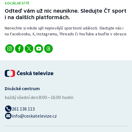
SOCIÁLNÍ SÍTĚ
Stolní tenis
Odteď vám už nic neunikne. Sledujte ČT sport
i na dalších platformách.
Triatlon
Nenechte si nikde ujít nejnovější sportovní události. Sledujte nás i
Veslování
na Facebooku, X, Instagramu, Threads či YouTube a buďte v obraze.
Vodní slalom
Volejbal
Ostatní
Divácké centrum
každý všední den:
8:00—16:00 hodin
261 136 113
info@ceskatelevize.cz