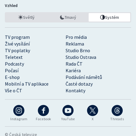
Vzhled
Světlý
Tmavý
Systém
TV program
Pro média
Živé vysílání
Reklama
TV poplatky
Studio Brno
Teletext
Studio Ostrava
Podcasty
Rada ČT
Počasí
Kariéra
E-shop
Podávání námětů
Mobilní a TV aplikace
Časté dotazy
Vše o ČT
Kontakty
Instagram
Facebook
YouTube
X
Threads
© Česká televize