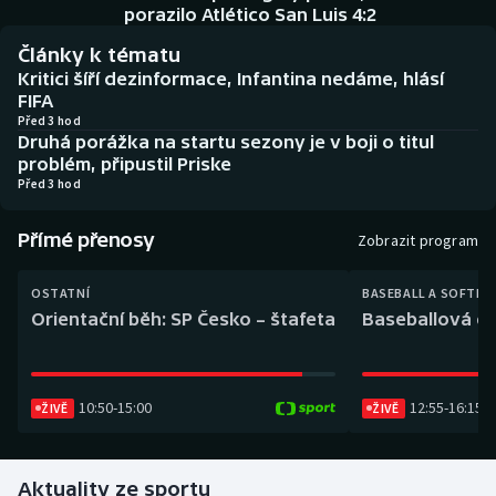
Baseball a softbal
Soutěže
porazilo Atlético San Luis 4:2
Články k tématu
Basketbal
Historické návraty
Kritici šíří dezinformace, Infantina nedáme, hlásí
FIFA
Biatlon
Aplikace ČT sport
Před 3 hod
Druhá porážka na startu sezony je v boji o titul
problém, připustil Priske
Boby a skeleton
AZ kvíz
Před 3 hod
Box
Přímé přenosy
Zobrazit program
Curling
OSTATNÍ
BASEBALL A SOFTBA
Orientační běh: SP Česko – štafeta
Baseballová ex
Dostihy
Florbal
10:50
-
15:00
12:55
-
16:15
ŽIVĚ
ŽIVĚ
Futsal
Aktuality ze sportu
Golf