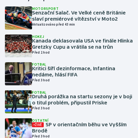
MOTORSPORT
Senzační Salač. Ve Velké ceně Británie
Gymnastika
slaví premiérové vítězství v Moto2
Aktualizováno před 43 min
Házená
HOKEJ
Kanada deklasovala USA ve finále Hlinka
Jezdectví
Gretzky Cupu a vrátila se na trůn
Před 2 hod
Judo
FOTBAL
Kritici šíří dezinformace, Infantina
Krasobruslení
nedáme, hlásí FIFA
Před 3 hod
Lezení
FOTBAL
Druhá porážka na startu sezony je v boji
Lyže a snowboard
o titul problém, připustil Priske
Před 3 hod
Moderní pětiboj
OSTATNÍ
SP v orientačním běhu ve Vyšším
ŽIVĚ
Brodě
Motorsport
Před 3 hod