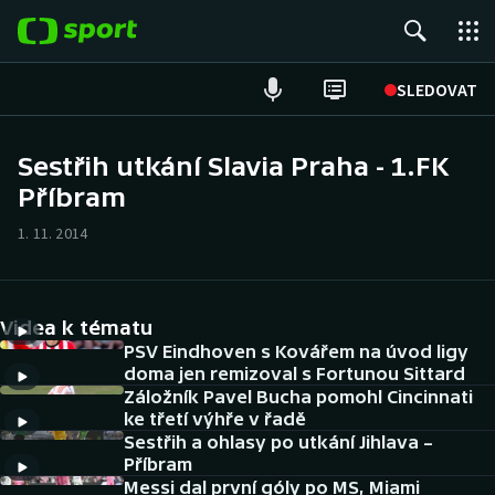
POPULÁRNÍ
SLEDOVAT
Fotbal
Sestřih utkání Slavia Praha - 1.FK
Příbram
Hokej
1. 11. 2014
Tenis
Atletika
Videa k tématu
Cyklistika
PSV Eindhoven s Kovářem na úvod ligy
doma jen remizoval s Fortunou Sittard
Záložník Pavel Bucha pomohl Cincinnati
DALŠÍ SPORTY
ke třetí výhře v řadě
Sestřih a ohlasy po utkání Jihlava –
Americký fotbal
NEPŘEHLÉDNĚTE
Příbram
Messi dal první góly po MS, Miami