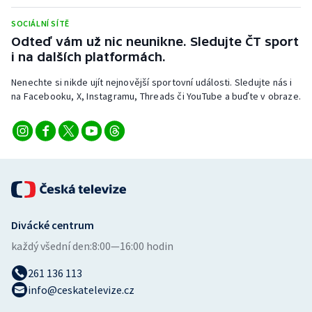
Stolní tenis
SOCIÁLNÍ SÍTĚ
Odteď vám už nic neunikne. Sledujte ČT sport
Triatlon
i na dalších platformách.
Veslování
Nenechte si nikde ujít nejnovější sportovní události. Sledujte nás i
na Facebooku, X, Instagramu, Threads či YouTube a buďte v obraze.
Vodní slalom
Volejbal
Ostatní
Divácké centrum
každý všední den:
8:00—16:00 hodin
261 136 113
info@ceskatelevize.cz