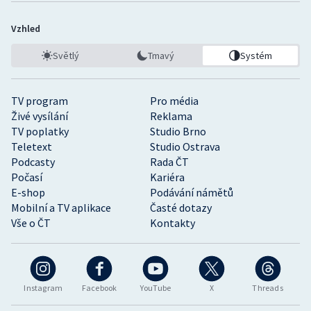
Vzhled
Světlý
Tmavý
Systém
TV program
Pro média
Živé vysílání
Reklama
TV poplatky
Studio Brno
Teletext
Studio Ostrava
Podcasty
Rada ČT
Počasí
Kariéra
E-shop
Podávání námětů
Mobilní a TV aplikace
Časté dotazy
Vše o ČT
Kontakty
Instagram
Facebook
YouTube
X
Threads