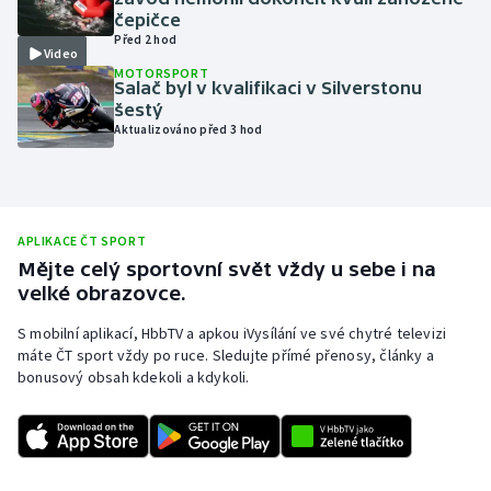
čepičce
Olympijské hry
Před 2 hod
Video
MOTORSPORT
Parasport
Salač byl v kvalifikaci v Silverstonu
šestý
Aktualizováno před 3 hod
Plavání
Plážový volejbal
Ragby
APLIKACE ČT SPORT
Mějte celý sportovní svět vždy u sebe i na
velké obrazovce.
Rychlobruslení
S mobilní aplikací, HbbTV a apkou iVysílání ve své chytré televizi
Rychlostní kanoistika
máte ČT sport vždy po ruce. Sledujte přímé přenosy, články a
bonusový obsah kdekoli a kdykoli.
Short track
Sportovní střelba