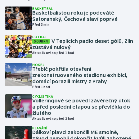
BASKETBAL
Basketbalistou roku je podeváté
Gymnastika
Satoranský, Čechová slaví poprvé
Před 3 min
Házená
FOTBAL
V Teplicích padlo deset gólů, Zlín
SOUHRN
Jezdectví
zůstává nulový
Aktualizováno před 1 hod
Judo
HOKEJ
Třebíč pokřtila otevření
Krasobruslení
zrekonstruovaného stadionu exhibicí,
domácí porazili mistry z Prahy
Před 1 hod
Lezení
CYKLISTIKA
Volleringové se povedl závěrečný útok
Lyže a snowboard
a před poslední etapou se převlékla do
žlutého
Moderní pětiboj
Aktualizováno před 2 hod
PLAVÁNÍ
Dálkoví plavci zakončili ME smolně,
Motorsport
závod nemohli dokončit kvůli zahozené