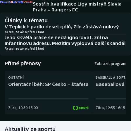
Baseball a softbal
Soutěže
Sestřih kvalifikace Ligy mistryň Slavia
Praha – Rangers FC
Basketbal
Historické návraty
Články k tématu
V Teplicích padlo deset gólů, Zlín zůstává nulový
Biatlon
Aplikace ČT sport
Aktualizováno před 1 hod
Jeho skvělá práce se nedá ignorovat, zní na
Infantinovu adresu. Mezitím vyplouvá další skandál
Boby a skeleton
AZ kvíz
Aktualizováno před 8 hod
Box
Přímé přenosy
Zobrazit program
Curling
OSTATNÍ
BASEBALL A SOFTBA
Orientační běh: SP Česko – štafeta
Baseballová ex
Dostihy
Florbal
Zítra
,
10:50
-
15:00
Zítra
,
12:55
-
16:15
Futsal
Aktuality ze sportu
Golf