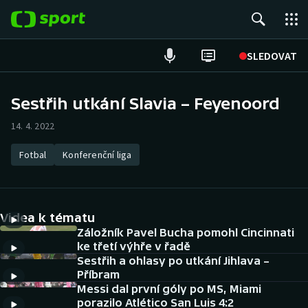
POPULÁRNÍ
SLEDOVAT
Fotbal
Sestřih utkání Slavia – Feyenoord
Hokej
14. 4. 2022
Tenis
Fotbal
Konferenční liga
Atletika
Videa k tématu
Cyklistika
Záložník Pavel Bucha pomohl Cincinnati
ke třetí výhře v řadě
DALŠÍ SPORTY
Sestřih a ohlasy po utkání Jihlava –
Příbram
Americký fotbal
NEPŘEHLÉDNĚTE
Messi dal první góly po MS, Miami
porazilo Atlético San Luis 4:2