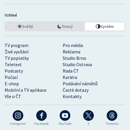
Vzhled
Světlý
Tmavý
Systém
TV program
Pro média
Živé vysílání
Reklama
TV poplatky
Studio Brno
Teletext
Studio Ostrava
Podcasty
Rada ČT
Počasí
Kariéra
E-shop
Podávání námětů
Mobilní a TV aplikace
Časté dotazy
Vše o ČT
Kontakty
Instagram
Facebook
YouTube
X
Threads