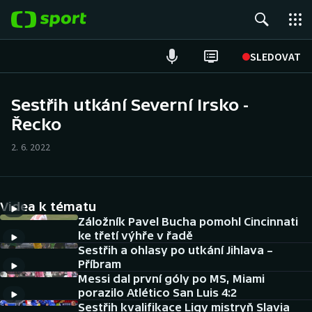
POPULÁRNÍ
SLEDOVAT
Fotbal
Sestřih utkání Severní Irsko -
Řecko
Hokej
2. 6. 2022
Tenis
Atletika
Videa k tématu
Cyklistika
Záložník Pavel Bucha pomohl Cincinnati
ke třetí výhře v řadě
Sestřih a ohlasy po utkání Jihlava –
DALŠÍ SPORTY
Příbram
Messi dal první góly po MS, Miami
Americký fotbal
NEPŘEHLÉDNĚTE
porazilo Atlético San Luis 4:2
Sestřih kvalifikace Ligy mistryň Slavia