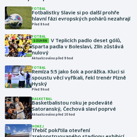
FOTBAL
Fotbalistky Slavie si po další prohře
Gymnastika
hlavní fázi evropských pohárů nezahrají
Před 8 hod
Házená
FOTBAL
V Teplicích padlo deset gólů,
SOUHRN
Jezdectví
Sparta padla v Boleslavi, Zlín zůstává
nulový
Judo
Aktualizováno před 9 hod
FOTBAL
Remíza 5:5 jako šok a porážka. Kluci si
Krasobruslení
spoustu věcí vyříkali, řekl trenér Plzně
Hyský
Lezení
Před 9 hod
BASKETBAL
Lyže a snowboard
Basketbalistou roku je podeváté
Satoranský, Čechová slaví poprvé
Aktualizováno před 10 hod
Moderní pětiboj
HOKEJ
Třebíč pokřtila otevření
Motorsport
zrekonstruovaného stadionu exhibicí,