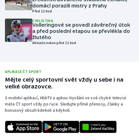
domácí porazili mistry z Prahy
Olympijské hry
Před 12 hod
CYKLISTIKA
Parasport
Volleringové se povedl závěrečný útok
a před poslední etapou se převlékla do
žlutého
Plavání
Aktualizováno před 12 hod
Plážový volejbal
Ragby
APLIKACE ČT SPORT
Mějte celý sportovní svět vždy u sebe i na
Rychlobruslení
velké obrazovce.
S mobilní aplikací, HbbTV a apkou iVysílání ve své chytré televizi
Rychlostní kanoistika
máte ČT sport vždy po ruce. Sledujte přímé přenosy, články a
bonusový obsah kdekoli a kdykoli.
Short track
Sportovní střelba