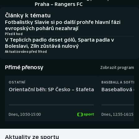
Baseball a softbal
Soutěže
Praha – Rangers FC
Články k tématu
Basketbal
Historické návraty
Fotbalistky Slavie si po další prohře hlavní fázi
evropských pohárů nezahrají
Biatlon
Aplikace ČT sport
Před 8 hod
V Teplicích padlo deset gólů, Sparta padla v
Boleslavi, Zlín zůstává nulový
Boby a skeleton
AZ kvíz
Aktualizováno před 9 hod
Box
Přímé přenosy
Zobrazit program
Curling
OSTATNÍ
BASEBALL A SOFTBA
Orientační běh: SP Česko – štafeta
Baseballová ex
Dostihy
Florbal
Dnes
,
10:50
-
15:00
Dnes
,
12:55
-
16:15
Futsal
Aktuality ze sportu
Golf