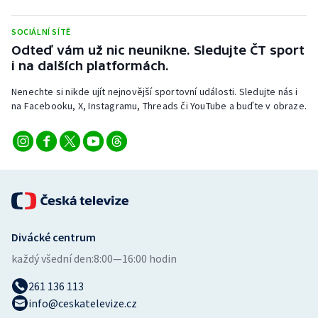
Stolní tenis
SOCIÁLNÍ SÍTĚ
Triatlon
Odteď vám už nic neunikne. Sledujte ČT sport
i na dalších platformách.
Veslování
Nenechte si nikde ujít nejnovější sportovní události. Sledujte nás i
na Facebooku, X, Instagramu, Threads či YouTube a buďte v obraze.
Vodní slalom
Volejbal
Ostatní
Divácké centrum
každý všední den:
8:00—16:00 hodin
261 136 113
info@ceskatelevize.cz