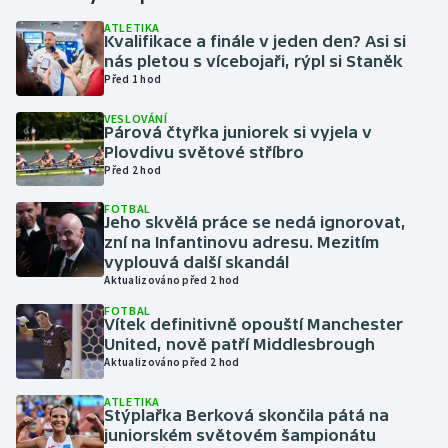
ATLETIKA
Kvalifikace a finále v jeden den? Asi si
Gymnastika
nás pletou s vícebojaři, rýpl si Staněk
Před 1 hod
Házená
VESLOVÁNÍ
Párová čtyřka juniorek si vyjela v
Jezdectví
Plovdivu světové stříbro
Před 2 hod
Judo
FOTBAL
Jeho skvělá práce se nedá ignorovat,
Krasobruslení
zní na Infantinovu adresu. Mezitím
vyplouvá další skandál
Aktualizováno před 2 hod
Lezení
FOTBAL
Vítek definitivně opouští Manchester
Lyže a snowboard
United, nově patří Middlesbrough
Aktualizováno před 2 hod
Moderní pětiboj
ATLETIKA
Stýplařka Berková skončila pátá na
Motorsport
juniorském světovém šampionátu