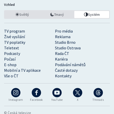
Vzhled
Světlý
Tmavý
Systém
TV program
Pro média
Živé vysílání
Reklama
TV poplatky
Studio Brno
Teletext
Studio Ostrava
Podcasty
Rada ČT
Počasí
Kariéra
E-shop
Podávání námětů
Mobilní a TV aplikace
Časté dotazy
Vše o ČT
Kontakty
Instagram
Facebook
YouTube
X
Threads
© Česká televize