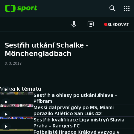
POPULÁRNÍ
SLEDOVAT
Fotbal
Sestřih utkání Schalke -
Mönchengladbach
Hokej
9. 3. 2017
Tenis
Atletika
Videa k tématu
Cyklistika
Sestřih a ohlasy po utkání Jihlava –
Příbram
Messi dal první góly po MS, Miami
DALŠÍ SPORTY
porazilo Atlético San Luis 4:2
Sestřih kvalifikace Ligy mistryň Slavia
Americký fotbal
NEPŘEHLÉDNĚTE
Praha – Rangers FC
Fotbalisté Hradce Králové vyzvou v