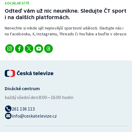
SOCIÁLNÍ SÍTĚ
Stolní tenis
Odteď vám už nic neunikne. Sledujte ČT sport
i na dalších platformách.
Triatlon
Nenechte si nikde ujít nejnovější sportovní události. Sledujte nás i
Veslování
na Facebooku, X, Instagramu, Threads či YouTube a buďte v obraze.
Vodní slalom
Volejbal
Ostatní
Divácké centrum
každý všední den:
8:00—16:00 hodin
261 136 113
info@ceskatelevize.cz