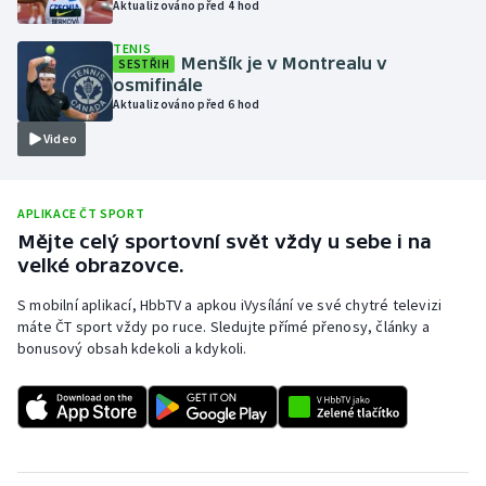
Aktualizováno před 4 hod
Olympijské hry
TENIS
Menšík je v Montrealu v
SESTŘIH
Parasport
osmifinále
Aktualizováno před 6 hod
Plavání
Video
Plážový volejbal
APLIKACE ČT SPORT
Ragby
Mějte celý sportovní svět vždy u sebe i na
velké obrazovce.
Rychlobruslení
S mobilní aplikací, HbbTV a apkou iVysílání ve své chytré televizi
máte ČT sport vždy po ruce. Sledujte přímé přenosy, články a
Rychlostní kanoistika
bonusový obsah kdekoli a kdykoli.
Short track
Sportovní střelba