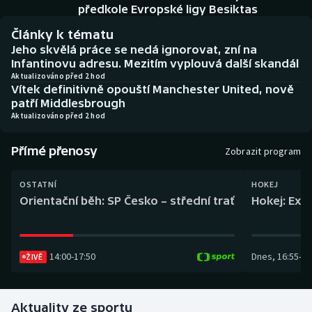
Baseball a softbal
Soutěže
předkole Evropské ligy Besiktas
Články k tématu
Basketbal
Historické návraty
Jeho skvělá práce se nedá ignorovat, zní na
Infantinovu adresu. Mezitím vyplouvá další skandál
Biatlon
Aplikace ČT sport
Aktualizováno před 2 hod
Vítek definitivně opouští Manchester United, nově
patří Middlesbrough
Boby a skeleton
AZ kvíz
Aktualizováno před 2 hod
Box
Přímé přenosy
Zobrazit program
Curling
OSTATNÍ
HOKEJ
Orientační běh: SP Česko – střední trať
Hokej: Exh
Dostihy
Florbal
14:00
-
17:50
Dnes
,
16:55
-
19
ŽIVĚ
Futsal
Aktuality ze sportu
Golf