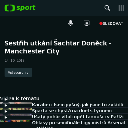
POPULÁRNÍ
SLEDOVAT
Fotbal
Sestřih utkání Šachtar Doněck -
Manchester City
Hokej
24. 10. 2018
Tenis
Videoarchiv
Atletika
Cyklistika
Videa k tématu
DALŠÍ SPORTY
Karabec: Jsem pyšný, jak jsme to zvládli
Sparta se chystá na duel s Lyonem
Ušatý pohár vítali opět fanoušci v Paříži
Americký fotbal
NEPŘEHLÉDNĚTE
Ohlasy po semifinále Ligy mistrů Arsenal