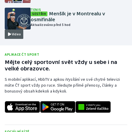
Olympijské hry
TENIS
Menšík je v Montrealu v
SESTŘIH
osmifinále
Parasport
Aktualizováno před 5 hod
Video
Plavání
Plážový volejbal
APLIKACE ČT SPORT
Mějte celý sportovní svět vždy u sebe i na
Ragby
velké obrazovce.
Rychlobruslení
S mobilní aplikací, HbbTV a apkou iVysílání ve své chytré televizi
máte ČT sport vždy po ruce. Sledujte přímé přenosy, články a
bonusový obsah kdekoli a kdykoli.
Rychlostní kanoistika
Short track
Sportovní střelba
SOCIÁLNÍ SÍTĚ