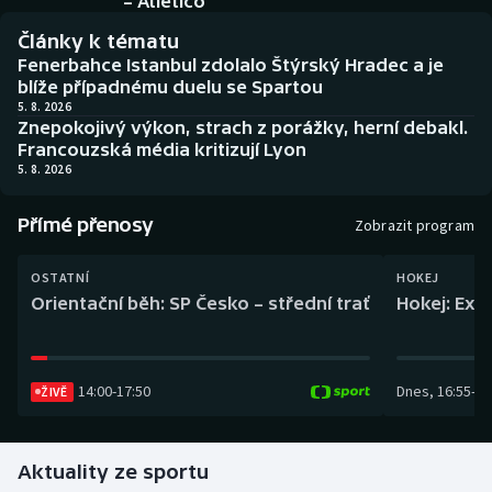
– Atlético
Baseball a softbal
Soutěže
Články k tématu
Fenerbahce Istanbul zdolalo Štýrský Hradec a je
Basketbal
Historické návraty
blíže případnému duelu se Spartou
5. 8. 2026
Biatlon
Aplikace ČT sport
Znepokojivý výkon, strach z porážky, herní debakl.
Francouzská média kritizují Lyon
5. 8. 2026
Boby a skeleton
AZ kvíz
Přímé přenosy
Box
Zobrazit program
Curling
OSTATNÍ
HOKEJ
Orientační běh: SP Česko – střední trať
Hokej: Exh
Dostihy
Florbal
14:00
-
17:50
Dnes
,
16:55
-
19
ŽIVĚ
Futsal
Aktuality ze sportu
Golf