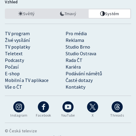
Vzhled
Světlý
Tmavý
Systém
TV program
Pro média
Živé vysílání
Reklama
TV poplatky
Studio Brno
Teletext
Studio Ostrava
Podcasty
Rada ČT
Počasí
Kariéra
E-shop
Podávání námětů
Mobilní a TV aplikace
Časté dotazy
Vše o ČT
Kontakty
Instagram
Facebook
YouTube
X
Threads
© Česká televize