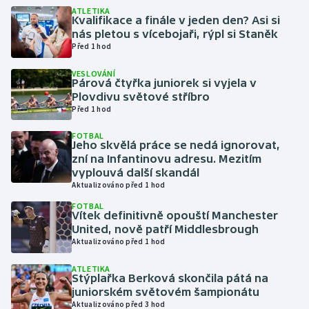
ATLETIKA
Kvalifikace a finále v jeden den? Asi si
Gymnastika
nás pletou s vícebojaři, rýpl si Staněk
Před 1 hod
Házená
VESLOVÁNÍ
Párová čtyřka juniorek si vyjela v
Plovdivu světové stříbro
Jezdectví
Před 1 hod
Judo
FOTBAL
Jeho skvělá práce se nedá ignorovat,
zní na Infantinovu adresu. Mezitím
Krasobruslení
vyplouvá další skandál
Aktualizováno před 1 hod
Lezení
FOTBAL
Vítek definitivně opouští Manchester
United, nově patří Middlesbrough
Lyže a snowboard
Aktualizováno před 1 hod
Moderní pětiboj
ATLETIKA
Stýplařka Berková skončila pátá na
juniorském světovém šampionátu
Motorsport
Aktualizováno před 3 hod