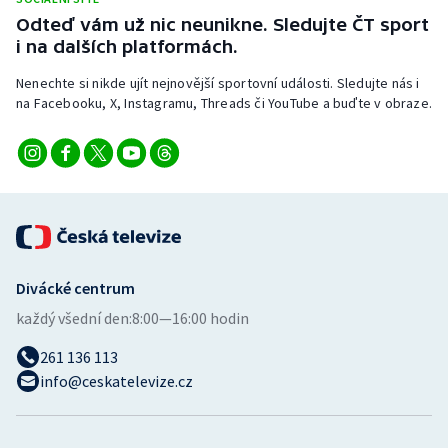
Stolní tenis
Odteď vám už nic neunikne. Sledujte ČT sport
i na dalších platformách.
Triatlon
Nenechte si nikde ujít nejnovější sportovní události. Sledujte nás i
na Facebooku, X, Instagramu, Threads či YouTube a buďte v obraze.
Veslování
Vodní slalom
Volejbal
Ostatní
Divácké centrum
každý všední den:
8:00—16:00 hodin
261 136 113
info@ceskatelevize.cz