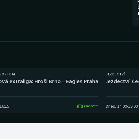
Moderní pětiboj
Triatlon
Motorsport
Veslování
Olympijské hry
Vodní slalom
Parasport
Volejbal
Plavání
Ostatní
 SOFTBAL
JEZDECTVÍ
Plážový volejbal
ová extraliga: Hroši Brno – Eagles Praha
Jezdectví: Č
16:15
Dnes
,
14:00
-
19:00