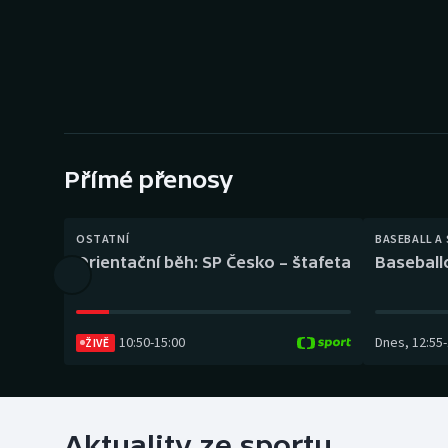
Curling
Dostihy
Florbal
Futsal
Přímé přenosy
Golf
OSTATNÍ
BASEBALL A
Gymnastika
Orientační běh: SP Česko – štafeta
Baseball
10:50
-
15:00
Dnes
,
12:55
-
ŽIVĚ
Aktuality ze sportu