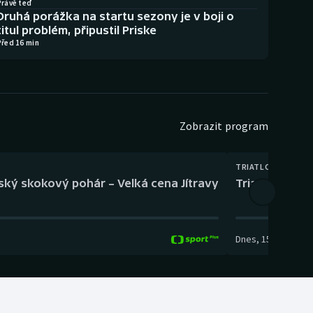
Právě teď
Druhá porážka na startu sezony je v boji o
titul problém, připustil Priske
Před 16 min
Zobrazit program
TRIATLON
eský skokový pohár – Velká cena Jítravy
Triatlon: XTER
Dnes
,
15:00
-
16:10