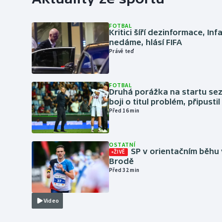
FOTBAL
Kritici šíří dezinformace, Inf
nedáme, hlásí FIFA
Právě teď
FOTBAL
Druhá porážka na startu sez
boji o titul problém, připustil
Před 16 min
OSTATNÍ
SP v orientačním běhu
ŽIVĚ
Brodě
Před 32 min
Video