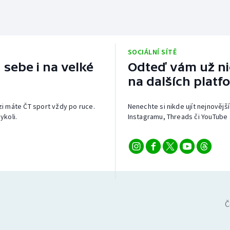
SOCIÁLNÍ SÍTĚ
 sebe i na velké
Odteď vám už nic
na dalších platf
izi máte ČT sport vždy po ruce.
Nenechte si nikde ujít nejnovější
ykoli.
Instagramu, Threads či YouTube 
Č