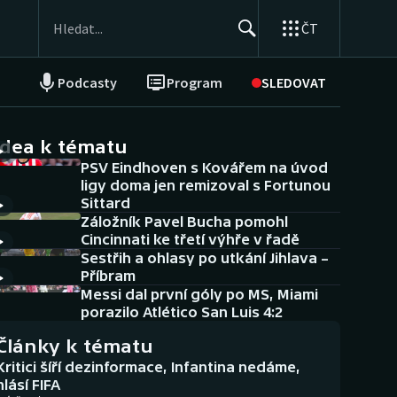
ČT
Podcasty
Program
SLEDOVAT
NEPŘEHLÉDNĚTE
Soutěže
idea k tématu
PSV Eindhoven s Kovářem na úvod
Historické návraty
ligy doma jen remizoval s Fortunou
Sittard
Aplikace ČT sport
Záložník Pavel Bucha pomohl
Cincinnati ke třetí výhře v řadě
AZ kvíz
Sestřih a ohlasy po utkání Jihlava –
Příbram
Messi dal první góly po MS, Miami
porazilo Atlético San Luis 4:2
Články k tématu
Kritici šíří dezinformace, Infantina nedáme,
hlásí FIFA