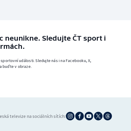
 neunikne. Sledujte ČT sport i
ormách.
 sportovní události. Sledujte nás i na Facebooku, X,
a buďte v obraze.
eská televize na sociálních sítích: