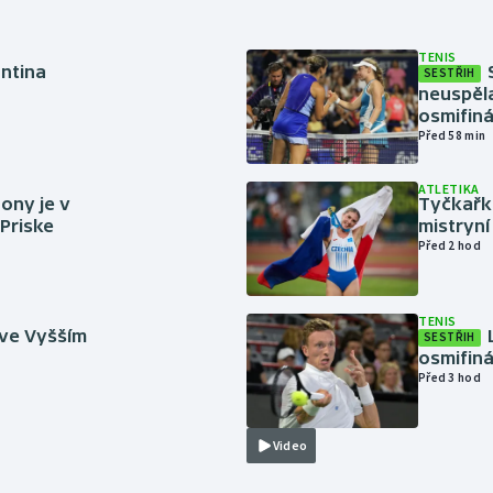
TENIS
antina
SESTŘIH
neuspěla
osmifiná
Před 58 min
ATLETIKA
ony je v
Tyčkařka
 Priske
mistryní
Před 2 hod
TENIS
 ve Vyšším
SESTŘIH
osmifiná
Před 3 hod
Video