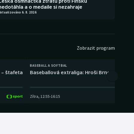
Česká osmnáctka ztrátu proti Finsku
nedotáhla a o medaile si nezahraje
ktualizováno 6. 8. 2026
Zobrazit program
BASEBALL A SOFTBAL
 – štafeta
Baseballová extraliga: Hroši Brno – Eagles
Zítra
,
12:55
-
16:15