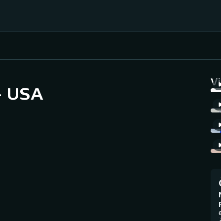
Házená
Ragby
V
- USA
Jezdectví
Rychlobruslení
Rychlostní
Judo
kanoistika
Krasobruslení
Short track
Lezení
Sportovní střelba
Lyže a snowboard
Stolní tenis
6