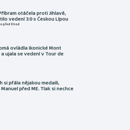
Příbram otáčela proti Jihlavě,
atilo vedení 3:0 s Českou Lípou
o před 8 hod
omá ovládla ikonické Mont
a ujala se vedení v Tour de
 si přála nějakou medaili,
 Manuel před ME. Tlak si nechce