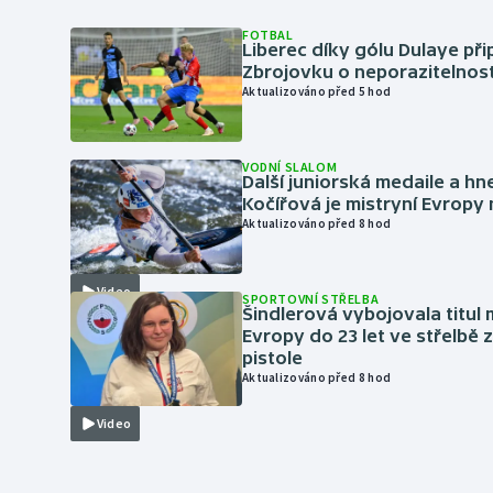
FOTBAL
Liberec díky gólu Dulaye přip
Zbrojovku o neporazitelnos
Aktualizováno před 5 hod
VODNÍ SLALOM
Další juniorská medaile a hn
Kočířová je mistryní Evropy
Aktualizováno před 8 hod
Video
SPORTOVNÍ STŘELBA
Šindlerová vybojovala titul 
Evropy do 23 let ve střelbě 
pistole
Aktualizováno před 8 hod
Video