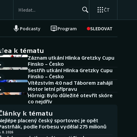
ČT
Podcasty
Program
SLEDOVAT
NEPŘEHLÉDNĚTE
Soutěže
idea k tématu
Záznam utkání Hlinka Gretzky Cupu
Historické návraty
Finsko – Česko
Sestřih utkání Hlinka Gretzky Cupu
Aplikace ČT sport
Finsko – Česko
Vítězstvím 4:0 nad Táborem zahájil
AZ kvíz
Motor letní přípravu
Hörnig: Bylo důležité otevřít skóre
co nejdřív
Články k tématu
Nejlépe placený český sportovec je opět
Pastrňák, podle Forbesu vydělal 275 milionů
. 8. 2026