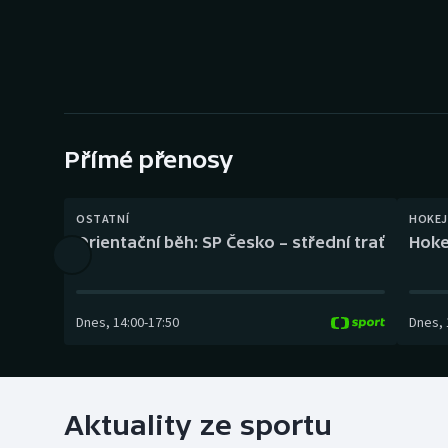
Curling
Dostihy
Florbal
Futsal
Přímé přenosy
Golf
OSTATNÍ
HOKEJ
Orientační běh: SP Česko – střední trať
Hoke
Gymnastika
Dnes
,
14:00
-
17:50
Dnes
,
Aktuality ze sportu