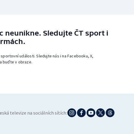
 neunikne. Sledujte ČT sport i
ormách.
 sportovní události. Sledujte nás i na Facebooku, X,
a buďte v obraze.
eská televize na sociálních sítích: