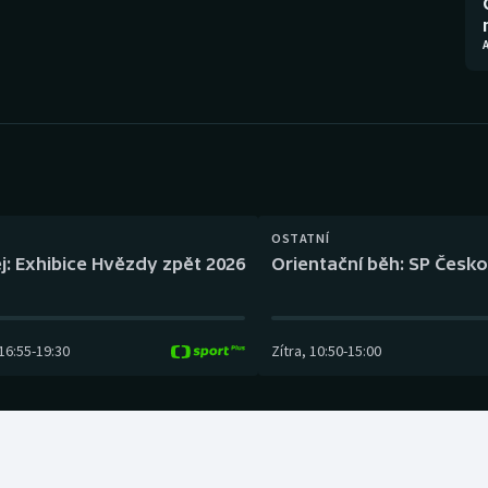
Moderní pětiboj
Triatlon
A
Motorsport
Veslování
Olympijské hry
Vodní slalom
Parasport
Volejbal
Plavání
Ostatní
OSTATNÍ
j: Exhibice Hvězdy zpět 2026
Orientační běh: SP Česko
Plážový volejbal
16:55
-
19:30
Zítra
,
10:50
-
15:00