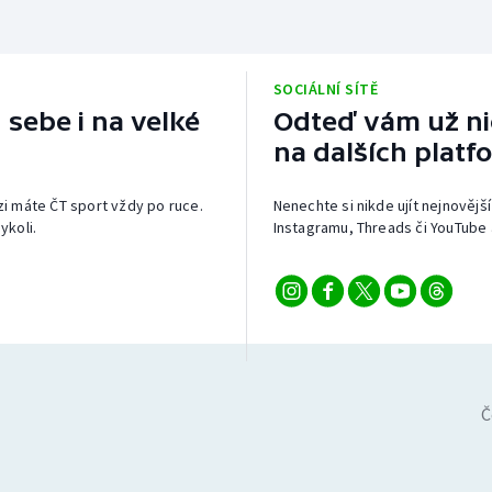
SOCIÁLNÍ SÍTĚ
 sebe i na velké
Odteď vám už nic
na dalších platf
izi máte ČT sport vždy po ruce.
Nenechte si nikde ujít nejnovější
ykoli.
Instagramu, Threads či YouTube 
Č