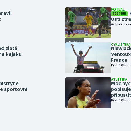
FOTBAL
ravil
SESTŘIH
t
Ústí ztr
Aktualizován
Video
CYKLISTIKA
ed zlatá.
Niewiad
 na kajaku
Ventoux 
France
Před 10 hod
ATLETIKA
mistryně
Moc bych
ze sportovní
popisuje
připustit
Před 10 hod