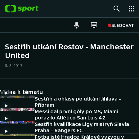
POPULÁRNÍ
SLEDOVAT
Fotbal
Sestřih utkání Rostov - Manchester
United
Hokej
9. 3. 2017
Tenis
Atletika
Videa k tématu
Cyklistika
Sestřih a ohlasy po utkání Jihlava –
Příbram
Messi dal první góly po MS, Miami
DALŠÍ SPORTY
porazilo Atlético San Luis 4:2
Sestřih kvalifikace Ligy mistryň Slavia
Americký fotbal
NEPŘEHLÉDNĚTE
Praha – Rangers FC
Fotbalisté Hradce Králové vyzvou v