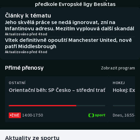
Baseball a softbal
Soutěže
předkole Evropské ligy Besiktas
Články k tématu
Basketbal
Historické návraty
Jeho skvělá práce se nedá ignorovat, zní na
Infantinovu adresu. Mezitím vyplouvá další skandál
Biatlon
Aplikace ČT sport
Aktualizováno před 4 hod
Vítek definitivně opouští Manchester United, nově
patří Middlesbrough
Boby a skeleton
AZ kvíz
Aktualizováno před 4 hod
Box
Přímé přenosy
Zobrazit program
Curling
OSTATNÍ
HOKEJ
Orientační běh: SP Česko – střední trať
Hokej: Exh
Dostihy
Florbal
14:00
-
17:50
Dnes
,
16:55
-
19
ŽIVĚ
Futsal
Aktuality ze sportu
Golf