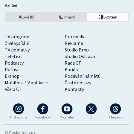
Vzhled
Světlý
Tmavý
Systém
TV program
Pro média
Živé vysílání
Reklama
TV poplatky
Studio Brno
Teletext
Studio Ostrava
Podcasty
Rada ČT
Počasí
Kariéra
E-shop
Podávání námětů
Mobilní a TV aplikace
Časté dotazy
Vše o ČT
Kontakty
Instagram
Facebook
YouTube
X
Threads
© Česká televize