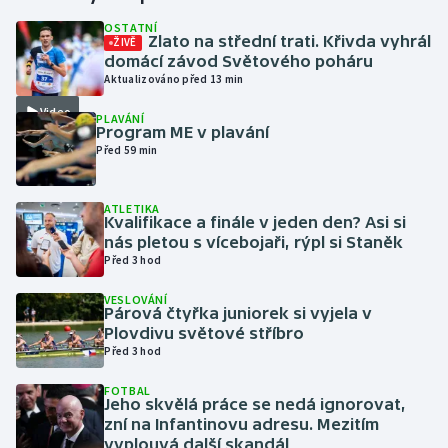
OSTATNÍ
Zlato na střední trati. Křivda vyhrál
ŽIVĚ
Gymnastika
domácí závod Světového poháru
Aktualizováno před 13 min
Házená
Video
PLAVÁNÍ
Program ME v plavání
Jezdectví
Před 59 min
Judo
ATLETIKA
Kvalifikace a finále v jeden den? Asi si
Krasobruslení
nás pletou s vícebojaři, rýpl si Staněk
Před 3 hod
Lezení
VESLOVÁNÍ
Párová čtyřka juniorek si vyjela v
Lyže a snowboard
Plovdivu světové stříbro
Před 3 hod
Moderní pětiboj
FOTBAL
Jeho skvělá práce se nedá ignorovat,
zní na Infantinovu adresu. Mezitím
Motorsport
vyplouvá další skandál