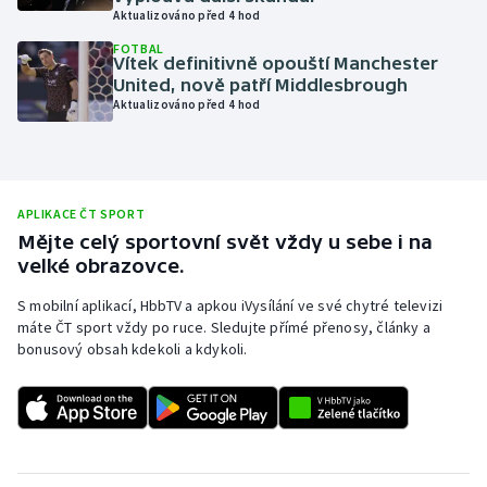
Aktualizováno před 4 hod
Olympijské hry
FOTBAL
Vítek definitivně opouští Manchester
Parasport
United, nově patří Middlesbrough
Aktualizováno před 4 hod
Plavání
Plážový volejbal
APLIKACE ČT SPORT
Ragby
Mějte celý sportovní svět vždy u sebe i na
velké obrazovce.
Rychlobruslení
S mobilní aplikací, HbbTV a apkou iVysílání ve své chytré televizi
máte ČT sport vždy po ruce. Sledujte přímé přenosy, články a
Rychlostní kanoistika
bonusový obsah kdekoli a kdykoli.
Short track
Sportovní střelba