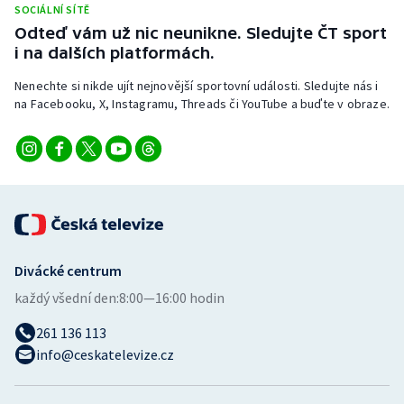
SOCIÁLNÍ SÍTĚ
Stolní tenis
Odteď vám už nic neunikne. Sledujte ČT sport
i na dalších platformách.
Triatlon
Nenechte si nikde ujít nejnovější sportovní události. Sledujte nás i
Veslování
na Facebooku, X, Instagramu, Threads či YouTube a buďte v obraze.
Vodní slalom
Volejbal
Ostatní
Divácké centrum
každý všední den:
8:00—16:00 hodin
261 136 113
info@ceskatelevize.cz