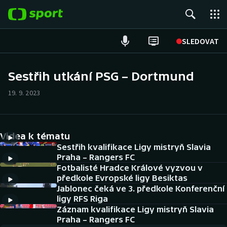
POPULÁRNÍ
SLEDOVAT
Fotbal
Sestřih utkání PSG – Dortmund
Hokej
19. 9. 2023
Tenis
Videa k tématu
Atletika
Sestřih kvalifikace Ligy mistryň Slavia
Praha – Rangers FC
Cyklistika
Fotbalisté Hradce Králové vyzvou v
předkole Evropské ligy Besiktas
DALŠÍ SPORTY
Jablonec čeká ve 3. předkole Konferenční
ligy RFS Riga
Americký fotbal
Záznam kvalifikace Ligy mistryň Slavia
NEPŘEHLÉDNĚTE
Praha – Rangers FC