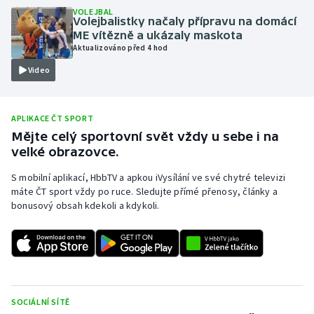
VOLEJBAL
Olympijské hry
Volejbalistky načaly přípravu na domácí
ME vítězně a ukázaly maskota
Aktualizováno před 4 hod
Parasport
Video
Plavání
APLIKACE ČT SPORT
Plážový volejbal
Mějte celý sportovní svět vždy u sebe i na
velké obrazovce.
Ragby
S mobilní aplikací, HbbTV a apkou iVysílání ve své chytré televizi
Rychlobruslení
máte ČT sport vždy po ruce. Sledujte přímé přenosy, články a
bonusový obsah kdekoli a kdykoli.
Rychlostní kanoistika
Short track
Sportovní střelba
SOCIÁLNÍ SÍTĚ