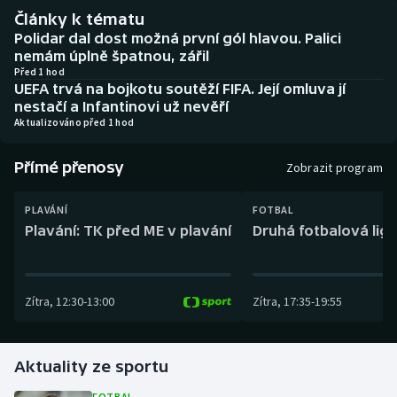
Baseball a softbal
Soutěže
Články k tématu
Polidar dal dost možná první gól hlavou. Palici
Basketbal
Historické návraty
nemám úplně špatnou, zářil
Před 1 hod
UEFA trvá na bojkotu soutěží FIFA. Její omluva jí
Biatlon
Aplikace ČT sport
nestačí a Infantinovi už nevěří
Aktualizováno před 1 hod
Boby a skeleton
AZ kvíz
Přímé přenosy
Zobrazit program
Box
PLAVÁNÍ
FOTBAL
Curling
Plavání: TK před ME v plavání
Druhá fotbalová liga
Dostihy
Zítra
,
12:30
-
13:00
Zítra
,
17:35
-
19:55
Florbal
Futsal
Aktuality ze sportu
Golf
FOTBAL