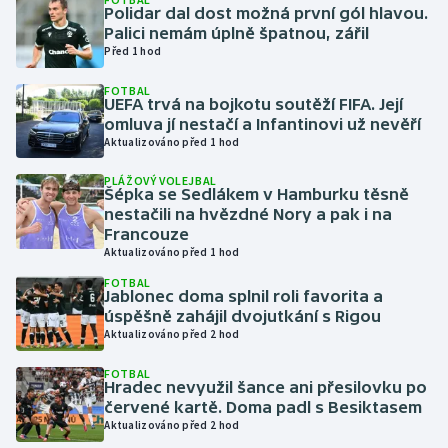
Polidar dal dost možná první gól hlavou.
Palici nemám úplně špatnou, zářil
Gymnastika
Před 1 hod
FOTBAL
Házená
UEFA trvá na bojkotu soutěží FIFA. Její
omluva jí nestačí a Infantinovi už nevěří
Jezdectví
Aktualizováno před 1 hod
PLÁŽOVÝ VOLEJBAL
Judo
Šépka se Sedlákem v Hamburku těsně
nestačili na hvězdné Nory a pak i na
Francouze
Krasobruslení
Aktualizováno před 1 hod
FOTBAL
Lezení
Jablonec doma splnil roli favorita a
úspěšně zahájil dvojutkání s Rigou
Lyže a snowboard
Aktualizováno před 2 hod
FOTBAL
Moderní pětiboj
Hradec nevyužil šance ani přesilovku po
červené kartě. Doma padl s Besiktasem
Aktualizováno před 2 hod
Motorsport