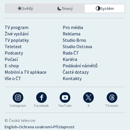
Světlý
Tmavý
Systém
TV program
Pro média
Živé vysílání
Reklama
TV poplatky
Studio Brno
Teletext
Studio Ostrava
Podcasty
Rada ČT
Počasí
Kariéra
E-shop
Podávání námětů
Mobilní a TV aplikace
Časté dotazy
Vše o ČT
Kontakty
Instagram
Facebook
YouTube
X
Threads
© Česká televize
•
•
English
Ochrana soukromí
Přístupnost