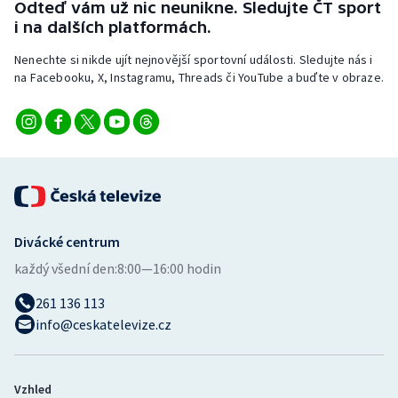
Odteď vám už nic neunikne. Sledujte ČT sport
Stolní tenis
i na dalších platformách.
Triatlon
Nenechte si nikde ujít nejnovější sportovní události. Sledujte nás i
na Facebooku, X, Instagramu, Threads či YouTube a buďte v obraze.
Veslování
Vodní slalom
Volejbal
Ostatní
Divácké centrum
každý všední den:
8:00—16:00 hodin
261 136 113
info@ceskatelevize.cz
Vzhled