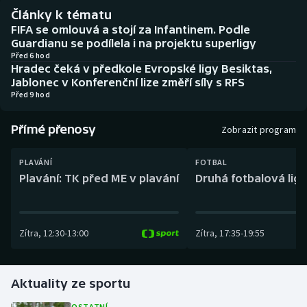
Baseball a softbal
Soutěže
Články k tématu
FIFA se omlouvá a stojí za Infantinem. Podle
Basketbal
Historické návraty
Guardianu se podílela i na projektu superligy
Před 6 hod
Hradec čeká v předkole Evropské ligy Besiktas,
Biatlon
Aplikace ČT sport
Jablonec v Konferenční lize změří síly s RFS
Před 9 hod
Boby a skeleton
AZ kvíz
Přímé přenosy
Zobrazit program
Box
PLAVÁNÍ
FOTBAL
Curling
Plavání: TK před ME v plavání
Druhá fotbalová liga
Dostihy
Zítra
,
12:30
-
13:00
Zítra
,
17:35
-
19:55
Florbal
Futsal
Aktuality ze sportu
Golf
OSTATNÍ