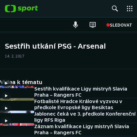
POPULÁRNÍ
SLEDOVAT
Fotbal
Sestřih utkání PSG - Arsenal
Hokej
14. 2. 2017
Tenis
Videa k tématu
Atletika
Sestřih kvalifikace Ligy mistryň Slavia
Praha – Rangers FC
Cyklistika
Fotbalisté Hradce Králové vyzvou v
předkole Evropské ligy Besiktas
DALŠÍ SPORTY
Jablonec čeká ve 3. předkole Konferenční
ligy RFS Riga
Americký fotbal
Záznam kvalifikace Ligy mistryň Slavia
NEPŘEHLÉDNĚTE
Praha – Rangers FC