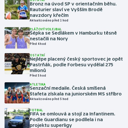
Bronz na úvod SP v orientačním běhu.
Rauturier slaví ve Vyšším Brodě
Gymnastika
navzdory křečím
Aktualizováno před 1 hod
Házená
PLÁŽOVÝ VOLEJBAL
Šépka se Sedlákem v Hamburku těsně
nestačili na Nory
Jezdectví
Před 4 hod
Judo
OSTATNÍ
Nejlépe placený český sportovec je opět
Pastrňák, podle Forbesu vydělal 275
Krasobruslení
milionů
Před 5 hod
Lezení
ATLETIKA
Senzační medaile. Česká smíšená
štafeta získala na juniorském MS stříbro
Lyže a snowboard
Aktualizováno před 5 hod
Moderní pětiboj
FOTBAL
FIFA se omlouvá a stojí za Infantinem.
Podle Guardianu se podílela i na
Motorsport
projektu superligy