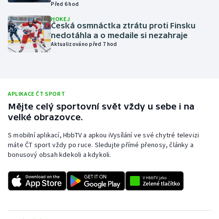
Před 6 hod
Olympijské hry
HOKEJ
Česká osmnáctka ztrátu proti Finsku
nedotáhla a o medaile si nezahraje
Parasport
Aktualizováno před 7 hod
Plavání
Plážový volejbal
APLIKACE ČT SPORT
Mějte celý sportovní svět vždy u sebe i na
Ragby
velké obrazovce.
Rychlobruslení
S mobilní aplikací, HbbTV a apkou iVysílání ve své chytré televizi
máte ČT sport vždy po ruce. Sledujte přímé přenosy, články a
bonusový obsah kdekoli a kdykoli.
Rychlostní kanoistika
Short track
Sportovní střelba