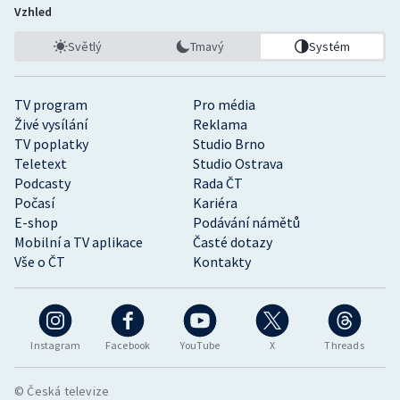
Vzhled
Světlý
Tmavý
Systém
TV program
Pro média
Živé vysílání
Reklama
TV poplatky
Studio Brno
Teletext
Studio Ostrava
Podcasty
Rada ČT
Počasí
Kariéra
E-shop
Podávání námětů
Mobilní a TV aplikace
Časté dotazy
Vše o ČT
Kontakty
Instagram
Facebook
YouTube
X
Threads
© Česká televize