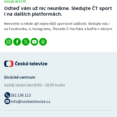
SOCIÁLNÍ SÍTĚ
Stolní tenis
Odteď vám už nic neunikne. Sledujte ČT sport
i na dalších platformách.
Triatlon
Nenechte si nikde ujít nejnovější sportovní události. Sledujte nás i
Veslování
na Facebooku, X, Instagramu, Threads či YouTube a buďte v obraze.
Vodní slalom
Volejbal
Ostatní
Divácké centrum
každý všední den:
8:00—16:00 hodin
261 136 113
info@ceskatelevize.cz