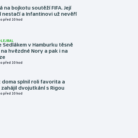
á na bojkotu soutěží FIFA. Její
í nestačí a Infantinovi už nevěří
o před 10 hod
OLEJBAL
e Sedlákem v Hamburku těsně
i na hvězdné Nory a pak i na
ze
o před 10 hod
 doma splnil roli favorita a
zahájil dvojutkání s Rigou
o před 10 hod