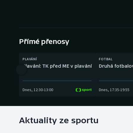
Curling
Dostihy
Florbal
Přímé přenosy
Futsal
Golf
PLAVÁNÍ
FOTBAL
Plavání: TK před ME v plavání
Druhá fotbalov
Gymnastika
Dnes
,
12:30
-
13:00
Dnes
,
17:35
-
19:55
Aktuality ze sportu