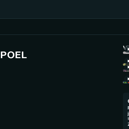
Házená
Ragby
V
 APOEL
Jezdectví
Rychlobruslení
Rychlostní
Judo
kanoistika
Krasobruslení
Short track
Lezení
Sportovní střelba
Lyže a snowboard
Stolní tenis
5