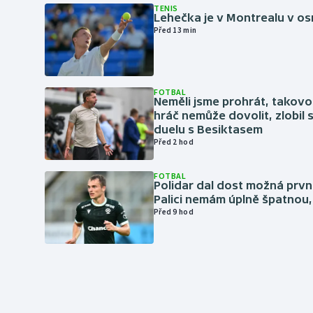
TENIS
Lehečka je v Montrealu v os
Před 13 min
FOTBAL
Neměli jsme prohrát, takovo
hráč nemůže dovolit, zlobil 
duelu s Besiktasem
Před 2 hod
FOTBAL
Polidar dal dost možná první
Palici nemám úplně špatnou, 
Před 9 hod