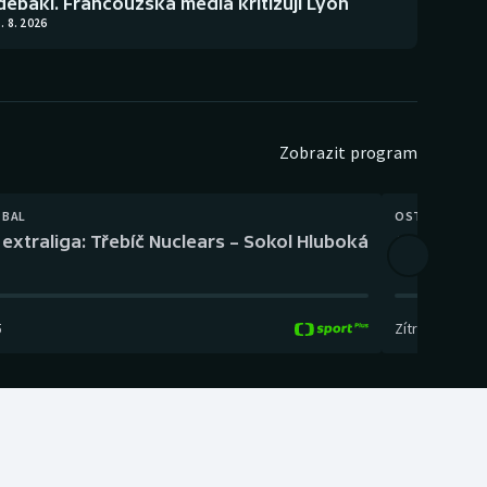
debakl. Francouzská média kritizují Lyon
. 8. 2026
Zobrazit program
TBAL
OSTATNÍ
extraliga: Třebíč Nuclears – Sokol Hluboká
Orientační
5
Zítra
,
14:00
-
17