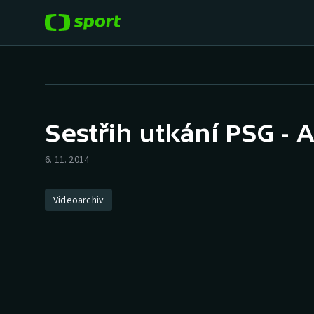
POPULÁRNÍ
DALŠÍ SPORTY
Fotbal
Americký fotbal
Sestřih utkání PSG -
Hokej
Baseball a softbal
6. 11. 2014
Tenis
Basketbal
Videoarchiv
Atletika
Biatlon
Cyklistika
Boby a skeleton
Box