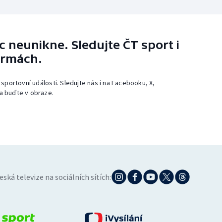
 neunikne. Sledujte ČT sport i
ormách.
 sportovní události. Sledujte nás i na Facebooku, X,
a buďte v obraze.
eská televize na sociálních sítích: