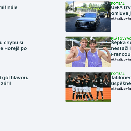
FOTBAL
mifinále
UEFA trv
omluva j
Aktualizován
PLÁŽOVÝ V
u chybu si
Šépka s
se Horejš po
nestačil
Francou
Aktualizován
FOTBAL
 gól hlavou.
Jablonec
zářil
úspěšně 
Aktualizován