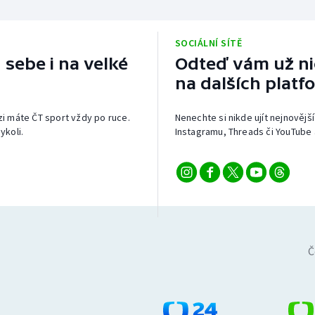
SOCIÁLNÍ SÍTĚ
 sebe i na velké
Odteď vám už nic
na dalších platf
izi máte ČT sport vždy po ruce.
Nenechte si nikde ujít nejnovější
ykoli.
Instagramu, Threads či YouTube 
Č