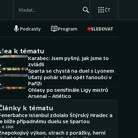
ČT
Podcasty
Program
SLEDOVAT
NEPŘEHLÉDNĚTE
Soutěže
idea k tématu
Karabec: Jsem pyšný, jak jsme to
Historické návraty
zvládli
Sparta se chystá na duel s Lyonem
Aplikace ČT sport
Ušatý pohár vítali opět fanoušci v
Paříži
AZ kvíz
Ohlasy po semifinále Ligy mistrů
Arsenal – Atlético
Články k tématu
Fenerbahce Istanbul zdolalo Štýrský Hradec a
je blíže případnému duelu se Spartou
. 8. 2026
Znepokojivý výkon, strach z porážky, herní