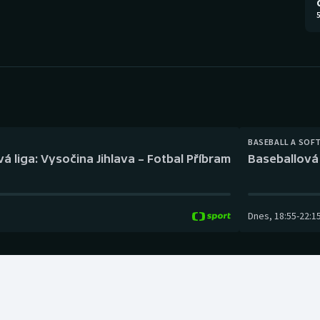
Moderní pětiboj
Triatlon
5
Motorsport
Veslování
Olympijské hry
Vodní slalom
Parasport
Volejbal
Plavání
Ostatní
BASEBALL A SOF
á liga: Vysočina Jihlava – Fotbal Příbram
Baseballová 
Plážový volejbal
Dnes
,
18:55
-
22:1