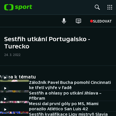
POPULÁRNÍ
SLEDOVAT
Fotbal
Sestřih utkání Portugalsko -
Turecko
Hokej
24. 3. 2022
Tenis
Atletika
Videa k tématu
Cyklistika
Záložník Pavel Bucha pomohl Cincinnati
ke třetí výhře v řadě
Sestřih a ohlasy po utkání Jihlava –
DALŠÍ SPORTY
Příbram
Messi dal první góly po MS, Miami
Americký fotbal
NEPŘEHLÉDNĚTE
porazilo Atlético San Luis 4:2
Sestřih kvalifikace Ligy mistryň Slavia