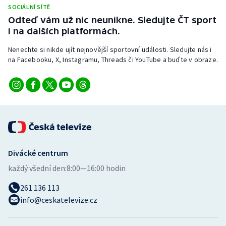
Stolní tenis
SOCIÁLNÍ SÍTĚ
Odteď vám už nic neunikne. Sledujte ČT sport
i na dalších platformách.
Triatlon
Nenechte si nikde ujít nejnovější sportovní události. Sledujte nás i
Veslování
na Facebooku, X, Instagramu, Threads či YouTube a buďte v obraze.
Vodní slalom
Volejbal
Ostatní
Divácké centrum
každý všední den:
8:00—16:00 hodin
261 136 113
info@ceskatelevize.cz