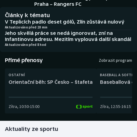
Baseball a softbal
Soutěže
Praha – Rangers FC
Články k tématu
Basketbal
Historické návraty
V Teplicích padlo deset gólů, Zlín zůstává nulový
Aktualizováno před 28 min
Jeho skvělá práce se nedá ignorovat, zní na
Biatlon
Aplikace ČT sport
Infantinovu adresu. Mezitím vyplouvá další skandál
Aktualizováno před 8 hod
Boby a skeleton
AZ kvíz
Přímé přenosy
Zobrazit program
Box
OSTATNÍ
BASEBALL A SOFTBA
Curling
Orientační běh: SP Česko – štafeta
Baseballová ex
Dostihy
Zítra
,
10:50
-
15:00
Zítra
,
12:55
-
16:15
Florbal
Futsal
Aktuality ze sportu
Golf