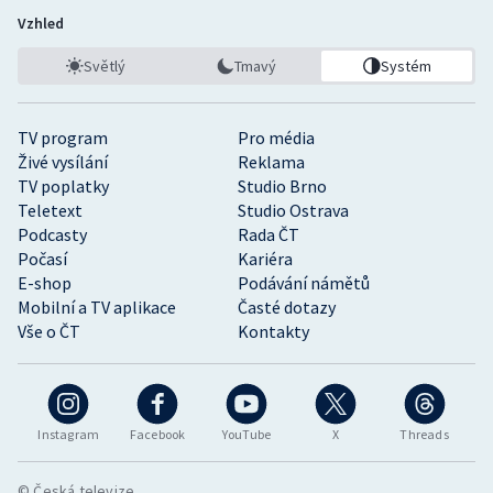
Vzhled
Světlý
Tmavý
Systém
TV program
Pro média
Živé vysílání
Reklama
TV poplatky
Studio Brno
Teletext
Studio Ostrava
Podcasty
Rada ČT
Počasí
Kariéra
E-shop
Podávání námětů
Mobilní a TV aplikace
Časté dotazy
Vše o ČT
Kontakty
Instagram
Facebook
YouTube
X
Threads
© Česká televize