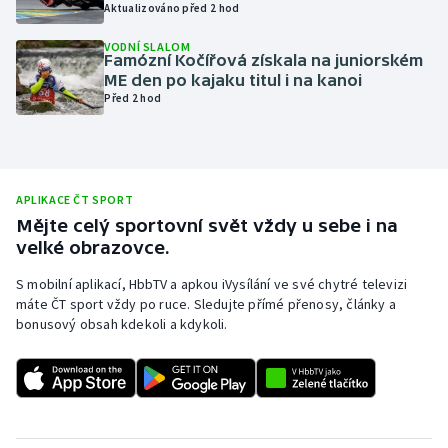
Aktualizováno před 2 hod
Olympijské hry
VODNÍ SLALOM
Famózní Kočířová získala na juniorském
Parasport
ME den po kajaku titul i na kanoi
Před 2 hod
Plavání
Plážový volejbal
APLIKACE ČT SPORT
Ragby
Mějte celý sportovní svět vždy u sebe i na
velké obrazovce.
Rychlobruslení
S mobilní aplikací, HbbTV a apkou iVysílání ve své chytré televizi
máte ČT sport vždy po ruce. Sledujte přímé přenosy, články a
Rychlostní kanoistika
bonusový obsah kdekoli a kdykoli.
Short track
Sportovní střelba