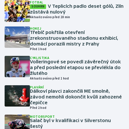
FOTBAL
V Teplicích padlo deset gólů, Zlín
SOUHRN
zůstává nulový
Gymnastika
Aktualizováno před 28 min
Házená
HOKEJ
Třebíč pokřtila otevření
zrekonstruovaného stadionu exhibicí,
Jezdectví
domácí porazili mistry z Prahy
Před 1 hod
Judo
CYKLISTIKA
Volleringové se povedl závěrečný útok
a před poslední etapou se převlékla do
Krasobruslení
žlutého
Aktualizováno před 1 hod
Lezení
PLAVÁNÍ
Dálkoví plavci zakončili ME smolně,
Lyže a snowboard
závod nemohli dokončit kvůli zahozené
čepičce
Před 2 hod
Moderní pětiboj
MOTORSPORT
Salač byl v kvalifikaci v Silverstonu
Motorsport
šestý