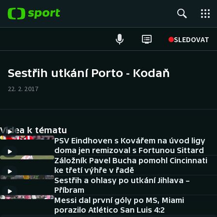
POPULÁRNÍ
SLEDOVAT
Fotbal
Sestřih utkání Porto - Kodaň
Hokej
22. 2. 2017
Tenis
Videa k tématu
Atletika
PSV Eindhoven s Kovářem na úvod ligy
doma jen remizoval s Fortunou Sittard
Cyklistika
Záložník Pavel Bucha pomohl Cincinnati
ke třetí výhře v řadě
DALŠÍ SPORTY
Sestřih a ohlasy po utkání Jihlava –
Příbram
Americký fotbal
Messi dal první góly po MS, Miami
NEPŘEHLÉDNĚTE
porazilo Atlético San Luis 4:2