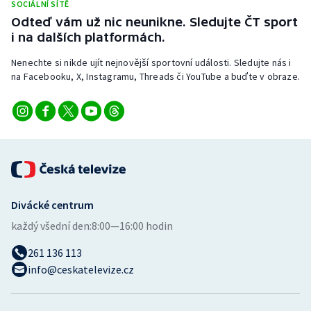
SOCIÁLNÍ SÍTĚ
Stolní tenis
Odteď vám už nic neunikne. Sledujte ČT sport
i na dalších platformách.
Triatlon
Nenechte si nikde ujít nejnovější sportovní události. Sledujte nás i
Veslování
na Facebooku, X, Instagramu, Threads či YouTube a buďte v obraze.
Vodní slalom
Volejbal
Ostatní
Divácké centrum
každý všední den:
8:00—16:00 hodin
261 136 113
info@ceskatelevize.cz