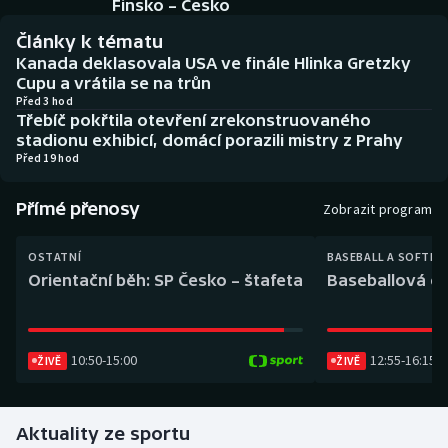
Finsko – Česko
Baseball a softbal
Soutěže
Články k tématu
Basketbal
Historické návraty
Kanada deklasovala USA ve finále Hlinka Gretzky
Cupu a vrátila se na trůn
Před 3 hod
Biatlon
Aplikace ČT sport
Třebíč pokřtila otevření zrekonstruovaného
stadionu exhibicí, domácí porazili mistry z Prahy
Boby a skeleton
AZ kvíz
Před 19 hod
Box
Přímé přenosy
Zobrazit program
Curling
OSTATNÍ
BASEBALL A SOFTBA
Orientační běh: SP Česko – štafeta
Baseballová ex
Dostihy
Florbal
10:50
-
15:00
12:55
-
16:15
ŽIVĚ
ŽIVĚ
Futsal
Aktuality ze sportu
Golf