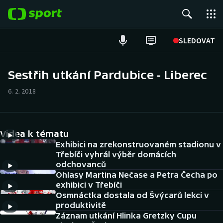
POPULÁRNÍ
SLEDOVAT
Fotbal
Sestřih utkání Pardubice - Liberec
Hokej
6. 2. 2018
Tenis
Videa k tématu
Atletika
Exhibici na zrekonstruovaném stadionu v
Třebíči vyhrál výběr domácích
Cyklistika
odchovanců
Ohlasy Martina Nečase a Petra Čecha po
DALŠÍ SPORTY
exhibici v Třebíči
Osmnáctka dostala od Švýcarů lekci v
produktivitě
Americký fotbal
NEPŘEHLÉDNĚTE
Záznam utkání Hlinka Gretzky Cupu