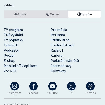
Vzhled
Světlý
Tmavý
Systém
TV program
Pro média
Živé vysílání
Reklama
TV poplatky
Studio Brno
Teletext
Studio Ostrava
Podcasty
Rada ČT
Počasí
Kariéra
E-shop
Podávání námětů
Mobilní a TV aplikace
Časté dotazy
Vše o ČT
Kontakty
Instagram
Facebook
YouTube
X
Threads
© Česká televize