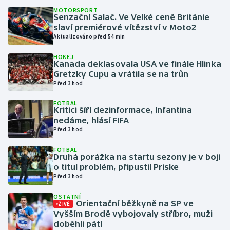
MOTORSPORT
Senzační Salač. Ve Velké ceně Británie
Gymnastika
slaví premiérové vítězství v Moto2
Aktualizováno před 54 min
Házená
HOKEJ
Kanada deklasovala USA ve finále Hlinka
Jezdectví
Gretzky Cupu a vrátila se na trůn
Před 3 hod
Judo
FOTBAL
Kritici šíří dezinformace, Infantina
nedáme, hlásí FIFA
Krasobruslení
Před 3 hod
Lezení
FOTBAL
Druhá porážka na startu sezony je v boji
o titul problém, připustil Priske
Lyže a snowboard
Před 3 hod
Moderní pětiboj
OSTATNÍ
Orientační běžkyně na SP ve
ŽIVĚ
Vyšším Brodě vybojovaly stříbro, muži
Motorsport
doběhli pátí