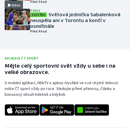
Před 3 hod
Video
Olympijské hry
TENIS
Světová jednička Sabalenková
SESTŘIH
neuspěla ani v Torontu a končí v
Parasport
osmifinále
Před 4 hod
Plavání
Plážový volejbal
APLIKACE ČT SPORT
Ragby
Mějte celý sportovní svět vždy u sebe i na
velké obrazovce.
Rychlobruslení
S mobilní aplikací, HbbTV a apkou iVysílání ve své chytré televizi
máte ČT sport vždy po ruce. Sledujte přímé přenosy, články a
Rychlostní kanoistika
bonusový obsah kdekoli a kdykoli.
Short track
Sportovní střelba