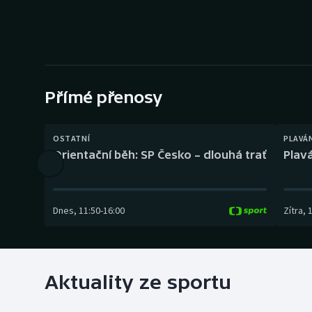
Curling
Dostihy
Florbal
Přímé přenosy
Futsal
Golf
OSTATNÍ
PLAVÁ
Orientační běh: SP Česko – dlouhá trať
Plavá
Gymnastika
Dnes
,
11:50
-
16:00
Zítra
,
Aktuality ze sportu