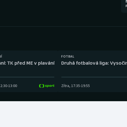
Moderní pětiboj
Triatlon
Motorsport
Veslování
Olympijské hry
Vodní slalom
Parasport
Volejbal
Plavání
Ostatní
NÍ
FOTBAL
ní: TK před ME v plavání
Druhá fotbalová liga: Vysočin
Plážový volejbal
12:30
-
13:00
Zítra
,
17:35
-
19:55