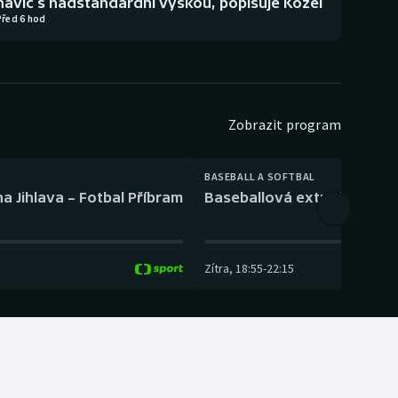
navíc s nadstandardní výškou, popisuje Kozel
Před 6 hod
Zobrazit program
BASEBALL A SOFTBAL
a Jihlava – Fotbal Příbram
Baseballová extraliga: Tře
Zítra
,
18:55
-
22:15