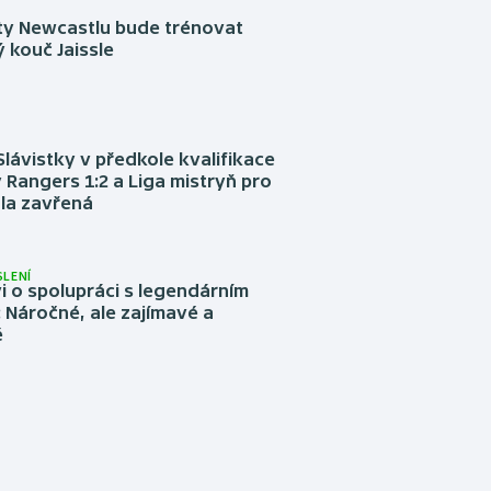
sty Newcastlu bude trénovat
 kouč Jaissle
Slávistky v předkole kvalifikace
 Rangers 1:2 a Liga mistryň pro
la zavřená
LENÍ
 o spolupráci s legendárním
Náročné, ale zajímavé a
é