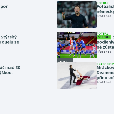
FOTBAL
spor
Fotbali
německý
Před 8 hod
FOTBAL
 Štýrský
SESTŘIH
u duelu se
podlehly
ně zůsta
Před 8 hod
Video
KRASOBRUS
áči nad 30
Mrázkovi
výškou,
Deanem: 
přínosn
Před 8 hod