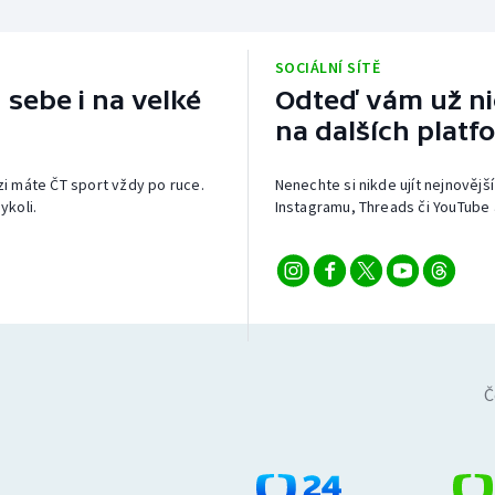
SOCIÁLNÍ SÍTĚ
 sebe i na velké
Odteď vám už nic
na dalších platf
izi máte ČT sport vždy po ruce.
Nenechte si nikde ujít nejnovější
ykoli.
Instagramu, Threads či YouTube 
Č