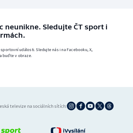
 neunikne. Sledujte ČT sport i
ormách.
 sportovní události. Sledujte nás i na Facebooku, X,
a buďte v obraze.
eská televize na sociálních sítích: