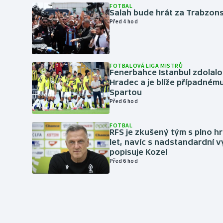
FOTBAL
Salah bude hrát za Trabzon
Před 4 hod
FOTBALOVÁ LIGA MISTRŮ
Fenerbahce Istanbul zdolalo
Hradec a je blíže případném
Spartou
Před 6 hod
FOTBAL
RFS je zkušený tým s plno hr
let, navíc s nadstandardní 
popisuje Kozel
Před 6 hod