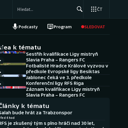
ČT
Podcasty
Program
SLEDOVAT
NEPŘEHLÉDNĚTE
Soutěže
idea k tématu
Sestřih kvalifikace Ligy mistryň
Historické návraty
Slavia Praha – Rangers FC
Fotbalisté Hradce Králové vyzvou v
Aplikace ČT sport
předkole Evropské ligy Besiktas
Jablonec čeká ve 3. předkole
AZ kvíz
Konferenční ligy RFS Riga
Záznam kvalifikace Ligy mistryň
Slavia Praha – Rangers FC
Články k tématu
Salah bude hrát za Trabzonspor
Před 4 hod
RFS je zkušený tým s plno hráči nad 30 let,