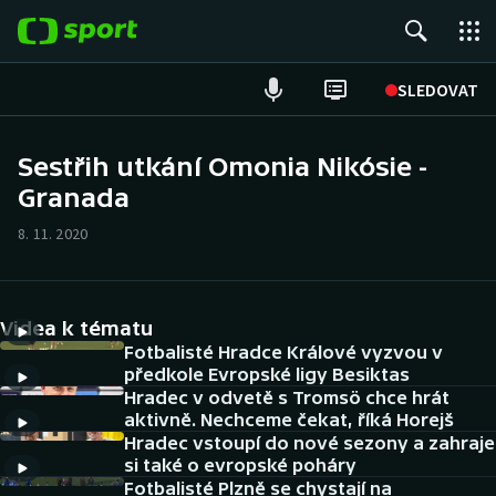
POPULÁRNÍ
SLEDOVAT
Fotbal
Sestřih utkání Omonia Nikósie -
Granada
Hokej
8. 11. 2020
Tenis
Atletika
Videa k tématu
Cyklistika
Fotbalisté Hradce Králové vyzvou v
předkole Evropské ligy Besiktas
Hradec v odvetě s Tromsö chce hrát
DALŠÍ SPORTY
aktivně. Nechceme čekat, říká Horejš
Hradec vstoupí do nové sezony a zahraje
Americký fotbal
NEPŘEHLÉDNĚTE
si také o evropské poháry
Fotbalisté Plzně se chystají na