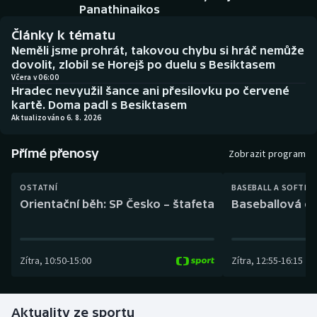
Baseball a softbal
Soutěže
Panathinaikos
Články k tématu
Basketbal
Historické návraty
Neměli jsme prohrát, takovou chybu si hráč nemůže
dovolit, zlobil se Horejš po duelu s Besiktasem
Biatlon
Aplikace ČT sport
Včera v 06:00
Hradec nevyužil šance ani přesilovku po červené
kartě. Doma padl s Besiktasem
Boby a skeleton
AZ kvíz
Aktualizováno 6. 8. 2026
Box
Přímé přenosy
Zobrazit program
Curling
OSTATNÍ
BASEBALL A SOFTBA
Orientační běh: SP Česko – štafeta
Baseballová ex
Dostihy
Florbal
Zítra
,
10:50
-
15:00
Zítra
,
12:55
-
16:15
Futsal
Aktuality ze sportu
Golf