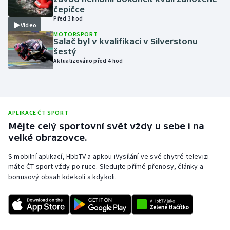
čepičce
Olympijské hry
Před 3 hod
Video
MOTORSPORT
Parasport
Salač byl v kvalifikaci v Silverstonu
šestý
Aktualizováno před 4 hod
Plavání
Plážový volejbal
Ragby
APLIKACE ČT SPORT
Mějte celý sportovní svět vždy u sebe i na
velké obrazovce.
Rychlobruslení
S mobilní aplikací, HbbTV a apkou iVysílání ve své chytré televizi
Rychlostní kanoistika
máte ČT sport vždy po ruce. Sledujte přímé přenosy, články a
bonusový obsah kdekoli a kdykoli.
Short track
Sportovní střelba