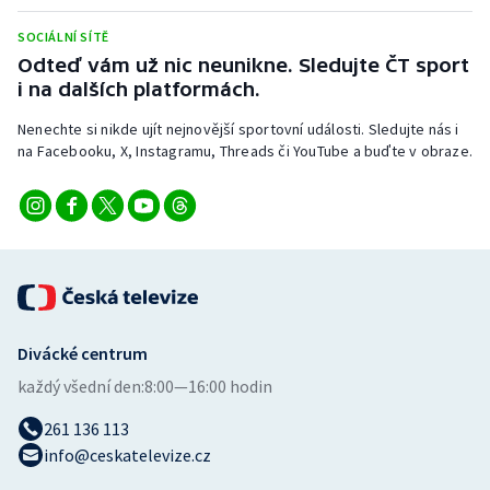
Stolní tenis
SOCIÁLNÍ SÍTĚ
Odteď vám už nic neunikne. Sledujte ČT sport
Triatlon
i na dalších platformách.
Veslování
Nenechte si nikde ujít nejnovější sportovní události. Sledujte nás i
na Facebooku, X, Instagramu, Threads či YouTube a buďte v obraze.
Vodní slalom
Volejbal
Ostatní
Divácké centrum
každý všední den:
8:00—16:00 hodin
261 136 113
info@ceskatelevize.cz