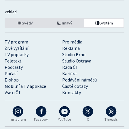
Vzhled
Světlý
Tmavý
Systém
TV program
Pro média
Živé vysílání
Reklama
TV poplatky
Studio Brno
Teletext
Studio Ostrava
Podcasty
Rada ČT
Počasí
Kariéra
E-shop
Podávání námětů
Mobilní a TV aplikace
Časté dotazy
Vše o ČT
Kontakty
Instagram
Facebook
YouTube
X
Threads