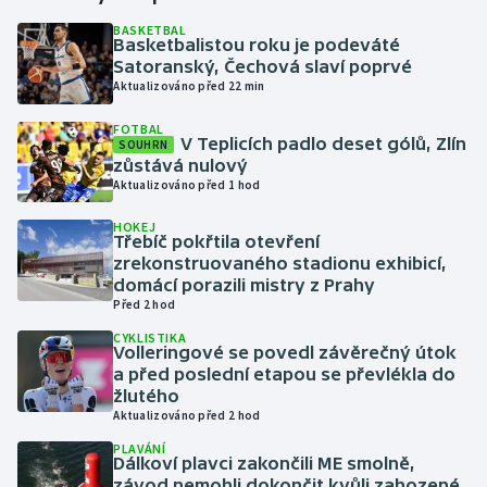
BASKETBAL
Basketbalistou roku je podeváté
Gymnastika
Satoranský, Čechová slaví poprvé
Aktualizováno před 22 min
Házená
FOTBAL
V Teplicích padlo deset gólů, Zlín
SOUHRN
Jezdectví
zůstává nulový
Aktualizováno před 1 hod
Judo
HOKEJ
Třebíč pokřtila otevření
Krasobruslení
zrekonstruovaného stadionu exhibicí,
domácí porazili mistry z Prahy
Před 2 hod
Lezení
CYKLISTIKA
Volleringové se povedl závěrečný útok
Lyže a snowboard
a před poslední etapou se převlékla do
žlutého
Moderní pětiboj
Aktualizováno před 2 hod
PLAVÁNÍ
Dálkoví plavci zakončili ME smolně,
Motorsport
závod nemohli dokončit kvůli zahozené