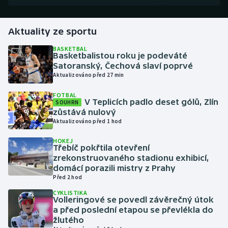
Gymnastika
Aktuality ze sportu
Házená
BASKETBAL
Basketbalistou roku je podeváté
Satoranský, Čechová slaví poprvé
Jezdectví
Aktualizováno před 27 min
FOTBAL
Judo
V Teplicích padlo deset gólů, Zlín
SOUHRN
zůstává nulový
Krasobruslení
Aktualizováno před 1 hod
HOKEJ
Lezení
Třebíč pokřtila otevření
zrekonstruovaného stadionu exhibicí,
domácí porazili mistry z Prahy
Lyže a snowboard
Před 2 hod
CYKLISTIKA
Moderní pětiboj
Volleringové se povedl závěrečný útok
a před poslední etapou se převlékla do
Motorsport
žlutého