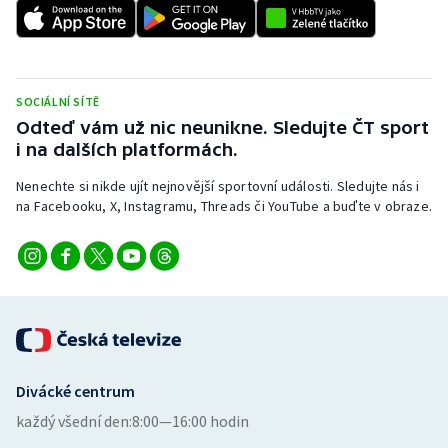
Stolní tenis
Triatlon
SOCIÁLNÍ SÍTĚ
Veslování
Odteď vám už nic neunikne. Sledujte ČT sport
i na dalších platformách.
Vodní slalom
Nenechte si nikde ujít nejnovější sportovní události. Sledujte nás i
Volejbal
na Facebooku, X, Instagramu, Threads či YouTube a buďte v obraze.
Ostatní
Divácké centrum
každý všední den:
8:00—16:00 hodin