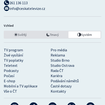
261 136 113
info@ceskatelevize.cz
Vzhled
Světlý
Tmavý
Systém
TV program
Pro média
Živé vysílání
Reklama
TV poplatky
Studio Brno
Teletext
Studio Ostrava
Podcasty
Rada ČT
Počasí
Kariéra
E-shop
Podávání námětů
Mobilní a TV aplikace
Časté dotazy
Vše o ČT
Kontakty