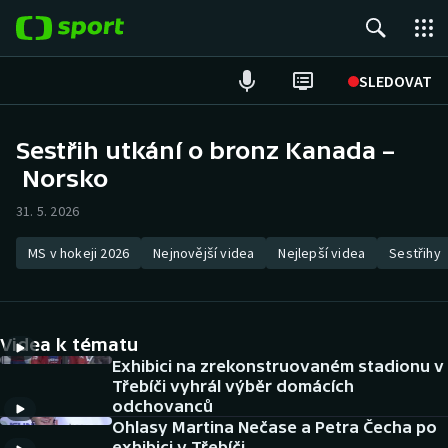
POPULÁRNÍ
SLEDOVAT
Fotbal
Sestřih utkání o bronz Kanada –
Norsko
Hokej
31. 5. 2026
Tenis
MS v hokeji 2026
Nejnovější videa
Nejlepší videa
Sestřihy
Atletika
Cyklistika
Videa k tématu
DALŠÍ SPORTY
Exhibici na zrekonstruovaném stadionu v
Třebíči vyhrál výběr domácích
odchovanců
Americký fotbal
NEPŘEHLÉDNĚTE
Ohlasy Martina Nečase a Petra Čecha po
exhibici v Třebíči