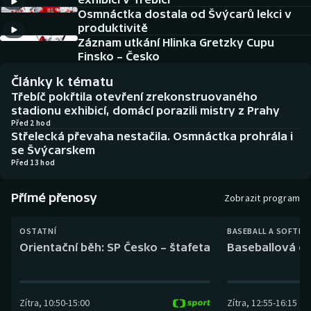
Baseball a softbal
Soutěže
Osmnáctka dostala od Švýcarů lekci v
produktivitě
Basketbal
Historické návraty
Záznam utkání Hlinka Gretzky Cupu
Finsko – Česko
Biatlon
Aplikace ČT sport
Články k tématu
Třebíč pokřtila otevření zrekonstruovaného
Boby a skeleton
AZ kvíz
stadionu exhibicí, domácí porazili mistry z Prahy
Před 2 hod
Střelecká převaha nestačila. Osmnáctka prohrála i
Box
se Švýcarskem
Před 13 hod
Curling
Přímé přenosy
Zobrazit program
Dostihy
OSTATNÍ
BASEBALL A SOFTBA
Florbal
Orientační běh: SP Česko – štafeta
Baseballová ex
Futsal
Zítra
,
10:50
-
15:00
Zítra
,
12:55
-
16:15
Golf