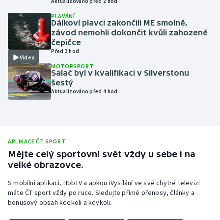
Aktualizováno před 2 hod
Olympijské hry
PLAVÁNÍ
Dálkoví plavci zakončili ME smolně,
závod nemohli dokončit kvůli zahozené
Parasport
čepičce
Před 3 hod
Video
Plavání
MOTORSPORT
Salač byl v kvalifikaci v Silverstonu
šestý
Plážový volejbal
Aktualizováno před 4 hod
Ragby
Rychlobruslení
APLIKACE ČT SPORT
Mějte celý sportovní svět vždy u sebe i na
Rychlostní kanoistika
velké obrazovce.
Short track
S mobilní aplikací, HbbTV a apkou iVysílání ve své chytré televizi
máte ČT sport vždy po ruce. Sledujte přímé přenosy, články a
bonusový obsah kdekoli a kdykoli.
Sportovní střelba