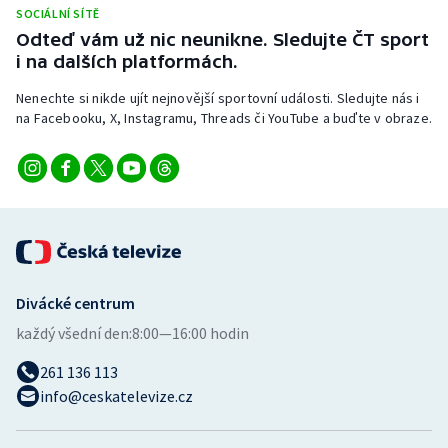
Stolní tenis
SOCIÁLNÍ SÍTĚ
Odteď vám už nic neunikne. Sledujte ČT sport
i na dalších platformách.
Triatlon
Nenechte si nikde ujít nejnovější sportovní události. Sledujte nás i
Veslování
na Facebooku, X, Instagramu, Threads či YouTube a buďte v obraze.
Vodní slalom
Volejbal
Ostatní
Divácké centrum
každý všední den:
8:00—16:00 hodin
261 136 113
info@ceskatelevize.cz