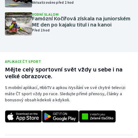
Aktualizováno před 2 hod
Olympijské hry
VODNÍ SLALOM
Famózní Kočířová získala na juniorském
Parasport
ME den po kajaku titul i na kanoi
Před 2 hod
Plavání
Plážový volejbal
APLIKACE ČT SPORT
Ragby
Mějte celý sportovní svět vždy u sebe i na
velké obrazovce.
Rychlobruslení
S mobilní aplikací, HbbTV a apkou iVysílání ve své chytré televizi
máte ČT sport vždy po ruce. Sledujte přímé přenosy, články a
Rychlostní kanoistika
bonusový obsah kdekoli a kdykoli.
Short track
Sportovní střelba