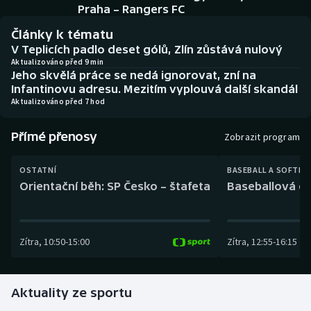
Baseball a softbal
Soutěže
Praha – Rangers FC
Články k tématu
Basketbal
Historické návraty
V Teplicích padlo deset gólů, Zlín zůstává nulový
Aktualizováno před 9 min
Jeho skvělá práce se nedá ignorovat, zní na
Biatlon
Aplikace ČT sport
Infantinovu adresu. Mezitím vyplouvá další skandál
Aktualizováno před 7 hod
Boby a skeleton
AZ kvíz
Přímé přenosy
Zobrazit program
Box
OSTATNÍ
BASEBALL A SOFTBA
Curling
Orientační běh: SP Česko – štafeta
Baseballová ex
Dostihy
Zítra
,
10:50
-
15:00
Zítra
,
12:55
-
16:15
Florbal
Futsal
Aktuality ze sportu
Golf