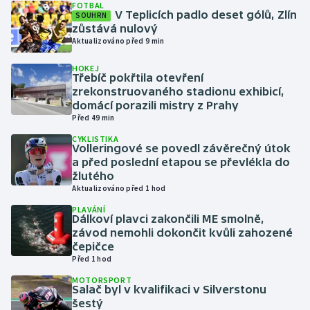
FOTBAL
V Teplicích padlo deset gólů, Zlín
SOUHRN
zůstává nulový
Gymnastika
Aktualizováno před 9 min
Házená
HOKEJ
Třebíč pokřtila otevření
zrekonstruovaného stadionu exhibicí,
Jezdectví
domácí porazili mistry z Prahy
Před 49 min
Judo
CYKLISTIKA
Volleringové se povedl závěrečný útok
a před poslední etapou se převlékla do
Krasobruslení
žlutého
Aktualizováno před 1 hod
Lezení
PLAVÁNÍ
Dálkoví plavci zakončili ME smolně,
Lyže a snowboard
závod nemohli dokončit kvůli zahozené
čepičce
Před 1 hod
Moderní pětiboj
MOTORSPORT
Salač byl v kvalifikaci v Silverstonu
Motorsport
šestý