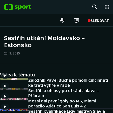
POPULÁRNÍ
SLEDOVAT
Fotbal
Sestřih utkání Moldavsko –
Estonsko
Hokej
25. 3. 2025
Tenis
Atletika
Videa k tématu
Cyklistika
Záložník Pavel Bucha pomohl Cincinnati
ke třetí výhře v řadě
Sestřih a ohlasy po utkání Jihlava –
DALŠÍ SPORTY
Příbram
Messi dal první góly po MS, Miami
Americký fotbal
NEPŘEHLÉDNĚTE
porazilo Atlético San Luis 4:2
Sestřih kvalifikace Ligy mistryň Slavia