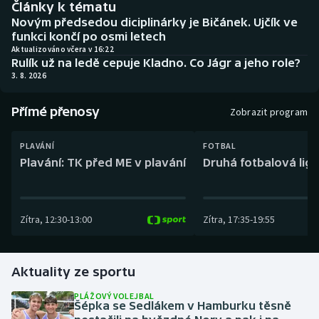
Články k tématu
Baseball a softbal
Soutěže
Novým předsedou diciplinárky je Bičánek. Ujčík ve
funkci končí po osmi letech
Basketbal
Historické návraty
Aktualizováno včera v 16:22
Rulík už na ledě cepuje Kladno. Co Jágr a jeho role?
3. 8. 2026
Biatlon
Aplikace ČT sport
Přímé přenosy
Boby a skeleton
AZ kvíz
Zobrazit program
Box
PLAVÁNÍ
FOTBAL
Plavání: TK před ME v plavání
Druhá fotbalová liga
Curling
Dostihy
Zítra
,
12:30
-
13:00
Zítra
,
17:35
-
19:55
Florbal
Aktuality ze sportu
Futsal
PLÁŽOVÝ VOLEJBAL
Šépka se Sedlákem v Hamburku těsně
Golf