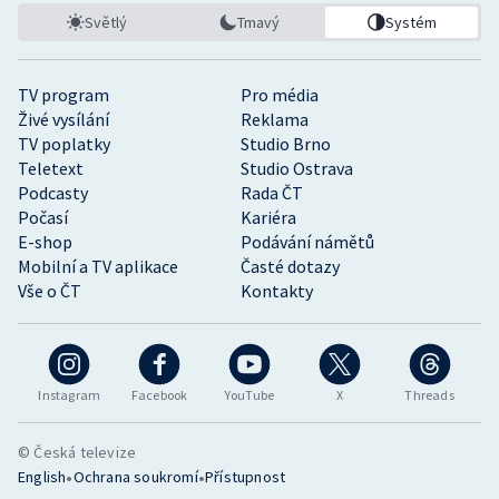
Světlý
Tmavý
Systém
TV program
Pro média
Živé vysílání
Reklama
TV poplatky
Studio Brno
Teletext
Studio Ostrava
Podcasty
Rada ČT
Počasí
Kariéra
E-shop
Podávání námětů
Mobilní a TV aplikace
Časté dotazy
Vše o ČT
Kontakty
Instagram
Facebook
YouTube
X
Threads
© Česká televize
•
•
English
Ochrana soukromí
Přístupnost