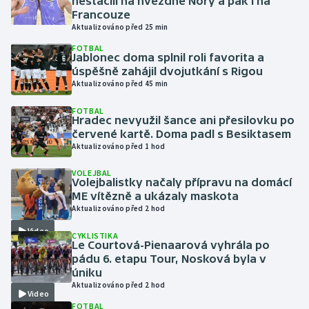
nestačili na hvězdné Nory a pak i na
Francouze
Aktualizováno před 25 min
Gymnastika
FOTBAL
Jablonec doma splnil roli favorita a
Házená
úspěšně zahájil dvojutkání s Rigou
Aktualizováno před 45 min
Jezdectví
FOTBAL
Hradec nevyužil šance ani přesilovku po
Judo
červené kartě. Doma padl s Besiktasem
Aktualizováno před 1 hod
Krasobruslení
VOLEJBAL
Volejbalistky načaly přípravu na domácí
ME vítězně a ukázaly maskota
Lezení
Aktualizováno před 2 hod
Lyže a snowboard
Video
CYKLISTIKA
Le Courtová-Pienaarová vyhrála po
pádu 6. etapu Tour, Nosková byla v
Moderní pětiboj
úniku
Aktualizováno před 2 hod
Video
Motorsport
FOTBAL