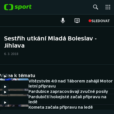
POPULÁRNÍ
SLEDOVAT
Fotbal
Sestřih utkání Mladá Boleslav -
Jihlava
Hokej
6. 3. 2018
Tenis
Atletika
Videa k tématu
Cyklistika
Vítězstvím 4:0 nad Táborem zahájil Motor
letní přípravu
Pardubice zapracovávají zvučné posily
DALŠÍ SPORTY
Pardubičtí hokejisté začali přípravu na
ledě
Americký fotbal
NEPŘEHLÉDNĚTE
Kometa začala přípravu na ledě