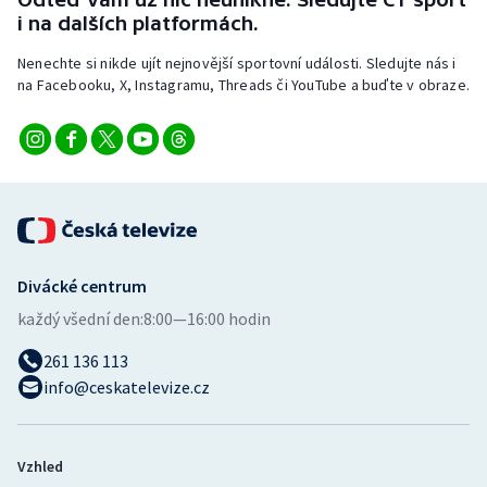
Stolní tenis
i na dalších platformách.
Nenechte si nikde ujít nejnovější sportovní události. Sledujte nás i
Triatlon
na Facebooku, X, Instagramu, Threads či YouTube a buďte v obraze.
Veslování
Vodní slalom
Volejbal
Ostatní
Divácké centrum
každý všední den:
8:00—16:00 hodin
261 136 113
info@ceskatelevize.cz
Vzhled