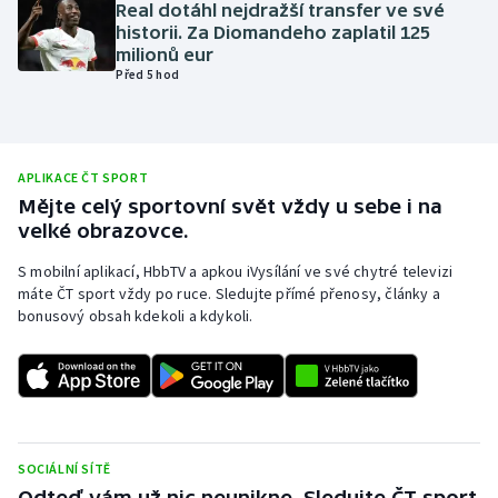
Real dotáhl nejdražší transfer ve své
Olympijské hry
historii. Za Diomandeho zaplatil 125
milionů eur
Před 5 hod
Parasport
Plavání
APLIKACE ČT SPORT
Plážový volejbal
Mějte celý sportovní svět vždy u sebe i na
velké obrazovce.
Ragby
S mobilní aplikací, HbbTV a apkou iVysílání ve své chytré televizi
máte ČT sport vždy po ruce. Sledujte přímé přenosy, články a
Rychlobruslení
bonusový obsah kdekoli a kdykoli.
Rychlostní kanoistika
Short track
Sportovní střelba
SOCIÁLNÍ SÍTĚ
Odteď vám už nic neunikne. Sledujte ČT sport