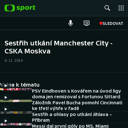
POPULÁRNÍ
SLEDOVAT
Fotbal
Sestřih utkání Manchester City -
CSKA Moskva
Hokej
6. 11. 2014
Tenis
Atletika
Videa k tématu
Cyklistika
PSV Eindhoven s Kovářem na úvod ligy
doma jen remizoval s Fortunou Sittard
Záložník Pavel Bucha pomohl Cincinnati
DALŠÍ SPORTY
ke třetí výhře v řadě
Sestřih a ohlasy po utkání Jihlava –
Americký fotbal
NEPŘEHLÉDNĚTE
Příbram
Messi dal první góly po MS, Miami