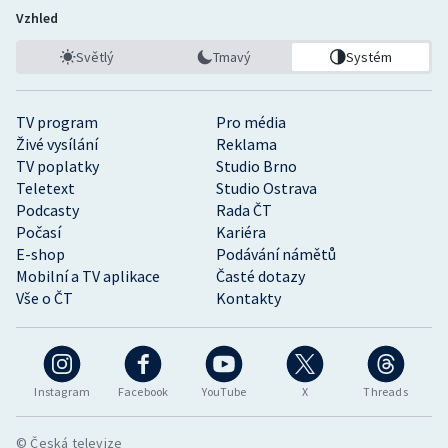
Vzhled
Světlý
Tmavý
Systém
TV program
Pro média
Živé vysílání
Reklama
TV poplatky
Studio Brno
Teletext
Studio Ostrava
Podcasty
Rada ČT
Počasí
Kariéra
E-shop
Podávání námětů
Mobilní a TV aplikace
Časté dotazy
Vše o ČT
Kontakty
Instagram
Facebook
YouTube
X
Threads
© Česká televize