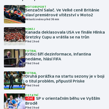
MOTORSPORT
Senzační Salač. Ve Velké ceně Británie
Gymnastika
slaví premiérové vítězství v Moto2
Aktualizováno před 36 min
Házená
HOKEJ
Kanada deklasovala USA ve finále Hlinka
Jezdectví
Gretzky Cupu a vrátila se na trůn
Před 2 hod
Judo
FOTBAL
Kritici šíří dezinformace, Infantina
Krasobruslení
nedáme, hlásí FIFA
Před 3 hod
Lezení
FOTBAL
Druhá porážka na startu sezony je v boji
Lyže a snowboard
o titul problém, připustil Priske
Před 3 hod
Moderní pětiboj
OSTATNÍ
SP v orientačním běhu ve Vyšším
ŽIVĚ
Brodě
Motorsport
Před 3 hod