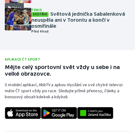
Video
Olympijské hry
TENIS
Světová jednička Sabalenková
SESTŘIH
neuspěla ani v Torontu a končí v
Parasport
osmifinále
Před 4 hod
Plavání
Plážový volejbal
APLIKACE ČT SPORT
Ragby
Mějte celý sportovní svět vždy u sebe i na
velké obrazovce.
Rychlobruslení
S mobilní aplikací, HbbTV a apkou iVysílání ve své chytré televizi
máte ČT sport vždy po ruce. Sledujte přímé přenosy, články a
Rychlostní kanoistika
bonusový obsah kdekoli a kdykoli.
Short track
Sportovní střelba