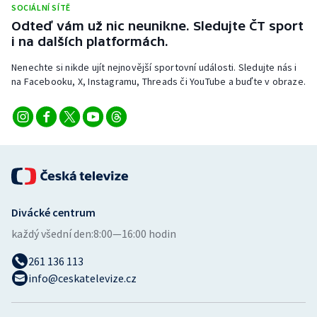
SOCIÁLNÍ SÍTĚ
Stolní tenis
Odteď vám už nic neunikne. Sledujte ČT sport
i na dalších platformách.
Triatlon
Nenechte si nikde ujít nejnovější sportovní události. Sledujte nás i
Veslování
na Facebooku, X, Instagramu, Threads či YouTube a buďte v obraze.
Vodní slalom
Volejbal
Ostatní
Divácké centrum
každý všední den:
8:00—16:00 hodin
261 136 113
info@ceskatelevize.cz