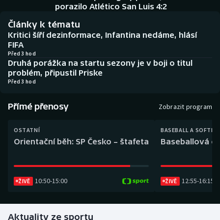
Baseball a softbal
Soutěže
porazilo Atlético San Luis 4:2
Články k tématu
Basketbal
Historické návraty
Kritici šíří dezinformace, Infantina nedáme, hlásí
FIFA
Biatlon
Aplikace ČT sport
Před 3 hod
Druhá porážka na startu sezony je v boji o titul
problém, připustil Priske
Boby a skeleton
AZ kvíz
Před 3 hod
Box
Přímé přenosy
Zobrazit program
Curling
OSTATNÍ
BASEBALL A SOFTBA
Orientační běh: SP Česko – štafeta
Baseballová ex
Dostihy
Florbal
10:50
-
15:00
12:55
-
16:15
ŽIVĚ
ŽIVĚ
Futsal
Aktuality ze sportu
Golf