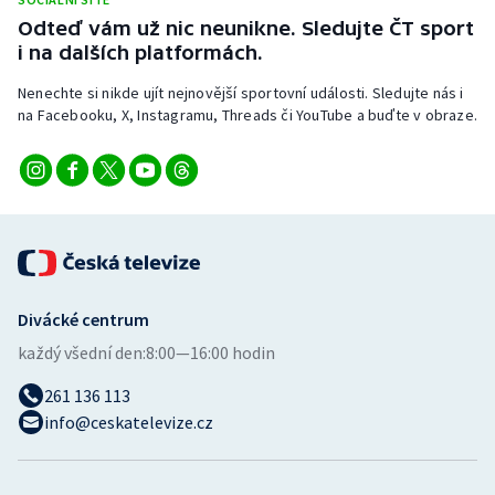
Stolní tenis
Odteď vám už nic neunikne. Sledujte ČT sport
i na dalších platformách.
Triatlon
Nenechte si nikde ujít nejnovější sportovní události. Sledujte nás i
na Facebooku, X, Instagramu, Threads či YouTube a buďte v obraze.
Veslování
Vodní slalom
Volejbal
Ostatní
Divácké centrum
každý všední den:
8:00—16:00 hodin
261 136 113
info@ceskatelevize.cz