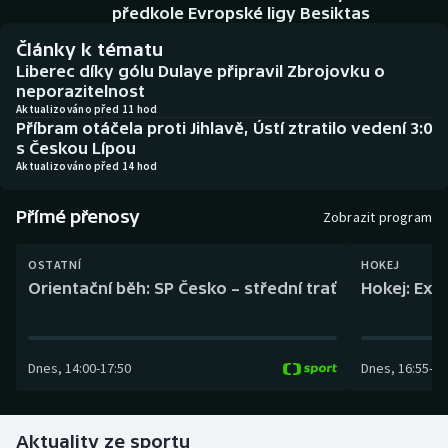
Baseball a softbal
Soutěže
předkole Evropské ligy Besiktas
Články k tématu
Basketbal
Historické návraty
Liberec díky gólu Dulaye připravil Zbrojovku o
neporazitelnost
Biatlon
Aplikace ČT sport
Aktualizováno před 11 hod
Příbram otáčela proti Jihlavě, Ústí ztratilo vedení 3:0
s Českou Lípou
Boby a skeleton
AZ kvíz
Aktualizováno před 14 hod
Box
Přímé přenosy
Zobrazit program
Curling
OSTATNÍ
HOKEJ
Orientační běh: SP Česko – střední trať
Hokej: Exh
Dostihy
Florbal
Dnes
,
14:00
-
17:50
Dnes
,
16:55
-
19
Futsal
Aktuality ze sportu
Golf