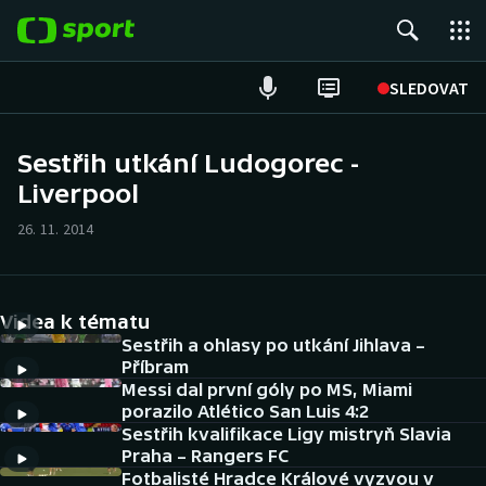
POPULÁRNÍ
SLEDOVAT
Fotbal
Sestřih utkání Ludogorec -
Liverpool
Hokej
26. 11. 2014
Tenis
Atletika
Videa k tématu
Cyklistika
Sestřih a ohlasy po utkání Jihlava –
Příbram
Messi dal první góly po MS, Miami
DALŠÍ SPORTY
porazilo Atlético San Luis 4:2
Sestřih kvalifikace Ligy mistryň Slavia
Americký fotbal
NEPŘEHLÉDNĚTE
Praha – Rangers FC
Fotbalisté Hradce Králové vyzvou v