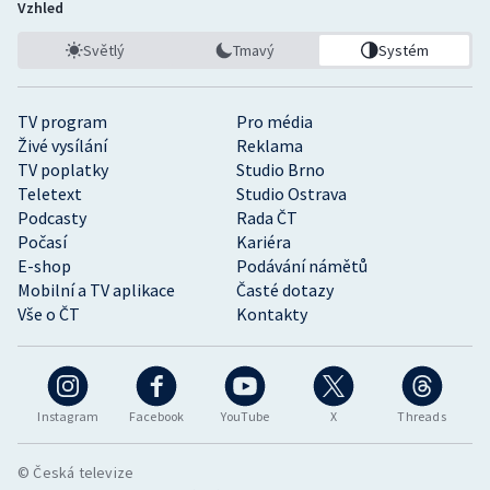
Vzhled
Světlý
Tmavý
Systém
TV program
Pro média
Živé vysílání
Reklama
TV poplatky
Studio Brno
Teletext
Studio Ostrava
Podcasty
Rada ČT
Počasí
Kariéra
E-shop
Podávání námětů
Mobilní a TV aplikace
Časté dotazy
Vše o ČT
Kontakty
Instagram
Facebook
YouTube
X
Threads
© Česká televize