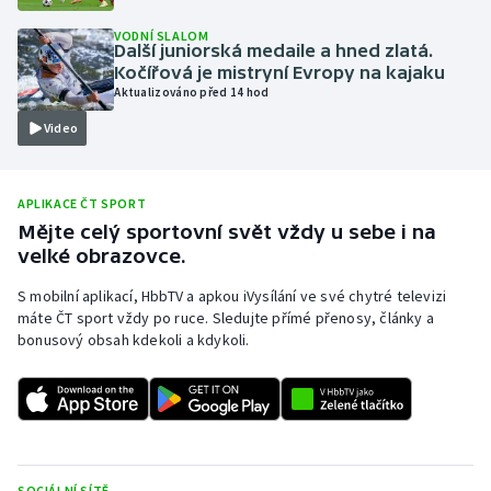
Olympijské hry
VODNÍ SLALOM
Další juniorská medaile a hned zlatá.
Kočířová je mistryní Evropy na kajaku
Parasport
Aktualizováno před 14 hod
Video
Plavání
Plážový volejbal
APLIKACE ČT SPORT
Mějte celý sportovní svět vždy u sebe i na
Ragby
velké obrazovce.
Rychlobruslení
S mobilní aplikací, HbbTV a apkou iVysílání ve své chytré televizi
máte ČT sport vždy po ruce. Sledujte přímé přenosy, články a
bonusový obsah kdekoli a kdykoli.
Rychlostní kanoistika
Short track
Sportovní střelba
SOCIÁLNÍ SÍTĚ