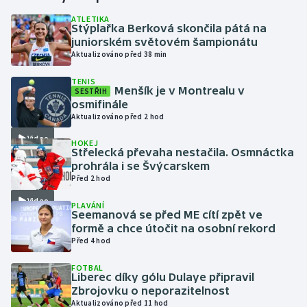
ATLETIKA
Stýplařka Berková skončila pátá na
Gymnastika
juniorském světovém šampionátu
Aktualizováno před 38 min
Házená
TENIS
Menšík je v Montrealu v
SESTŘIH
Jezdectví
osmifinále
Aktualizováno před 2 hod
Judo
Video
HOKEJ
Střelecká převaha nestačila. Osmnáctka
Krasobruslení
prohrála i se Švýcarskem
Před 2 hod
Lezení
Video
PLAVÁNÍ
Seemanová se před ME cítí zpět ve
Lyže a snowboard
formě a chce útočit na osobní rekord
Před 4 hod
Moderní pětiboj
FOTBAL
Liberec díky gólu Dulaye připravil
Zbrojovku o neporazitelnost
Motorsport
Aktualizováno před 11 hod