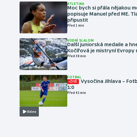
ATLETIKA
Moc bych si přála nějakou me
popisuje Manuel před ME. Tl
připustit
Před 1 min
VODNÍ SLALOM
Další juniorská medaile a hn
Kočířová je mistryní Evropy
Před 38 min
FOTBAL
Vysočina Jihlava – Fot
ŽIVĚ
1:0
Před 41 min
Video