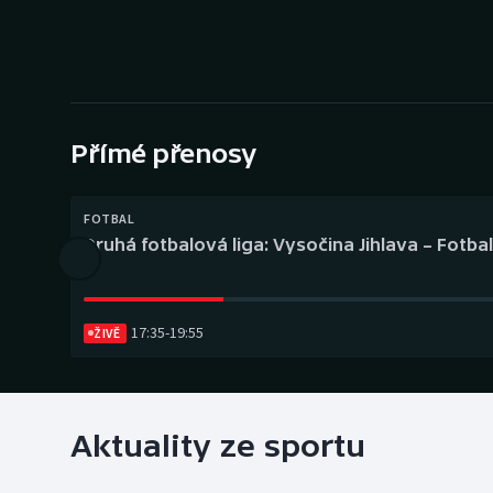
Curling
Dostihy
Florbal
Přímé přenosy
Futsal
Golf
FOTBAL
Druhá fotbalová liga: Vysočina Jihlava – Fotba
Gymnastika
17:35
-
19:55
ŽIVĚ
Aktuality ze sportu