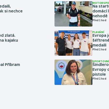
MOTORSP
daili,
Na start
ak si nechce
domácí l
nehodě
Před 1 hod
PLAVÁNÍ
ed zlatá.
Evropa j
 na kajaku
šéftrené
medaili
Před 2 hod
SPORTOVNÍ
bal Příbram
Šindlero
Evropy d
pistole
Před 2 hod