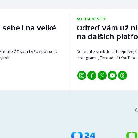
SOCIÁLNÍ SÍTĚ
 sebe i na velké
Odteď vám už nic
na dalších platf
izi máte ČT sport vždy po ruce.
Nenechte si nikde ujít nejnovější
ykoli.
Instagramu, Threads či YouTube 
Č