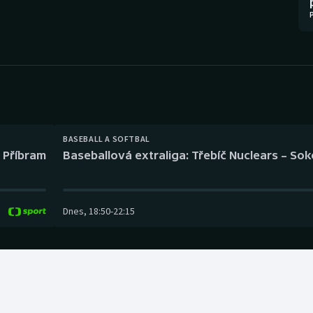
Moderní pětiboj
Triatlon
Motorsport
Veslování
Olympijské hry
Vodní slalom
Parasport
Volejbal
Plavání
Ostatní
BASEBALL A SOFTBAL
l Příbram
Baseballová extraliga: Třebíč Nuclears – So
Plážový volejbal
Dnes
,
18:50
-
22:15