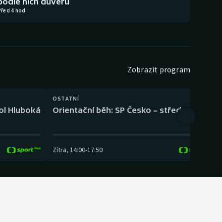
podle nich důvěru
Před 4 hod
Zobrazit program
OSTATNÍ
H
kol Hluboká
Orientační běh: SP Česko – střední trať
H
Zítra
,
14:00
-
17:50
Z