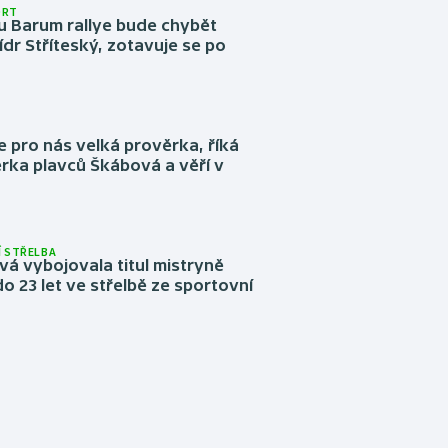
ORT
u Barum rallye bude chybět
ídr Stříteský, zotavuje se po
e pro nás velká prověrka, říká
rka plavců Škábová a věří v
 STŘELBA
vá vybojovala titul mistryně
o 23 let ve střelbě ze sportovní