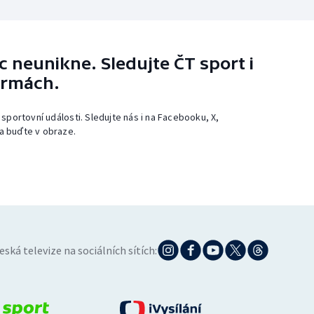
 neunikne. Sledujte ČT sport i
ormách.
 sportovní události. Sledujte nás i na Facebooku, X,
a buďte v obraze.
eská televize na sociálních sítích: