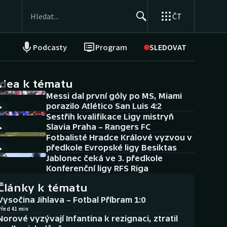
ČT
Podcasty
Program
SLEDOVAT
NEPŘEHLÉDNĚTE
Soutěže
idea k tématu
Messi dal první góly po MS, Miami
Historické návraty
porazilo Atlético San Luis 4:2
Sestřih kvalifikace Ligy mistryň
Aplikace ČT sport
Slavia Praha – Rangers FC
Fotbalisté Hradce Králové vyzvou v
AZ kvíz
předkole Evropské ligy Besiktas
Jablonec čeká ve 3. předkole
Konferenční ligy RFS Riga
Články k tématu
Vysočina Jihlava – Fotbal Příbram 1:0
Před 41 min
Norové vyzývají Infantina k rezignaci, ztratil