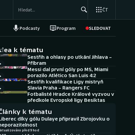
ČT
Podcasty
Program
SLEDOVAT
NEPŘEHLÉDNĚTE
Soutěže
idea k tématu
Sestřih a ohlasy po utkání Jihlava –
Historické návraty
Příbram
Messi dal první góly po MS, Miami
Aplikace ČT sport
porazilo Atlético San Luis 4:2
Sestřih kvalifikace Ligy mistryň
AZ kvíz
Slavia Praha – Rangers FC
Fotbalisté Hradce Králové vyzvou v
předkole Evropské ligy Besiktas
Články k tématu
Liberec díky gólu Dulaye připravil Zbrojovku o
neporazitelnost
Aktualizováno před 9 hod