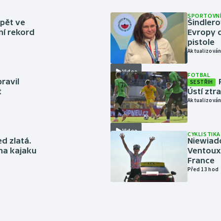
SPORTOVNÍ
zpět ve
Šindlero
ní rekord
Evropy d
pistole
Aktualizován
Video
FOTBAL
ravil
SESTŘIH
t
Ústí ztr
Aktualizován
Video
CYKLISTIKA
ed zlatá.
Niewiad
 na kajaku
Ventoux 
France
Před 13 hod