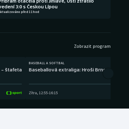
Příbram otáčela proti Jihlavě, Ústí ztratilo
vedení 3:0 s Českou Lípou
Aktualizováno před 11 hod
Zobrazit program
BASEBALL A SOFTBAL
 – štafeta
Baseballová extraliga: Hroši Brno – Eagles
Zítra
,
12:55
-
16:15