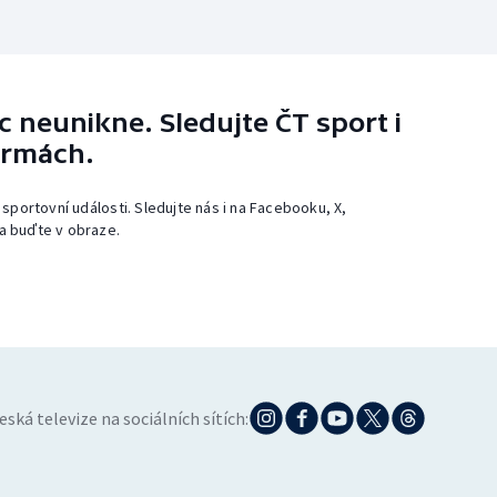
 neunikne. Sledujte ČT sport i
ormách.
 sportovní události. Sledujte nás i na Facebooku, X,
a buďte v obraze.
eská televize na sociálních sítích: