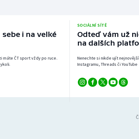
SOCIÁLNÍ SÍTĚ
 sebe i na velké
Odteď vám už nic
na dalších platf
izi máte ČT sport vždy po ruce.
Nenechte si nikde ujít nejnovější
ykoli.
Instagramu, Threads či YouTube 
Č