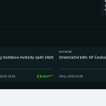
Moderní pětiboj
Triatlon
Motorsport
Veslování
Olympijské hry
Vodní slalom
Parasport
Volejbal
Plavání
Ostatní
OSTATNÍ
j: Exhibice Hvězdy zpět 2026
Orientační běh: SP Česko
Plážový volejbal
16:55
-
19:30
Zítra
,
10:50
-
15:00