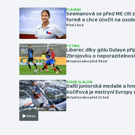
PLAVÁNÍ
Seemanová se před ME cítí 
formě a chce útočit na osob
Před 2 hod
FOTBAL
Liberec díky gólu Dulaye přip
Zbrojovku o neporazitelnos
Aktualizováno před 9 hod
VODNÍ SLALOM
Další juniorská medaile a hn
Kočířová je mistryní Evropy
Aktualizováno před 11 hod
Video