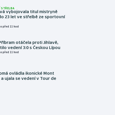
 STŘELBA
vá vybojovala titul mistryně
o 23 let ve střelbě ze sportovní
o před 11 hod
Příbram otáčela proti Jihlavě,
atilo vedení 3:0 s Českou Lípou
o před 11 hod
omá ovládla ikonické Mont
a ujala se vedení v Tour de