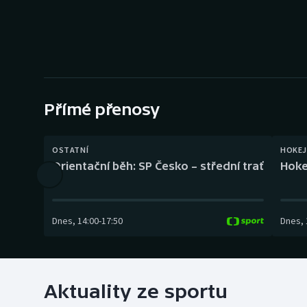
Curling
Dostihy
Florbal
Futsal
Přímé přenosy
Golf
OSTATNÍ
HOKEJ
Orientační běh: SP Česko – střední trať
Hoke
Gymnastika
Dnes
,
14:00
-
17:50
Dnes
,
Aktuality ze sportu