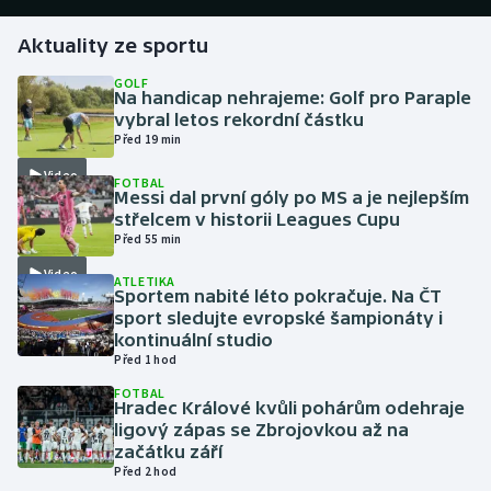
Aktuality ze sportu
Gymnastika
GOLF
Na handicap nehrajeme: Golf pro Paraple
Házená
vybral letos rekordní částku
Před 19 min
Jezdectví
Video
FOTBAL
Messi dal první góly po MS a je nejlepším
Judo
střelcem v historii Leagues Cupu
Před 55 min
Krasobruslení
Video
ATLETIKA
Sportem nabité léto pokračuje. Na ČT
Lezení
sport sledujte evropské šampionáty i
kontinuální studio
Před 1 hod
Lyže a snowboard
FOTBAL
Hradec Králové kvůli pohárům odehraje
Moderní pětiboj
ligový zápas se Zbrojovkou až na
začátku září
Motorsport
Před 2 hod