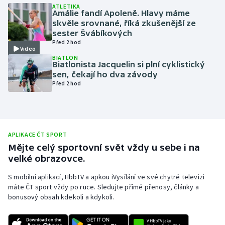
ATLETIKA
Amálie fandí Apoleně. Hlavy máme
Olympijské hry
skvěle srovnané, říká zkušenější ze
sester Švábíkových
Parasport
Před 2 hod
Video
BIATLON
Plavání
Biatlonista Jacquelin si plní cyklistický
sen, čekají ho dva závody
Před 2 hod
Plážový volejbal
Ragby
Rychlobruslení
APLIKACE ČT SPORT
Mějte celý sportovní svět vždy u sebe i na
velké obrazovce.
Rychlostní kanoistika
S mobilní aplikací, HbbTV a apkou iVysílání ve své chytré televizi
Short track
máte ČT sport vždy po ruce. Sledujte přímé přenosy, články a
bonusový obsah kdekoli a kdykoli.
Sportovní střelba