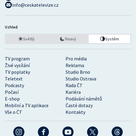
info@ceskatelevize.cz
Vzhled
Světlý
Tmavý
Systém
TV program
Pro média
Živé vysílání
Reklama
TV poplatky
Studio Brno
Teletext
Studio Ostrava
Podcasty
Rada ČT
Počasí
Kariéra
E-shop
Podávání námětů
Mobilní a TV aplikace
Časté dotazy
Vše o ČT
Kontakty