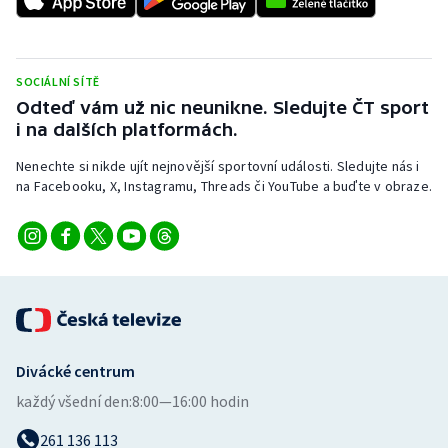
Stolní tenis
Triatlon
SOCIÁLNÍ SÍTĚ
Odteď vám už nic neunikne. Sledujte ČT sport
Veslování
i na dalších platformách.
Vodní slalom
Nenechte si nikde ujít nejnovější sportovní události. Sledujte nás i
na Facebooku, X, Instagramu, Threads či YouTube a buďte v obraze.
Volejbal
Ostatní
Divácké centrum
každý všední den:
8:00—16:00 hodin
261 136 113