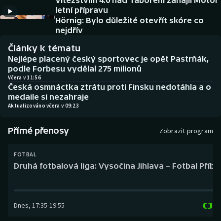
Vítězstvím 4:0 nad Táborem zahájil Motor
Baseball a softbal
Soutěže
letní přípravu
Hörnig: Bylo důležité otevřít skóre co
Basketbal
Historické návraty
nejdřív
Články k tématu
Biatlon
Aplikace ČT sport
Nejlépe placený český sportovec je opět Pastrňák,
podle Forbesu vydělal 275 milionů
Boby a skeleton
AZ kvíz
Včera v 11:56
Česká osmnáctka ztrátu proti Finsku nedotáhla a o
medaile si nezahraje
Box
Aktualizováno včera v 09:23
Curling
Přímé přenosy
Zobrazit program
Dostihy
FOTBAL
Druhá fotbalová liga: Vysočina Jihlava – Fotbal Příb
Florbal
Futsal
Dnes
,
17:35
-
19:55
Golf