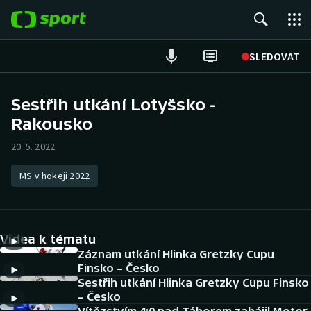
POPULÁRNÍ
SLEDOVAT
Fotbal
Sestřih utkání Lotyšsko -
Rakousko
Hokej
20. 5. 2022
Tenis
MS v hokeji 2022
Atletika
Cyklistika
Videa k tématu
DALŠÍ SPORTY
Záznam utkání Hlinka Gretzky Cupu
Finsko – Česko
Sestřih utkání Hlinka Gretzky Cupu Finsko
Americký fotbal
NEPŘEHLÉDNĚTE
– Česko