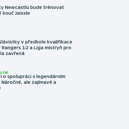
sty Newcastlu bude trénovat
 kouč Jaissle
Slávistky v předkole kvalifikace
 Rangers 1:2 a Liga mistryň pro
la zavřená
LENÍ
 o spolupráci s legendárním
Náročné, ale zajímavé a
é