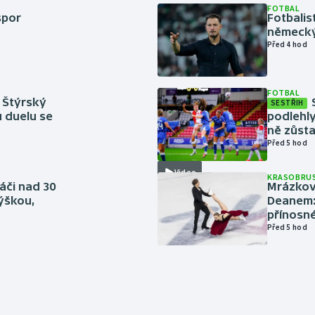
FOTBAL
spor
Fotbali
německý
Před 4 hod
FOTBAL
 Štýrský
SESTŘIH
u duelu se
podlehly
ně zůsta
Před 5 hod
Video
KRASOBRUS
áči nad 30
Mrázkovi
výškou,
Deanem: 
přínosn
Před 5 hod