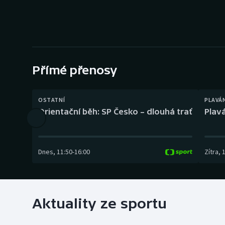
Curling
Dostihy
Florbal
Přímé přenosy
Futsal
Golf
OSTATNÍ
PLAVÁ
Orientační běh: SP Česko – dlouhá trať
Plavá
Gymnastika
Dnes
,
11:50
-
16:00
Zítra
,
Aktuality ze sportu