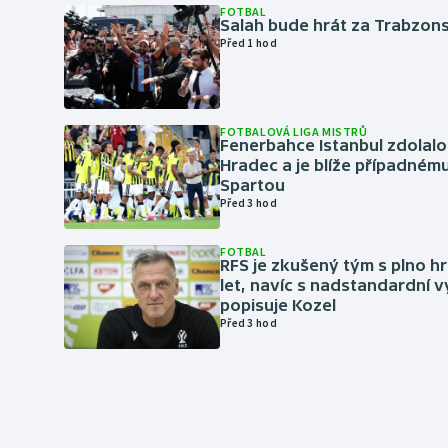
FOTBAL
Salah bude hrát za Trabzon
Před 1 hod
FOTBALOVÁ LIGA MISTRŮ
Fenerbahce Istanbul zdolalo
Hradec a je blíže případném
Spartou
Před 3 hod
FOTBAL
RFS je zkušený tým s plno hr
let, navíc s nadstandardní 
popisuje Kozel
Před 3 hod