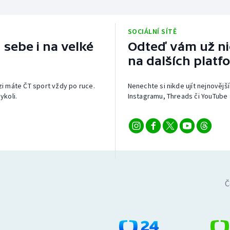
SOCIÁLNÍ SÍTĚ
 sebe i na velké
Odteď vám už nic
na dalších platf
izi máte ČT sport vždy po ruce.
Nenechte si nikde ujít nejnovější
ykoli.
Instagramu, Threads či YouTube 
Č