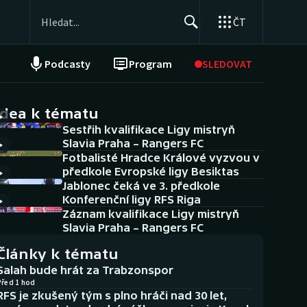
ČT
Podcasty
Program
SLEDOVAT
NEPŘEHLÉDNĚTE
Soutěže
idea k tématu
Sestřih kvalifikace Ligy mistryň
Historické návraty
Slavia Praha – Rangers FC
Fotbalisté Hradce Králové vyzvou v
Aplikace ČT sport
předkole Evropské ligy Besiktas
Jablonec čeká ve 3. předkole
AZ kvíz
Konferenční ligy RFS Riga
Záznam kvalifikace Ligy mistryň
Slavia Praha – Rangers FC
Články k tématu
Salah bude hrát za Trabzonspor
Před 1 hod
RFS je zkušený tým s plno hráči nad 30 let,