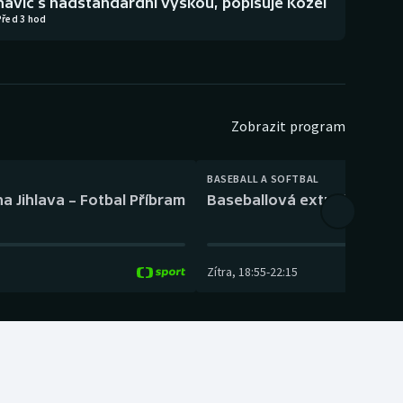
navíc s nadstandardní výškou, popisuje Kozel
Před 3 hod
Zobrazit program
BASEBALL A SOFTBAL
a Jihlava – Fotbal Příbram
Baseballová extraliga: Tře
Zítra
,
18:55
-
22:15