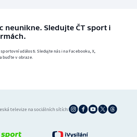
 neunikne. Sledujte ČT sport i
ormách.
 sportovní události. Sledujte nás i na Facebooku, X,
a buďte v obraze.
eská televize na sociálních sítích: