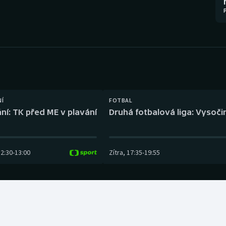
Moderní pětiboj
Triatlon
Motorsport
Veslování
Olympijské hry
Vodní slalom
Parasport
Volejbal
Plavání
Ostatní
NÍ
FOTBAL
ní: TK před ME v plavání
Druhá fotbalová liga: Vysočin
Plážový volejbal
12:30
-
13:00
Zítra
,
17:35
-
19:55