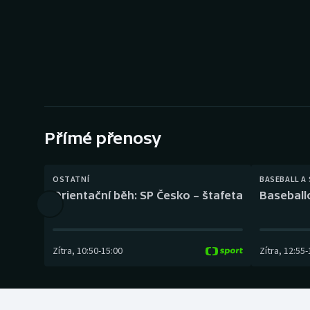
Curling
Dostihy
Florbal
Futsal
Přímé přenosy
Golf
Gymnastika
OSTATNÍ
BASEBALL A
Orientační běh: SP Česko – štafeta
Baseball
Zítra
,
10:50
-
15:00
Zítra
,
12:55
-