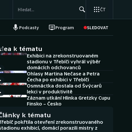
ČT
Podcasty
Program
SLEDOVAT
NEPŘEHLÉDNĚTE
Soutěže
idea k tématu
Exhibici na zrekonstruovaném
Historické návraty
stadionu v Třebíči vyhrál výběr
domácích odchovanců
Aplikace ČT sport
Ohlasy Martina Nečase a Petra
Čecha po exhibici v Třebíči
AZ kvíz
Osmnáctka dostala od Švýcarů
lekci v produktivitě
Záznam utkání Hlinka Gretzky Cupu
Finsko – Česko
Články k tématu
Třebíč pokřtila otevření zrekonstruovaného
stadionu exhibicí, domácí porazili mistry z