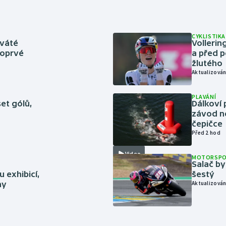
CYKLISTIKA
eváté
Volleri
poprvé
a před p
žlutého
Aktualizován
PLAVÁNÍ
set gólů,
Dálkoví 
závod n
čepičce
Před 2 hod
Video
MOTORSP
Salač by
 exhibicí,
šestý
hy
Aktualizován