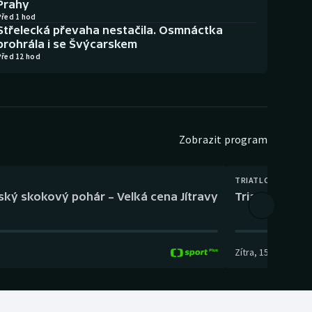
Prahy
Před 1 hod
Střelecká převaha nestačila. Osmnáctka
prohrála i se Švýcarskem
Před 12 hod
Zobrazit program
TRIATLON
eský skokový pohár – Velká cena Jítravy
Triatlon: XTE
Zítra
,
15:00
-
16:10