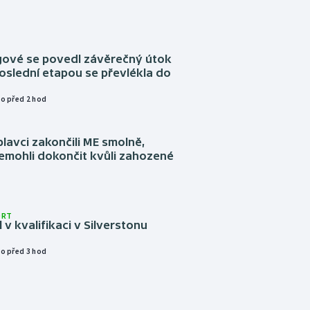
ngové se povedl závěrečný útok
oslední etapou se převlékla do
o před 2 hod
plavci zakončili ME smolně,
emohli dokončit kvůli zahozené
ORT
l v kvalifikaci v Silverstonu
o před 3 hod