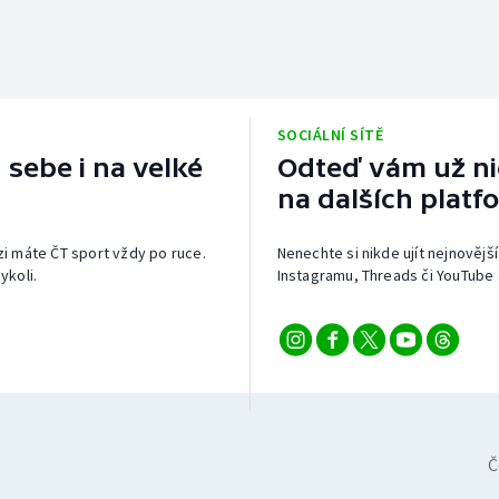
SOCIÁLNÍ SÍTĚ
 sebe i na velké
Odteď vám už nic
na dalších platf
izi máte ČT sport vždy po ruce.
Nenechte si nikde ujít nejnovější
ykoli.
Instagramu, Threads či YouTube 
Č