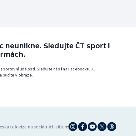
 neunikne. Sledujte ČT sport i
ormách.
 sportovní události. Sledujte nás i na Facebooku, X,
a buďte v obraze.
eská televize na sociálních sítích: