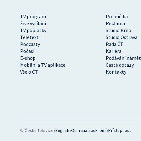
TV program
Pro média
Živé vysílání
Reklama
TV poplatky
Studio Brno
Teletext
Studio Ostrava
Podcasty
Rada ČT
Počasí
Kariéra
E-shop
Podávání námět
Mobilní a TV aplikace
Časté dotazy
Vše o ČT
Kontakty
•
•
•
© Česká televize
English
Ochrana soukromí
Přístupnost