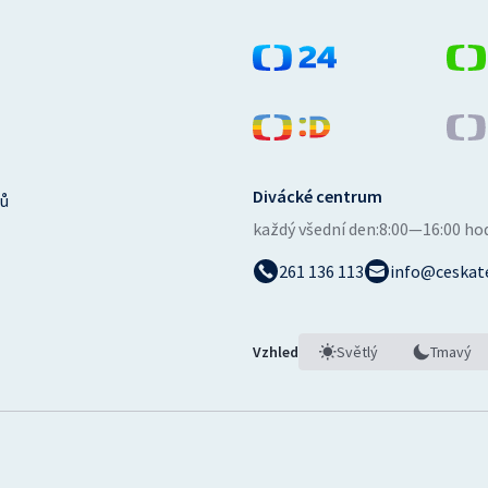
Divácké centrum
ů
každý všední den:
8:00—16:00 ho
261 136 113
info@ceskate
Vzhled
Světlý
Tmavý