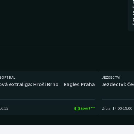
Moderní pětiboj
Triatlon
Motorsport
Veslování
Olympijské hry
Vodní slalom
Parasport
Volejbal
Plavání
Ostatní
Plážový volejbal
 SOFTBAL
JEZDECTVÍ
ová extraliga: Hroši Brno – Eagles Praha
Jezdectví: Č
16:15
Zítra
,
14:00
-
19:00