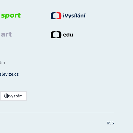
din
levize.cz
Systém
RSS