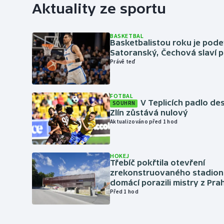
Aktuality ze sportu
BASKETBAL
Basketbalistou roku je pod
Satoranský, Čechová slaví 
Právě teď
FOTBAL
V Teplicích padlo de
SOUHRN
Zlín zůstává nulový
Aktualizováno před 1 hod
HOKEJ
Třebíč pokřtila otevření
zrekonstruovaného stadionu
domácí porazili mistry z Pra
Před 1 hod