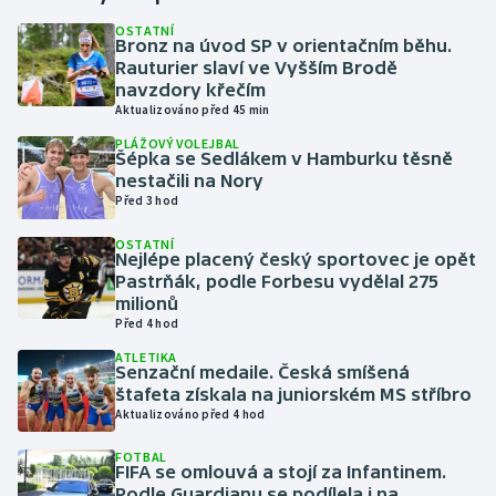
OSTATNÍ
Bronz na úvod SP v orientačním běhu.
Gymnastika
Rauturier slaví ve Vyšším Brodě
navzdory křečím
Házená
Aktualizováno před 45 min
PLÁŽOVÝ VOLEJBAL
Jezdectví
Šépka se Sedlákem v Hamburku těsně
nestačili na Nory
Před 3 hod
Judo
OSTATNÍ
Nejlépe placený český sportovec je opět
Krasobruslení
Pastrňák, podle Forbesu vydělal 275
milionů
Lezení
Před 4 hod
ATLETIKA
Lyže a snowboard
Senzační medaile. Česká smíšená
štafeta získala na juniorském MS stříbro
Aktualizováno před 4 hod
Moderní pětiboj
FOTBAL
FIFA se omlouvá a stojí za Infantinem.
Motorsport
Podle Guardianu se podílela i na