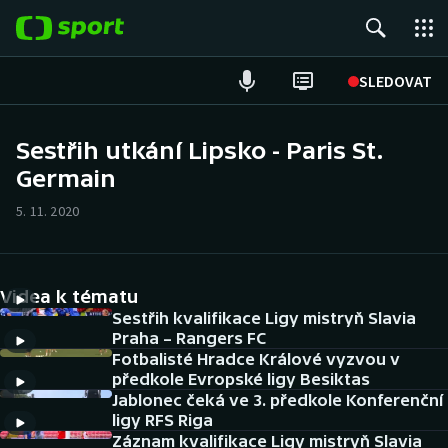
POPULÁRNÍ
SLEDOVAT
Fotbal
Sestřih utkání Lipsko - Paris St.
Germain
Hokej
5. 11. 2020
Tenis
Atletika
Videa k tématu
Cyklistika
Sestřih kvalifikace Ligy mistryň Slavia
Praha – Rangers FC
Fotbalisté Hradce Králové vyzvou v
DALŠÍ SPORTY
předkole Evropské ligy Besiktas
Jablonec čeká ve 3. předkole Konferenční
Americký fotbal
NEPŘEHLÉDNĚTE
ligy RFS Riga
Záznam kvalifikace Ligy mistryň Slavia