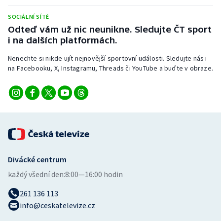
Stolní tenis
SOCIÁLNÍ SÍTĚ
Odteď vám už nic neunikne. Sledujte ČT sport
Triatlon
i na dalších platformách.
Veslování
Nenechte si nikde ujít nejnovější sportovní události. Sledujte nás i
na Facebooku, X, Instagramu, Threads či YouTube a buďte v obraze.
Vodní slalom
Volejbal
Ostatní
Divácké centrum
každý všední den:
8:00—16:00 hodin
261 136 113
info@ceskatelevize.cz