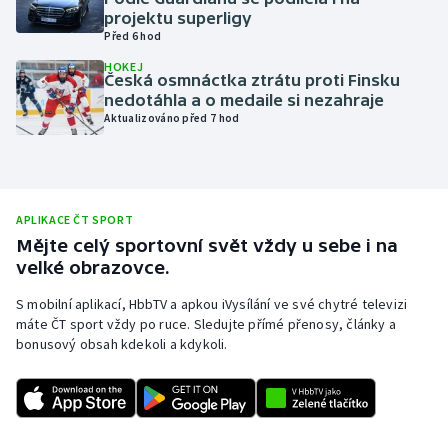
projektu superligy
Olympijské hry
Před 6 hod
HOKEJ
Parasport
Česká osmnáctka ztrátu proti Finsku
nedotáhla a o medaile si nezahraje
Aktualizováno před 7 hod
Plavání
Plážový volejbal
Ragby
APLIKACE ČT SPORT
Mějte celý sportovní svět vždy u sebe i na
velké obrazovce.
Rychlobruslení
S mobilní aplikací, HbbTV a apkou iVysílání ve své chytré televizi
Rychlostní kanoistika
máte ČT sport vždy po ruce. Sledujte přímé přenosy, články a
bonusový obsah kdekoli a kdykoli.
Short track
Sportovní střelba