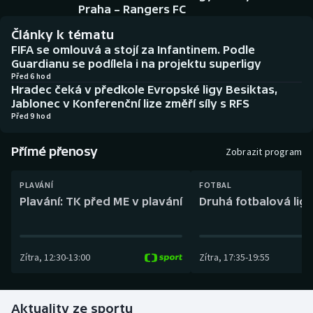
Baseball a softbal
Soutěže
Praha – Rangers FC
Články k tématu
Basketbal
Historické návraty
FIFA se omlouvá a stojí za Infantinem. Podle
Guardianu se podílela i na projektu superligy
Biatlon
Aplikace ČT sport
Před 6 hod
Hradec čeká v předkole Evropské ligy Besiktas,
Jablonec v Konferenční lize změří síly s RFS
Boby a skeleton
AZ kvíz
Před 9 hod
Box
Přímé přenosy
Zobrazit program
Curling
PLAVÁNÍ
FOTBAL
Plavání: TK před ME v plavání
Druhá fotbalová liga
Dostihy
Florbal
Zítra
,
12:30
-
13:00
Zítra
,
17:35
-
19:55
Futsal
Aktuality ze sportu
Golf