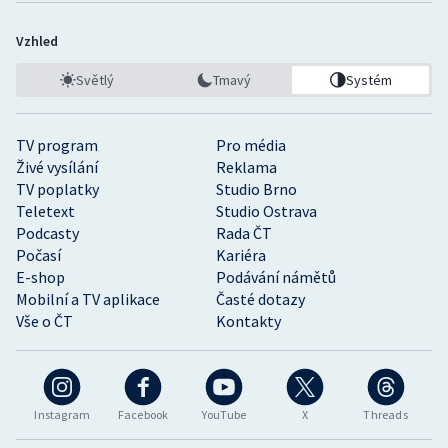
Vzhled
Světlý
Tmavý
Systém
TV program
Pro média
Živé vysílání
Reklama
TV poplatky
Studio Brno
Teletext
Studio Ostrava
Podcasty
Rada ČT
Počasí
Kariéra
E-shop
Podávání námětů
Mobilní a TV aplikace
Časté dotazy
Vše o ČT
Kontakty
Instagram
Facebook
YouTube
X
Threads