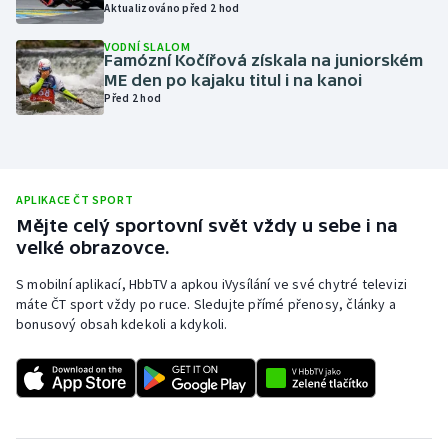
Aktualizováno před 2 hod
Olympijské hry
VODNÍ SLALOM
Famózní Kočířová získala na juniorském
Parasport
ME den po kajaku titul i na kanoi
Před 2 hod
Plavání
Plážový volejbal
APLIKACE ČT SPORT
Ragby
Mějte celý sportovní svět vždy u sebe i na
velké obrazovce.
Rychlobruslení
S mobilní aplikací, HbbTV a apkou iVysílání ve své chytré televizi
máte ČT sport vždy po ruce. Sledujte přímé přenosy, články a
Rychlostní kanoistika
bonusový obsah kdekoli a kdykoli.
Short track
Sportovní střelba