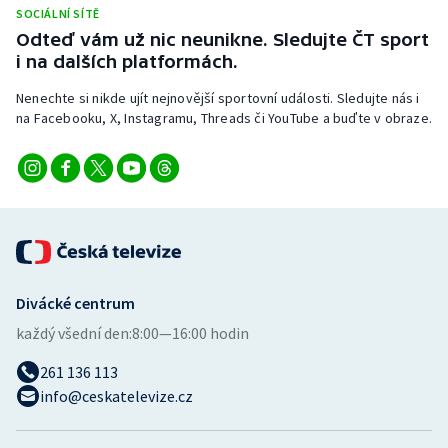
Stolní tenis
SOCIÁLNÍ SÍTĚ
Odteď vám už nic neunikne. Sledujte ČT sport
i na dalších platformách.
Triatlon
Nenechte si nikde ujít nejnovější sportovní události. Sledujte nás i
Veslování
na Facebooku, X, Instagramu, Threads či YouTube a buďte v obraze.
Vodní slalom
Volejbal
Ostatní
Divácké centrum
každý všední den:
8:00—16:00 hodin
261 136 113
info@ceskatelevize.cz