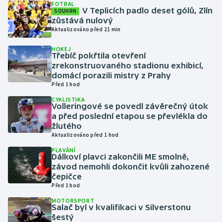
FOTBAL
V Teplicích padlo deset gólů, Zlín
SOUHRN
zůstává nulový
Gymnastika
Aktualizováno před 21 min
Házená
HOKEJ
Třebíč pokřtila otevření
zrekonstruovaného stadionu exhibicí,
Jezdectví
domácí porazili mistry z Prahy
Před 1 hod
Judo
CYKLISTIKA
Volleringové se povedl závěrečný útok
a před poslední etapou se převlékla do
Krasobruslení
žlutého
Aktualizováno před 1 hod
Lezení
PLAVÁNÍ
Dálkoví plavci zakončili ME smolně,
Lyže a snowboard
závod nemohli dokončit kvůli zahozené
čepičce
Před 1 hod
Moderní pětiboj
MOTORSPORT
Salač byl v kvalifikaci v Silverstonu
Motorsport
šestý