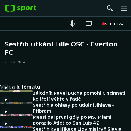
POPULÁRNÍ
SLEDOVAT
Fotbal
Sestřih utkání Lille OSC - Everton
FC
Hokej
23. 10. 2014
Tenis
Atletika
Videa k tématu
Cyklistika
Záložník Pavel Bucha pomohl Cincinnati
ke třetí výhře v řadě
Sestřih a ohlasy po utkání Jihlava –
DALŠÍ SPORTY
Příbram
Messi dal první góly po MS, Miami
Americký fotbal
NEPŘEHLÉDNĚTE
porazilo Atlético San Luis 4:2
Sestřih kvalifikace Ligy mistryň Slavia