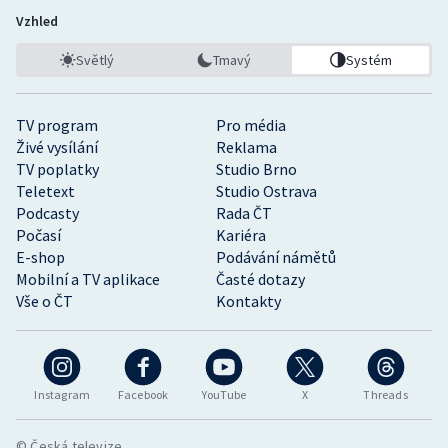
Vzhled
Světlý
Tmavý
Systém
TV program
Pro média
Živé vysílání
Reklama
TV poplatky
Studio Brno
Teletext
Studio Ostrava
Podcasty
Rada ČT
Počasí
Kariéra
E-shop
Podávání námětů
Mobilní a TV aplikace
Časté dotazy
Vše o ČT
Kontakty
Instagram
Facebook
YouTube
X
Threads
© Česká televize