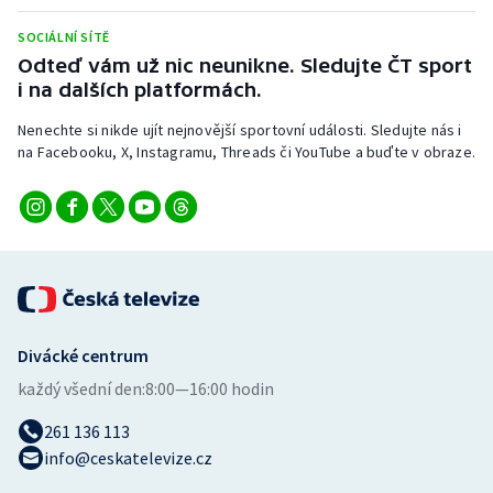
Stolní tenis
SOCIÁLNÍ SÍTĚ
Odteď vám už nic neunikne. Sledujte ČT sport
Triatlon
i na dalších platformách.
Veslování
Nenechte si nikde ujít nejnovější sportovní události. Sledujte nás i
na Facebooku, X, Instagramu, Threads či YouTube a buďte v obraze.
Vodní slalom
Volejbal
Ostatní
Divácké centrum
každý všední den:
8:00—16:00 hodin
261 136 113
info@ceskatelevize.cz