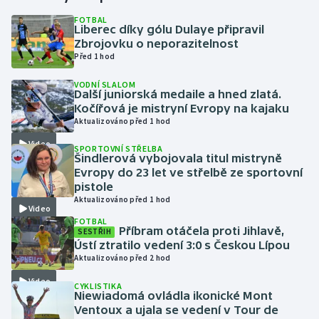
FOTBAL
Liberec díky gólu Dulaye připravil
Gymnastika
Zbrojovku o neporazitelnost
Před 1 hod
Házená
VODNÍ SLALOM
Další juniorská medaile a hned zlatá.
Jezdectví
Kočířová je mistryní Evropy na kajaku
Aktualizováno před 1 hod
Judo
Video
SPORTOVNÍ STŘELBA
Šindlerová vybojovala titul mistryně
Krasobruslení
Evropy do 23 let ve střelbě ze sportovní
pistole
Aktualizováno před 1 hod
Lezení
Video
FOTBAL
Příbram otáčela proti Jihlavě,
SESTŘIH
Lyže a snowboard
Ústí ztratilo vedení 3:0 s Českou Lípou
Aktualizováno před 2 hod
Moderní pětiboj
Video
CYKLISTIKA
Niewiadomá ovládla ikonické Mont
Motorsport
Ventoux a ujala se vedení v Tour de