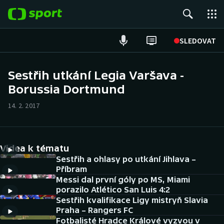
POPULÁRNÍ
SLEDOVAT
Fotbal
Sestřih utkání Legia Varšava -
Borussia Dortmund
Hokej
14. 2. 2017
Tenis
Atletika
Videa k tématu
Cyklistika
Sestřih a ohlasy po utkání Jihlava –
Příbram
Messi dal první góly po MS, Miami
DALŠÍ SPORTY
porazilo Atlético San Luis 4:2
Sestřih kvalifikace Ligy mistryň Slavia
Americký fotbal
NEPŘEHLÉDNĚTE
Praha – Rangers FC
Fotbalisté Hradce Králové vyzvou v