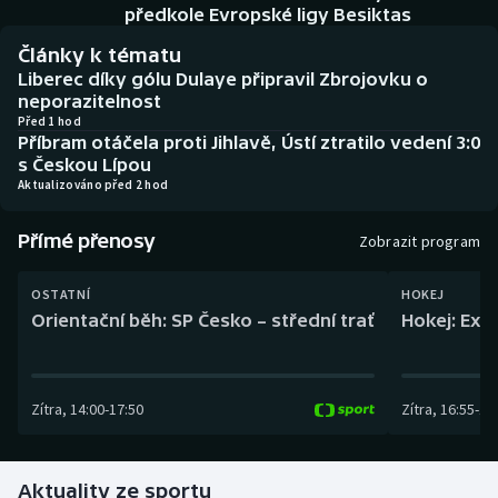
Baseball a softbal
Soutěže
předkole Evropské ligy Besiktas
Články k tématu
Basketbal
Historické návraty
Liberec díky gólu Dulaye připravil Zbrojovku o
neporazitelnost
Biatlon
Aplikace ČT sport
Před 1 hod
Příbram otáčela proti Jihlavě, Ústí ztratilo vedení 3:0
s Českou Lípou
Boby a skeleton
AZ kvíz
Aktualizováno před 2 hod
Box
Přímé přenosy
Zobrazit program
Curling
OSTATNÍ
HOKEJ
Orientační běh: SP Česko – střední trať
Hokej: Exh
Dostihy
Florbal
Zítra
,
14:00
-
17:50
Zítra
,
16:55
-
19
Futsal
Aktuality ze sportu
Golf