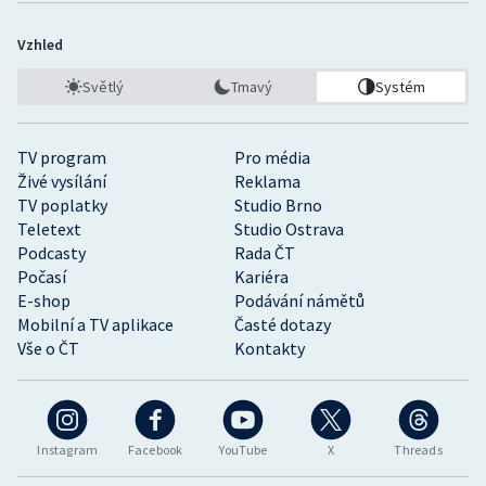
Vzhled
Světlý
Tmavý
Systém
TV program
Pro média
Živé vysílání
Reklama
TV poplatky
Studio Brno
Teletext
Studio Ostrava
Podcasty
Rada ČT
Počasí
Kariéra
E-shop
Podávání námětů
Mobilní a TV aplikace
Časté dotazy
Vše o ČT
Kontakty
Instagram
Facebook
YouTube
X
Threads