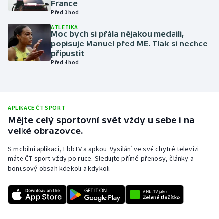
France
Před 3 hod
Olympijské hry
ATLETIKA
Moc bych si přála nějakou medaili,
Parasport
popisuje Manuel před ME. Tlak si nechce
připustit
Plavání
Před 4 hod
Plážový volejbal
Ragby
APLIKACE ČT SPORT
Mějte celý sportovní svět vždy u sebe i na
velké obrazovce.
Rychlobruslení
S mobilní aplikací, HbbTV a apkou iVysílání ve své chytré televizi
Rychlostní kanoistika
máte ČT sport vždy po ruce. Sledujte přímé přenosy, články a
bonusový obsah kdekoli a kdykoli.
Short track
Sportovní střelba