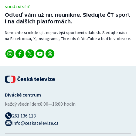
Stolní tenis
SOCIÁLNÍ SÍTĚ
Odteď vám už nic neunikne. Sledujte ČT sport
Triatlon
i na dalších platformách.
Nenechte si nikde ujít nejnovější sportovní události. Sledujte nás i
Veslování
na Facebooku, X, Instagramu, Threads či YouTube a buďte v obraze.
Vodní slalom
Volejbal
Ostatní
Divácké centrum
každý všední den:
8:00—16:00 hodin
261 136 113
info@ceskatelevize.cz