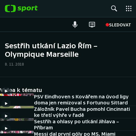
POPULÁRNÍ
SLEDOVAT
Fotbal
Sestřih utkání Lazio Řím –
Olympique Marseille
Hokej
8. 11. 2018
Tenis
Atletika
Videa k tématu
Cyklistika
PSV Eindhoven s Kovářem na úvod ligy
doma jen remizoval s Fortunou Sittard
Záložník Pavel Bucha pomohl Cincinnati
DALŠÍ SPORTY
ke třetí výhře v řadě
Sestřih a ohlasy po utkání Jihlava –
Americký fotbal
NEPŘEHLÉDNĚTE
Příbram
Messi dal první góly po MS, Miami