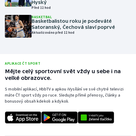
Hyský
Před 12 hod
Olympijské hry
BASKETBAL
Basketbalistou roku je podeváté
Parasport
Satoranský, Čechová slaví poprvé
Aktualizováno před 12 hod
Plavání
Plážový volejbal
APLIKACE ČT SPORT
Ragby
Mějte celý sportovní svět vždy u sebe i na
velké obrazovce.
Rychlobruslení
S mobilní aplikací, HbbTV a apkou iVysílání ve své chytré televizi
máte ČT sport vždy po ruce. Sledujte přímé přenosy, články a
Rychlostní kanoistika
bonusový obsah kdekoli a kdykoli.
Short track
Sportovní střelba