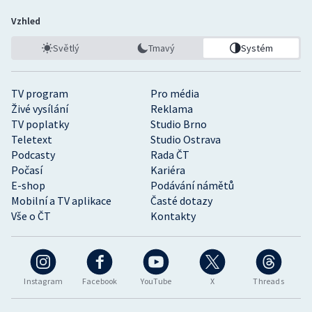
Vzhled
Světlý
Tmavý
Systém
TV program
Pro média
Živé vysílání
Reklama
TV poplatky
Studio Brno
Teletext
Studio Ostrava
Podcasty
Rada ČT
Počasí
Kariéra
E-shop
Podávání námětů
Mobilní a TV aplikace
Časté dotazy
Vše o ČT
Kontakty
Instagram
Facebook
YouTube
X
Threads