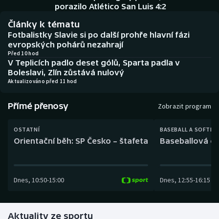
Baseball a softbal
Soutěže
porazilo Atlético San Luis 4:2
Články k tématu
Basketbal
Historické návraty
Fotbalistky Slavie si po další prohře hlavní fázi
evropských pohárů nezahrají
Biatlon
Aplikace ČT sport
Před 10 hod
V Teplicích padlo deset gólů, Sparta padla v
Boleslavi, Zlín zůstává nulový
Boby a skeleton
AZ kvíz
Aktualizováno před 11 hod
Box
Přímé přenosy
Zobrazit program
Curling
OSTATNÍ
BASEBALL A SOFTBA
Orientační běh: SP Česko – štafeta
Baseballová ex
Dostihy
Florbal
Dnes
,
10:50
-
15:00
Dnes
,
12:55
-
16:15
Futsal
Aktuality ze sportu
Golf