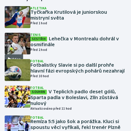
ATLETIKA
Tyčkařka Krutilová je juniorskou
Gymnastika
mistryní světa
Před 1 hod
Házená
TENIS
Lehečka v Montrealu dohrál v
SESTŘIH
Jezdectví
osmifinále
Před 2 hod
Judo
Video
FOTBAL
Fotbalistky Slavie si po další prohře
Krasobruslení
hlavní fázi evropských pohárů nezahrají
Před 10 hod
Lezení
FOTBAL
V Teplicích padlo deset gólů,
SOUHRN
Lyže a snowboard
Sparta padla v Boleslavi, Zlín zůstává
nulový
Aktualizováno před 11 hod
Moderní pětiboj
FOTBAL
Remíza 5:5 jako šok a porážka. Kluci si
Motorsport
spoustu věcí vyříkali, řekl trenér Plzně