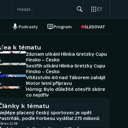
ČT
Podcasty
Program
SLEDOVAT
NEPŘEHLÉDNĚTE
Soutěže
idea k tématu
Záznam utkání Hlinka Gretzky Cupu
Historické návraty
Finsko – Česko
Sestřih utkání Hlinka Gretzky Cupu
Aplikace ČT sport
Finsko – Česko
Vítězstvím 4:0 nad Táborem zahájil
AZ kvíz
Motor letní přípravu
Hörnig: Bylo důležité otevřít skóre
co nejdřív
Články k tématu
Nejlépe placený český sportovec je opět
Pastrňák, podle Forbesu vydělal 275 milionů
čera v 11:56