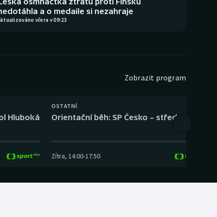
Česká osmnáctka ztrátu proti Finsku
nedotáhla a o medaile si nezahraje
ktualizováno včera v 09:23
Zobrazit program
OSTATNÍ
H
kol Hluboká
Orientační běh: SP Česko – střední trať
H
Zítra
,
14:00
-
17:50
Z