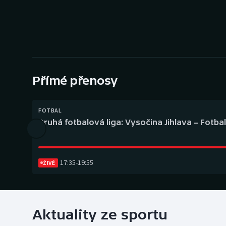
Curling
Dostihy
Florbal
Futsal
Přímé přenosy
Golf
FOTBAL
Druhá fotbalová liga: Vysočina Jihlava – Fotba
Gymnastika
17:35
-
19:55
ŽIVĚ
Aktuality ze sportu