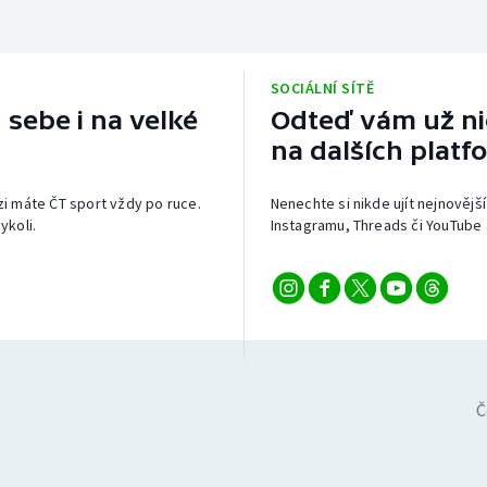
SOCIÁLNÍ SÍTĚ
 sebe i na velké
Odteď vám už nic
na dalších platf
izi máte ČT sport vždy po ruce.
Nenechte si nikde ujít nejnovější
ykoli.
Instagramu, Threads či YouTube 
Č