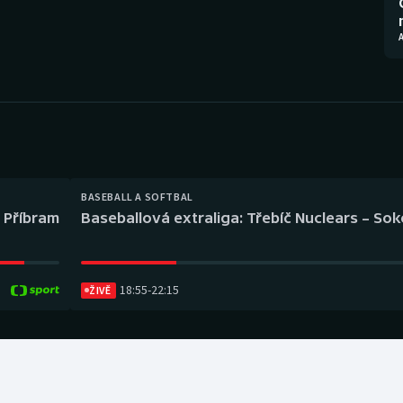
Moderní pětiboj
Triatlon
A
Motorsport
Veslování
Olympijské hry
Vodní slalom
Parasport
Volejbal
Plavání
Ostatní
BASEBALL A SOFTBAL
l Příbram
Baseballová extraliga: Třebíč Nuclears – So
Plážový volejbal
18:55
-
22:15
ŽIVĚ