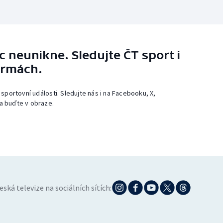
 neunikne. Sledujte ČT sport i
ormách.
 sportovní události. Sledujte nás i na Facebooku, X,
a buďte v obraze.
eská televize na sociálních sítích: