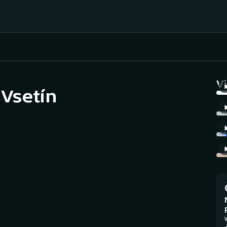
Házená
Ragby
V
 Vsetín
Jezdectví
Rychlobruslení
Rychlostní
Judo
kanoistika
Krasobruslení
Short track
Lezení
Sportovní střelba
Lyže a snowboard
Stolní tenis
V