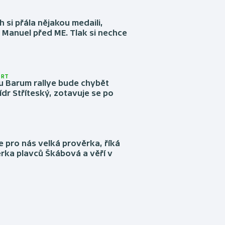
 si přála nějakou medaili,
 Manuel před ME. Tlak si nechce
ORT
u Barum rallye bude chybět
ídr Stříteský, zotavuje se po
e pro nás velká prověrka, říká
rka plavců Škábová a věří v