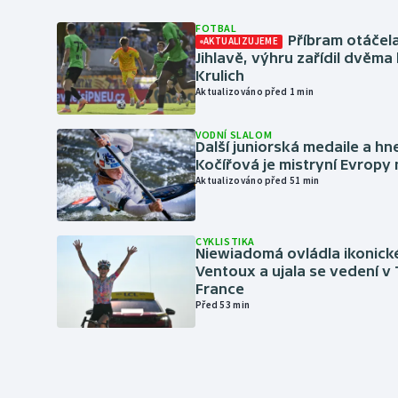
FOTBAL
Příbram otáčela
AKTUALIZUJEME
Jihlavě, výhru zařídil dvěma
Krulich
Aktualizováno před 1 min
VODNÍ SLALOM
Další juniorská medaile a hn
Kočířová je mistryní Evropy
Aktualizováno před 51 min
CYKLISTIKA
Niewiadomá ovládla ikonick
Ventoux a ujala se vedení v
France
Před 53 min