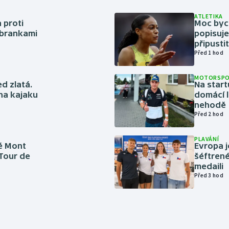
ATLETIKA
 proti
Moc bych
 brankami
popisuje
připustit
Před 1 hod
MOTORSP
ed zlatá.
Na start
 na kajaku
domácí l
nehodě
Před 2 hod
PLAVÁNÍ
é Mont
Evropa j
 Tour de
šéftrené
medaili
Před 3 hod