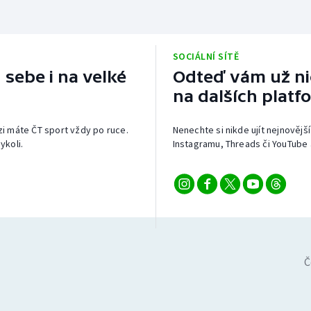
SOCIÁLNÍ SÍTĚ
 sebe i na velké
Odteď vám už nic
na dalších platf
izi máte ČT sport vždy po ruce.
Nenechte si nikde ujít nejnovější
ykoli.
Instagramu, Threads či YouTube 
Č