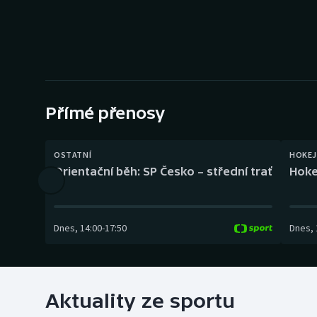
Curling
Dostihy
Florbal
Futsal
Přímé přenosy
Golf
OSTATNÍ
HOKEJ
Orientační běh: SP Česko – střední trať
Hoke
Gymnastika
Dnes
,
14:00
-
17:50
Dnes
,
Aktuality ze sportu