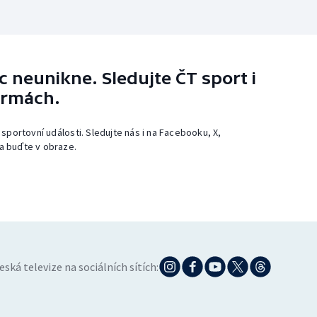
 neunikne. Sledujte ČT sport i
ormách.
 sportovní události. Sledujte nás i na Facebooku, X,
a buďte v obraze.
eská televize na sociálních sítích: