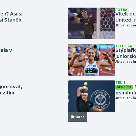
FOTBAL
en? Asi si
Vítek de
 si Staněk
United, 
Aktualizován
ATLETIKA
jela v
Stýplařk
juniors
Aktualizován
TENIS
gnorovat,
SESTŘIH
ezitím
osmifiná
Aktualizován
Video