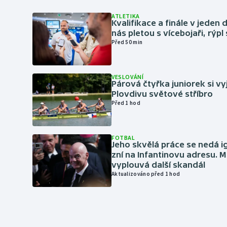
ATLETIKA
Kvalifikace a finále v jeden d
nás pletou s vícebojaři, rýpl
Před 50 min
VESLOVÁNÍ
Párová čtyřka juniorek si vy
Plovdivu světové stříbro
Před 1 hod
FOTBAL
Jeho skvělá práce se nedá i
zní na Infantinovu adresu. M
vyplouvá další skandál
Aktualizováno před 1 hod