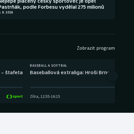
Nejlépe placený český sportovec je opět
Pastrňák, podle Forbesu vydělal 275 milionů
. 8. 2026
Zobrazit program
BASEBALL A SOFTBAL
 – štafeta
Baseballová extraliga: Hroši Brno – Eagles
Zítra
,
12:55
-
16:15