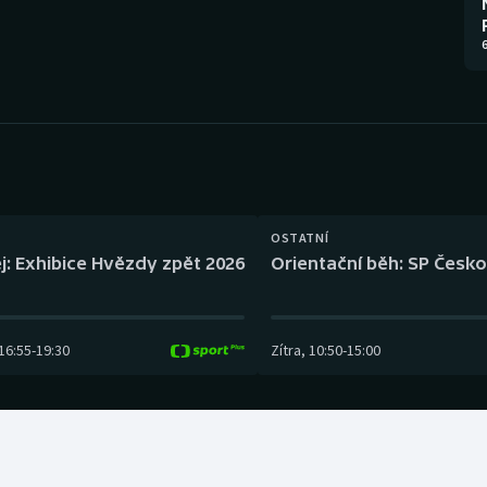
Moderní pětiboj
Triatlon
6
Motorsport
Veslování
Olympijské hry
Vodní slalom
Parasport
Volejbal
Plavání
Ostatní
OSTATNÍ
j: Exhibice Hvězdy zpět 2026
Orientační běh: SP Česko
Plážový volejbal
16:55
-
19:30
Zítra
,
10:50
-
15:00