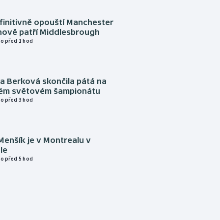
finitivně opouští Manchester
nově patří Middlesbrough
o před 1 hod
a Berková skončila pátá na
kém světovém šampionátu
o před 3 hod
Menšík je v Montrealu v
le
o před 5 hod