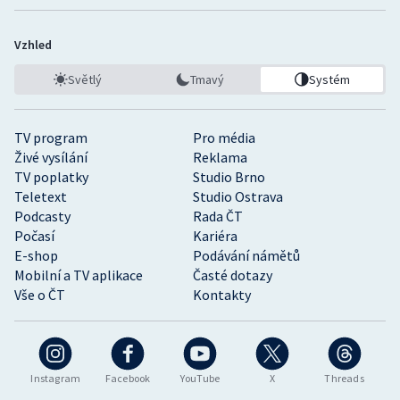
Vzhled
Světlý
Tmavý
Systém
TV program
Pro média
Živé vysílání
Reklama
TV poplatky
Studio Brno
Teletext
Studio Ostrava
Podcasty
Rada ČT
Počasí
Kariéra
E-shop
Podávání námětů
Mobilní a TV aplikace
Časté dotazy
Vše o ČT
Kontakty
Instagram
Facebook
YouTube
X
Threads