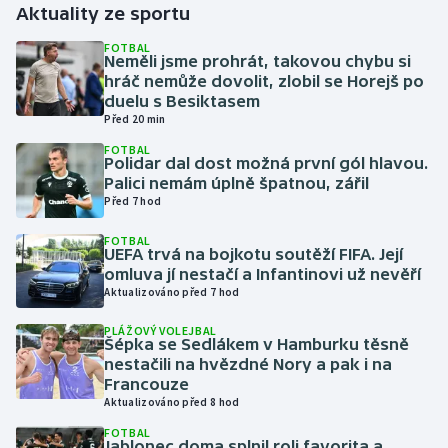
Aktuality ze sportu
Gymnastika
FOTBAL
Neměli jsme prohrát, takovou chybu si
hráč nemůže dovolit, zlobil se Horejš po
Házená
duelu s Besiktasem
Před 20 min
Jezdectví
FOTBAL
Polidar dal dost možná první gól hlavou.
Palici nemám úplně špatnou, zářil
Judo
Před 7 hod
Krasobruslení
FOTBAL
UEFA trvá na bojkotu soutěží FIFA. Její
omluva jí nestačí a Infantinovi už nevěří
Lezení
Aktualizováno před 7 hod
PLÁŽOVÝ VOLEJBAL
Lyže a snowboard
Šépka se Sedlákem v Hamburku těsně
nestačili na hvězdné Nory a pak i na
Moderní pětiboj
Francouze
Aktualizováno před 8 hod
Motorsport
FOTBAL
Jablonec doma splnil roli favorita a