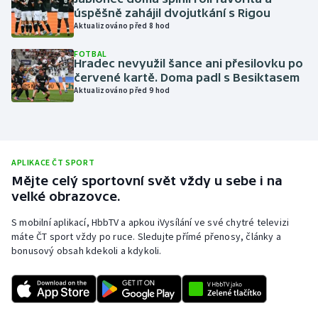
úspěšně zahájil dvojutkání s Rigou
Olympijské hry
Aktualizováno před 8 hod
Parasport
FOTBAL
Hradec nevyužil šance ani přesilovku po
červené kartě. Doma padl s Besiktasem
Plavání
Aktualizováno před 9 hod
Plážový volejbal
Ragby
APLIKACE ČT SPORT
Mějte celý sportovní svět vždy u sebe i na
Rychlobruslení
velké obrazovce.
S mobilní aplikací, HbbTV a apkou iVysílání ve své chytré televizi
Rychlostní kanoistika
máte ČT sport vždy po ruce. Sledujte přímé přenosy, články a
bonusový obsah kdekoli a kdykoli.
Short track
Sportovní střelba