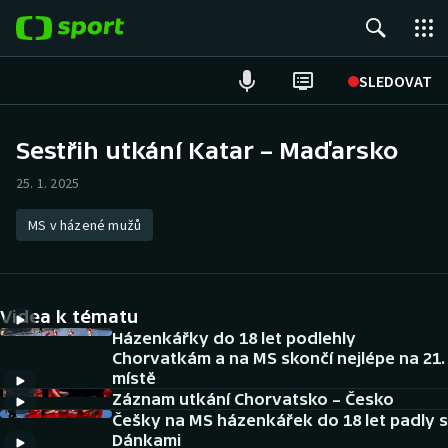
POPULÁRNÍ
SLEDOVAT
Fotbal
Sestřih utkání Katar – Maďarsko
Hokej
25. 1. 2025
Tenis
MS v házené mužů
Atletika
Videa k tématu
Cyklistika
Házenkářky do 18 let podlehly
Chorvatkám a na MS skončí nejlépe na 21.
DALŠÍ SPORTY
místě
Záznam utkání Chorvatsko – Česko
Americký fotbal
NEPŘEHLÉDNĚTE
Češky na MS házenkářek do 18 let padly s
Dánkami