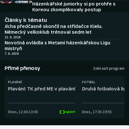
Baseball a softbal
Soutěže
Házenkářské juniorky si po prohře s
Koreou zkomplikovaly postup
Basketbal
Historické návraty
Články k tématu
Jícha předčasně skončil na střídačce Kielu.
Biatlon
Aplikace ČT sport
Německý velkoklub trénoval sedm let
22. 6. 2026
Novotná ovládla s Metami házenkářskou Ligu
Boby a skeleton
AZ kvíz
mistryň
7. 6. 2026
Box
Přímé přenosy
Zobrazit program
Curling
PLAVÁNÍ
FOTBAL
Dostihy
Plavání: TK před ME v plavání
Druhá fotbalová liga
Florbal
Dnes
,
12:30
-
13:00
Dnes
,
17:35
-
19:55
Futsal
Golf