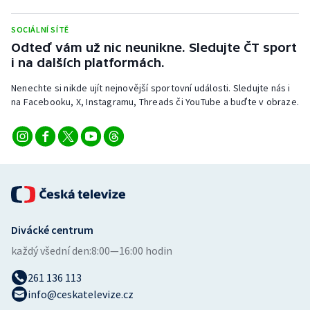
Stolní tenis
SOCIÁLNÍ SÍTĚ
Triatlon
Odteď vám už nic neunikne. Sledujte ČT sport
i na dalších platformách.
Veslování
Nenechte si nikde ujít nejnovější sportovní události. Sledujte nás i
na Facebooku, X, Instagramu, Threads či YouTube a buďte v obraze.
Vodní slalom
Volejbal
Ostatní
Divácké centrum
každý všední den:
8:00—16:00 hodin
261 136 113
info@ceskatelevize.cz