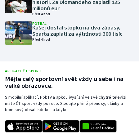
historii. Za Diomandeho zaplatil 125
milionů eur
Olympijské hry
Před 4 hod
Parasport
FOTBAL
Kušej dostal stopku na dva zápasy,
Sparta zaplatí za výtržnosti 300 tisíc
Plavání
Před 4 hod
Plážový volejbal
Ragby
APLIKACE ČT SPORT
Mějte celý sportovní svět vždy u sebe i na
Rychlobruslení
velké obrazovce.
S mobilní aplikací, HbbTV a apkou iVysílání ve své chytré televizi
Rychlostní kanoistika
máte ČT sport vždy po ruce. Sledujte přímé přenosy, články a
bonusový obsah kdekoli a kdykoli.
Short track
Sportovní střelba