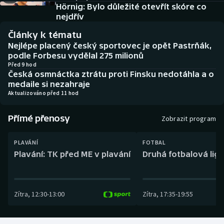
Baseball a softbal
Soutěže
Hörnig: Bylo důležité otevřít skóre co
nejdřív
Basketbal
Historické návraty
Články k tématu
Nejlépe placený český sportovec je opět Pastrňák,
Biatlon
Aplikace ČT sport
podle Forbesu vydělal 275 milionů
Před 9 hod
Česká osmnáctka ztrátu proti Finsku nedotáhla a o
Boby a skeleton
AZ kvíz
medaile si nezahraje
Aktualizováno před 11 hod
Box
Přímé přenosy
Zobrazit program
Curling
PLAVÁNÍ
FOTBAL
Dostihy
Plavání: TK před ME v plavání
Druhá fotbalová liga
Florbal
Zítra
,
12:30
-
13:00
Zítra
,
17:35
-
19:55
Futsal
Golf