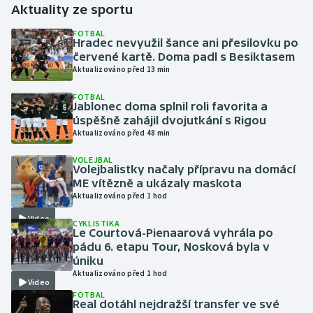
Aktuality ze sportu
Gymnastika
FOTBAL
Hradec nevyužil šance ani přesilovku po
červené kartě. Doma padl s Besiktasem
Házená
Aktualizováno před 13 min
FOTBAL
Jezdectví
Jablonec doma splnil roli favorita a
úspěšně zahájil dvojutkání s Rigou
Judo
Aktualizováno před 48 min
VOLEJBAL
Krasobruslení
Volejbalistky načaly přípravu na domácí
ME vítězně a ukázaly maskota
Aktualizováno před 1 hod
Lezení
Video
CYKLISTIKA
Lyže a snowboard
Le Courtová-Pienaarová vyhrála po
pádu 6. etapu Tour, Nosková byla v
úniku
Moderní pětiboj
Aktualizováno před 1 hod
Video
FOTBAL
Motorsport
Real dotáhl nejdražší transfer ve své