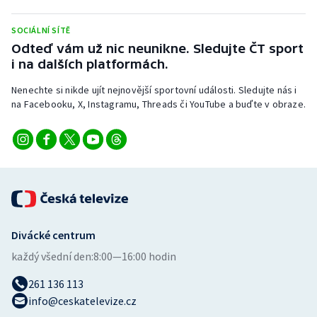
Stolní tenis
SOCIÁLNÍ SÍTĚ
Triatlon
Odteď vám už nic neunikne. Sledujte ČT sport
i na dalších platformách.
Veslování
Nenechte si nikde ujít nejnovější sportovní události. Sledujte nás i
na Facebooku, X, Instagramu, Threads či YouTube a buďte v obraze.
Vodní slalom
Volejbal
Ostatní
Divácké centrum
každý všední den:
8:00—16:00 hodin
261 136 113
info@ceskatelevize.cz