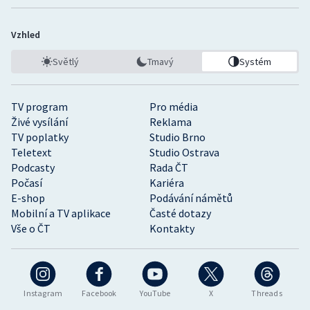
Vzhled
Světlý
Tmavý
Systém
TV program
Pro média
Živé vysílání
Reklama
TV poplatky
Studio Brno
Teletext
Studio Ostrava
Podcasty
Rada ČT
Počasí
Kariéra
E-shop
Podávání námětů
Mobilní a TV aplikace
Časté dotazy
Vše o ČT
Kontakty
Instagram
Facebook
YouTube
X
Threads