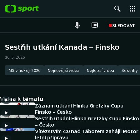
POPULÁRNÍ
SLEDOVAT
Fotbal
Sestřih utkání Kanada – Finsko
Hokej
30. 5. 2026
Tenis
MS v hokeji 2026
Nejnovější videa
Nejlepší videa
Sestřihy
Atletika
Videa k tématu
Cyklistika
Záznam utkání Hlinka Gretzky Cupu
Finsko – Česko
DALŠÍ SPORTY
Sestřih utkání Hlinka Gretzky Cupu Finsko
– Česko
Americký fotbal
NEPŘEHLÉDNĚTE
Vítězstvím 4:0 nad Táborem zahájil Motor
letní přípravu