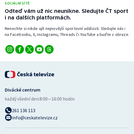
SOCIÁLNÍ SÍTĚ
Stolní tenis
Odteď vám už nic neunikne. Sledujte ČT sport
i na dalších platformách.
Triatlon
Nenechte si nikde ujít nejnovější sportovní události. Sledujte nás i
Veslování
na Facebooku, X, Instagramu, Threads či YouTube a buďte v obraze.
Vodní slalom
Volejbal
Ostatní
Divácké centrum
každý všední den:
8:00—16:00 hodin
261 136 113
info@ceskatelevize.cz