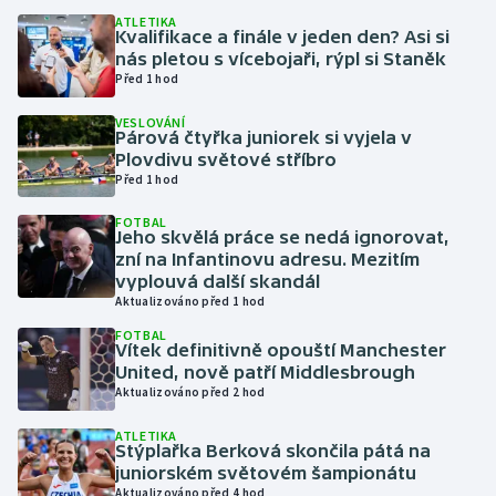
ATLETIKA
Kvalifikace a finále v jeden den? Asi si
Gymnastika
nás pletou s vícebojaři, rýpl si Staněk
Před 1 hod
Házená
VESLOVÁNÍ
Párová čtyřka juniorek si vyjela v
Jezdectví
Plovdivu světové stříbro
Před 1 hod
Judo
FOTBAL
Jeho skvělá práce se nedá ignorovat,
zní na Infantinovu adresu. Mezitím
Krasobruslení
vyplouvá další skandál
Aktualizováno před 1 hod
Lezení
FOTBAL
Vítek definitivně opouští Manchester
Lyže a snowboard
United, nově patří Middlesbrough
Aktualizováno před 2 hod
Moderní pětiboj
ATLETIKA
Stýplařka Berková skončila pátá na
juniorském světovém šampionátu
Motorsport
Aktualizováno před 4 hod