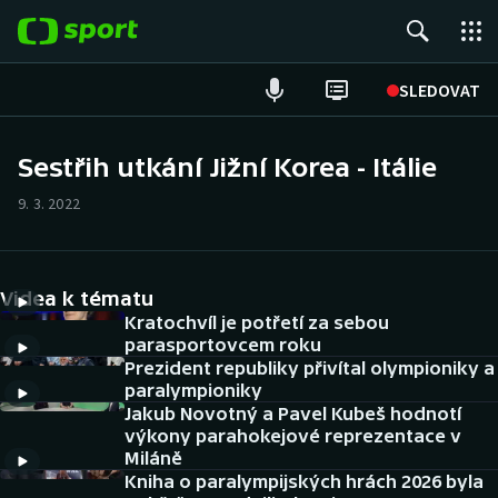
POPULÁRNÍ
SLEDOVAT
Fotbal
Sestřih utkání Jižní Korea - Itálie
Hokej
9. 3. 2022
Tenis
Videa k tématu
Atletika
Kratochvíl je potřetí za sebou
parasportovcem roku
Cyklistika
Prezident republiky přivítal olympioniky a
paralympioniky
DALŠÍ SPORTY
Jakub Novotný a Pavel Kubeš hodnotí
výkony parahokejové reprezentace v
Miláně
Americký fotbal
NEPŘEHLÉDNĚTE
Kniha o paralympijských hrách 2026 byla