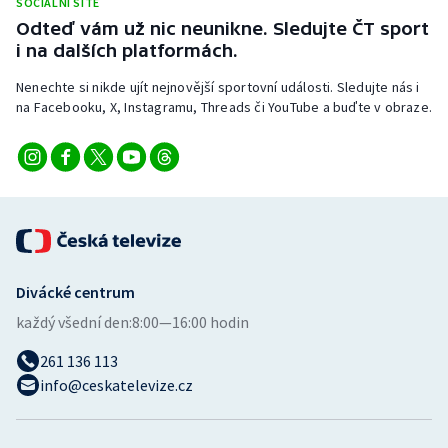
SOCIÁLNÍ SÍTĚ
Stolní tenis
Odteď vám už nic neunikne. Sledujte ČT sport
i na dalších platformách.
Triatlon
Nenechte si nikde ujít nejnovější sportovní události. Sledujte nás i
na Facebooku, X, Instagramu, Threads či YouTube a buďte v obraze.
Veslování
Vodní slalom
Volejbal
Ostatní
Divácké centrum
každý všední den:
8:00—16:00 hodin
261 136 113
info@ceskatelevize.cz