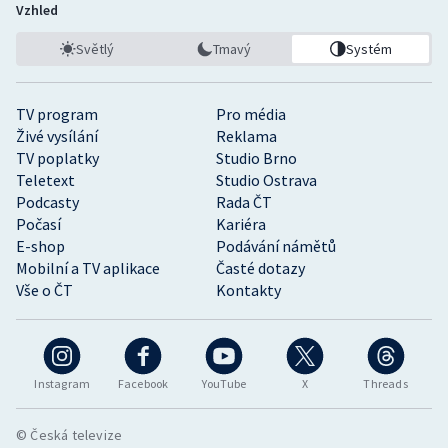
Vzhled
Světlý
Tmavý
Systém
TV program
Pro média
Živé vysílání
Reklama
TV poplatky
Studio Brno
Teletext
Studio Ostrava
Podcasty
Rada ČT
Počasí
Kariéra
E-shop
Podávání námětů
Mobilní a TV aplikace
Časté dotazy
Vše o ČT
Kontakty
Instagram
Facebook
YouTube
X
Threads
© Česká televize