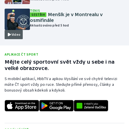
Olympijské hry
TENIS
Menšík je v Montrealu v
SESTŘIH
osmifinále
Parasport
Aktualizováno před 5 hod
Video
Plavání
Plážový volejbal
APLIKACE ČT SPORT
Mějte celý sportovní svět vždy u sebe i na
Ragby
velké obrazovce.
Rychlobruslení
S mobilní aplikací, HbbTV a apkou iVysílání ve své chytré televizi
máte ČT sport vždy po ruce. Sledujte přímé přenosy, články a
bonusový obsah kdekoli a kdykoli.
Rychlostní kanoistika
Short track
Sportovní střelba