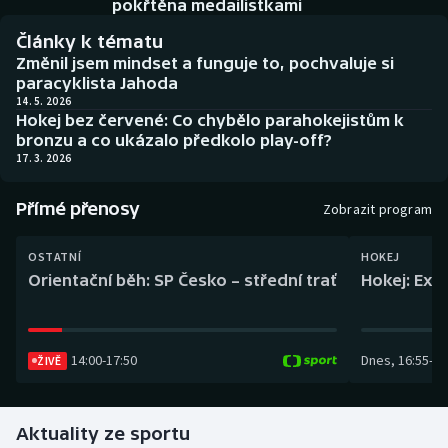
pokřtěna medailistkami
Baseball a softbal
Soutěže
Články k tématu
Basketbal
Historické návraty
Změnil jsem mindset a funguje to, pochvaluje si
paracyklista Jahoda
14. 5. 2026
Biatlon
Aplikace ČT sport
Hokej bez červené: Co chybělo parahokejistům k
bronzu a co ukázalo předkolo play-off?
Boby a skeleton
AZ kvíz
17. 3. 2026
Box
Přímé přenosy
Zobrazit program
Curling
OSTATNÍ
HOKEJ
Orientační běh: SP Česko – střední trať
Hokej: Exh
Dostihy
Florbal
14:00
-
17:50
Dnes
,
16:55
-
19
ŽIVĚ
Futsal
Aktuality ze sportu
Golf