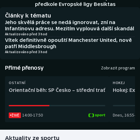
Baseball a softbal
Soutěže
předkole Evropské ligy Besiktas
Články k tématu
Basketbal
Historické návraty
Jeho skvělá práce se nedá ignorovat, zní na
Infantinovu adresu. Mezitím vyplouvá další skandál
Biatlon
Aplikace ČT sport
Aktualizováno před 3 hod
Vítek definitivně opouští Manchester United, nově
patří Middlesbrough
Boby a skeleton
AZ kvíz
Aktualizováno před 3 hod
Box
Přímé přenosy
Zobrazit program
Curling
OSTATNÍ
HOKEJ
Orientační běh: SP Česko – střední trať
Hokej: Exh
Dostihy
Florbal
14:00
-
17:50
Dnes
,
16:55
-
19
ŽIVĚ
Futsal
Aktuality ze sportu
Golf