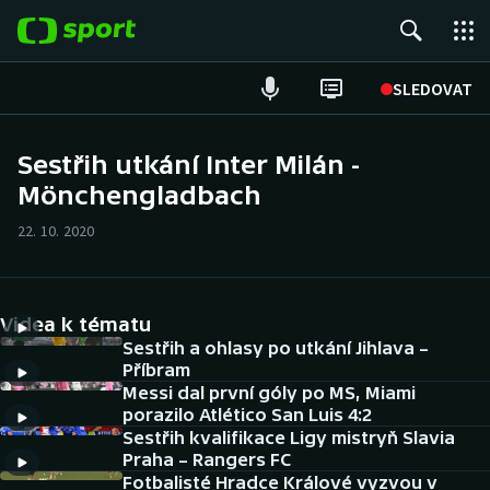
POPULÁRNÍ
SLEDOVAT
Fotbal
Sestřih utkání Inter Milán -
Mönchengladbach
Hokej
22. 10. 2020
Tenis
Atletika
Videa k tématu
Cyklistika
Sestřih a ohlasy po utkání Jihlava –
Příbram
Messi dal první góly po MS, Miami
DALŠÍ SPORTY
porazilo Atlético San Luis 4:2
Sestřih kvalifikace Ligy mistryň Slavia
Americký fotbal
NEPŘEHLÉDNĚTE
Praha – Rangers FC
Fotbalisté Hradce Králové vyzvou v