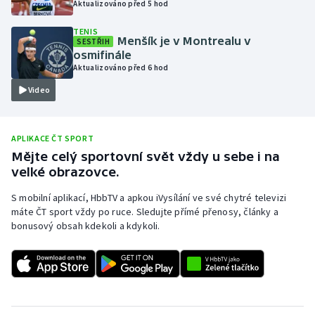
Aktualizováno před 5 hod
Olympijské hry
TENIS
Menšík je v Montrealu v
SESTŘIH
Parasport
osmifinále
Aktualizováno před 6 hod
Plavání
Video
Plážový volejbal
APLIKACE ČT SPORT
Ragby
Mějte celý sportovní svět vždy u sebe i na
velké obrazovce.
Rychlobruslení
S mobilní aplikací, HbbTV a apkou iVysílání ve své chytré televizi
máte ČT sport vždy po ruce. Sledujte přímé přenosy, články a
Rychlostní kanoistika
bonusový obsah kdekoli a kdykoli.
Short track
Sportovní střelba