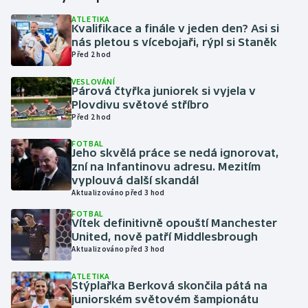
ATLETIKA
Kvalifikace a finále v jeden den? Asi si
Gymnastika
nás pletou s vícebojaři, rýpl si Staněk
Před 2 hod
Házená
VESLOVÁNÍ
Párová čtyřka juniorek si vyjela v
Jezdectví
Plovdivu světové stříbro
Před 2 hod
Judo
FOTBAL
Jeho skvělá práce se nedá ignorovat,
Krasobruslení
zní na Infantinovu adresu. Mezitím
vyplouvá další skandál
Aktualizováno před 3 hod
Lezení
FOTBAL
Vítek definitivně opouští Manchester
Lyže a snowboard
United, nově patří Middlesbrough
Aktualizováno před 3 hod
Moderní pětiboj
ATLETIKA
Stýplařka Berková skončila pátá na
Motorsport
juniorském světovém šampionátu