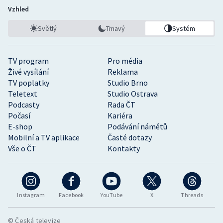
Vzhled
Světlý
Tmavý
Systém
TV program
Pro média
Živé vysílání
Reklama
TV poplatky
Studio Brno
Teletext
Studio Ostrava
Podcasty
Rada ČT
Počasí
Kariéra
E-shop
Podávání námětů
Mobilní a TV aplikace
Časté dotazy
Vše o ČT
Kontakty
Instagram
Facebook
YouTube
X
Threads
© Česká televize