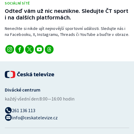
SOCIÁLNÍ SÍTĚ
Stolní tenis
Odteď vám už nic neunikne. Sledujte ČT sport
i na dalších platformách.
Triatlon
Nenechte si nikde ujít nejnovější sportovní události. Sledujte nás i
Veslování
na Facebooku, X, Instagramu, Threads či YouTube a buďte v obraze.
Vodní slalom
Volejbal
Ostatní
Divácké centrum
každý všední den:
8:00—16:00 hodin
261 136 113
info@ceskatelevize.cz