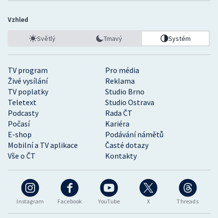
Vzhled
Světlý
Tmavý
Systém
TV program
Pro média
Živé vysílání
Reklama
TV poplatky
Studio Brno
Teletext
Studio Ostrava
Podcasty
Rada ČT
Počasí
Kariéra
E-shop
Podávání námětů
Mobilní a TV aplikace
Časté dotazy
Vše o ČT
Kontakty
Instagram
Facebook
YouTube
X
Threads