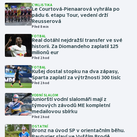
CYKLISTIKA
Le Courtová-Pienaarová vyhrála po
Gymnastika
pádu 6. etapu Tour, vedení drží
Reusserová
Před 8 min
Házená
FOTBAL
Real dotáhl nejdražší transfer ve své
Jezdectví
historii. Za Diomandeho zaplatil 125
milionů eur
Judo
Před 2 hod
FOTBAL
Kušej dostal stopku na dva zápasy,
Krasobruslení
Sparta zaplatí za výtržnosti 300 tisíc
Před 2 hod
Lezení
VODNÍ SLALOM
Juniorští vodní slalomáři mají z
Lyže a snowboard
týmových závodů ME kompletní
medailovou sbírku
Moderní pětiboj
Před 2 hod
OSTATNÍ
Bronz na úvod SP v orientačním běhu.
Motorsport
Rauturier slaví ve Vyšším Brodě