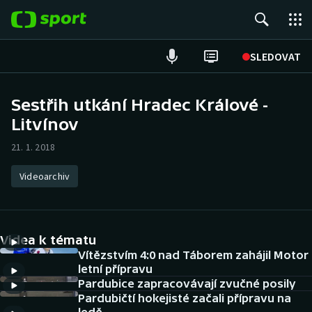
POPULÁRNÍ
SLEDOVAT
Fotbal
Sestřih utkání Hradec Králové -
Litvínov
Hokej
21. 1. 2018
Tenis
Videoarchiv
Atletika
Cyklistika
Videa k tématu
DALŠÍ SPORTY
Vítězstvím 4:0 nad Táborem zahájil Motor
letní přípravu
Pardubice zapracovávají zvučné posily
Americký fotbal
NEPŘEHLÉDNĚTE
Pardubičtí hokejisté začali přípravu na