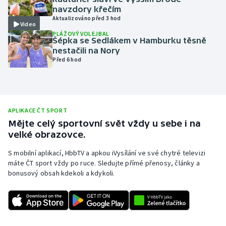
navzdory křečím
Olympijské hry
Aktualizováno před 3 hod
Video
PLÁŽOVÝ VOLEJBAL
Parasport
Šépka se Sedlákem v Hamburku těsně
nestačili na Nory
Před 6 hod
Plavání
Plážový volejbal
APLIKACE ČT SPORT
Ragby
Mějte celý sportovní svět vždy u sebe i na
velké obrazovce.
Rychlobruslení
S mobilní aplikací, HbbTV a apkou iVysílání ve své chytré televizi
Rychlostní kanoistika
máte ČT sport vždy po ruce. Sledujte přímé přenosy, články a
bonusový obsah kdekoli a kdykoli.
Short track
Sportovní střelba