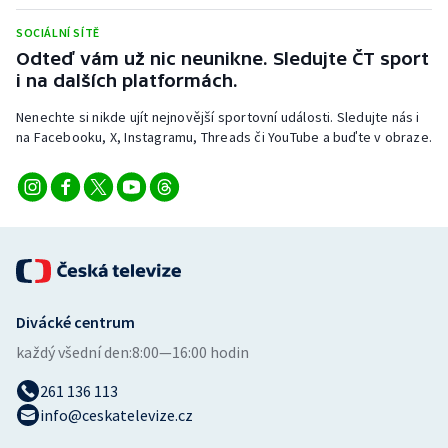
Stolní tenis
SOCIÁLNÍ SÍTĚ
Odteď vám už nic neunikne. Sledujte ČT sport
Triatlon
i na dalších platformách.
Veslování
Nenechte si nikde ujít nejnovější sportovní události. Sledujte nás i
na Facebooku, X, Instagramu, Threads či YouTube a buďte v obraze.
Vodní slalom
Volejbal
Ostatní
Divácké centrum
každý všední den:
8:00—16:00 hodin
261 136 113
info@ceskatelevize.cz