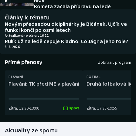
ledě
Baseball a softbal
Soutěže
Kometa začala přípravu na ledě
Články k tématu
Basketbal
Historické návraty
Novým předsedou diciplinárky je Bičánek. Ujčík ve
funkci končí po osmi letech
Biatlon
Aplikace ČT sport
Aktualizováno včera v 16:22
Rulík už na ledě cepuje Kladno. Co Jágr a jeho role?
3. 8. 2026
Boby a skeleton
AZ kvíz
Přímé přenosy
Box
Zobrazit program
Curling
PLAVÁNÍ
FOTBAL
Plavání: TK před ME v plavání
Druhá fotbalová liga
Dostihy
Florbal
Zítra
,
12:30
-
13:00
Zítra
,
17:35
-
19:55
Futsal
Aktuality ze sportu
Golf