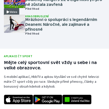
ně zůstala zavřená
Olympijské hry
Před 9 hod
Video
KRASOBRUSLENÍ
Parasport
Mrázkovi o spolupráci s legendárním
Deanem: Náročné, ale zajímavé a
přínosné
Plavání
Před 9 hod
Plážový volejbal
Ragby
APLIKACE ČT SPORT
Mějte celý sportovní svět vždy u sebe i na
Rychlobruslení
velké obrazovce.
S mobilní aplikací, HbbTV a apkou iVysílání ve své chytré televizi
Rychlostní kanoistika
máte ČT sport vždy po ruce. Sledujte přímé přenosy, články a
bonusový obsah kdekoli a kdykoli.
Short track
Sportovní střelba