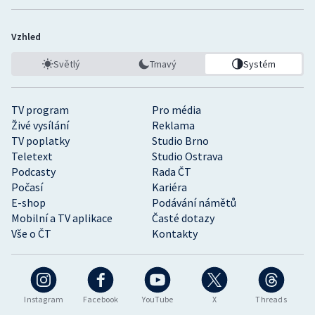
Vzhled
Světlý
Tmavý
Systém
TV program
Pro média
Živé vysílání
Reklama
TV poplatky
Studio Brno
Teletext
Studio Ostrava
Podcasty
Rada ČT
Počasí
Kariéra
E-shop
Podávání námětů
Mobilní a TV aplikace
Časté dotazy
Vše o ČT
Kontakty
Instagram
Facebook
YouTube
X
Threads