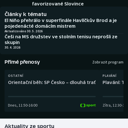
Baseball a softbal
Soutěže
favorizované Slovince
Články k tématu
Basketbal
Historické návraty
El Niňo přehrálo v superfinále Havlíčkův Brod a je
pojedenácté domácím mistrem
Biatlon
Aplikace ČT sport
Aktualizováno 30. 5. 2026
Češi na MS družstev ve stolním tenisu neprošli ze
skupin
Boby a skeleton
AZ kvíz
30. 4. 2026
Box
Přímé přenosy
Zobrazit program
Curling
OSTATNÍ
PLAVÁNÍ
Orientační běh: SP Česko – dlouhá trať
Plavání: TK
Dostihy
Florbal
Dnes
,
11:50
-
16:00
Zítra
,
12:30
-
13:
Futsal
Aktuality ze sportu
Golf