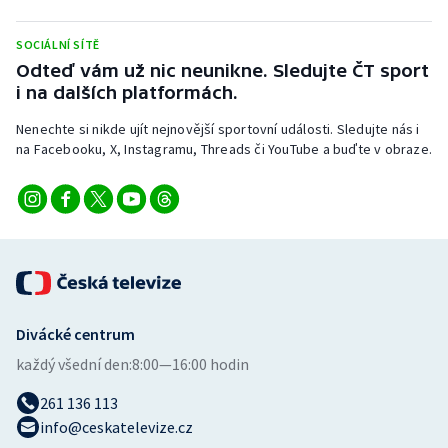
Stolní tenis
SOCIÁLNÍ SÍTĚ
Triatlon
Odteď vám už nic neunikne. Sledujte ČT sport
i na dalších platformách.
Veslování
Nenechte si nikde ujít nejnovější sportovní události. Sledujte nás i
na Facebooku, X, Instagramu, Threads či YouTube a buďte v obraze.
Vodní slalom
Volejbal
Ostatní
Divácké centrum
každý všední den:
8:00—16:00 hodin
261 136 113
info@ceskatelevize.cz