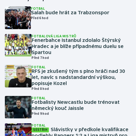
FOTBAL
Salah bude hrát za Trabzonspor
Gymnastika
Před 6 hod
Házená
FOTBALOVÁ LIGA MISTRŮ
Fenerbahce Istanbul zdolalo Štýrský
Jezdectví
Hradec a je blíže případnému duelu se
Spartou
Judo
Před 7 hod
FOTBAL
RFS je zkušený tým s plno hráči nad 30
Krasobruslení
let, navíc s nadstandardní výškou,
popisuje Kozel
Lezení
Před 8 hod
FOTBAL
Lyže a snowboard
Fotbalisty Newcastlu bude trénovat
německý kouč Jaissle
Před 9 hod
Moderní pětiboj
FOTBAL
Slávistky v předkole kvalifikace
Motorsport
SESTŘIH
podlehly Rangers 1:2 a Liga mistryň pro