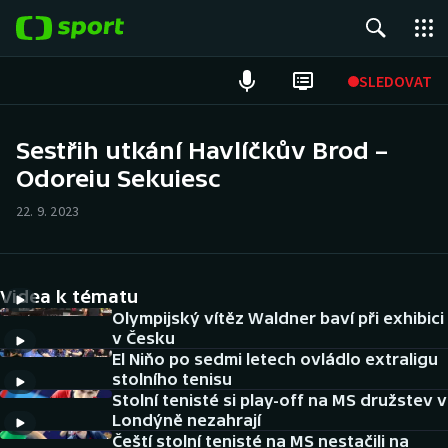
POPULÁRNÍ
SLEDOVAT
Fotbal
Sestřih utkání Havlíčkův Brod –
Odoreiu Sekuiesc
Hokej
22. 9. 2023
Tenis
Atletika
Videa k tématu
Cyklistika
Olympijský vítěz Waldner baví při exhibici
v Česku
El Niňo po sedmi letech ovládlo extraligu
DALŠÍ SPORTY
stolního tenisu
Stolní tenisté si play-off na MS družstev v
Americký fotbal
NEPŘEHLÉDNĚTE
Londýně nezahrají
Čeští stolní tenisté na MS nestačili na