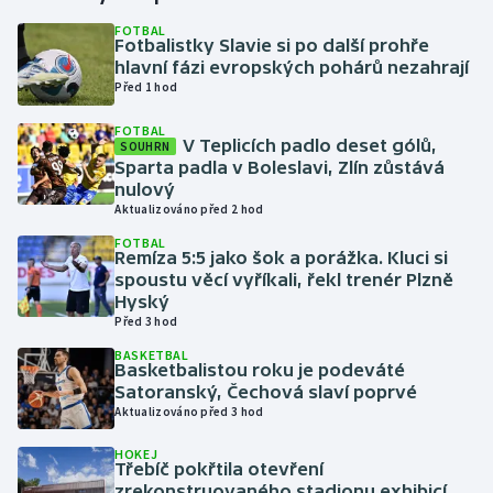
FOTBAL
Fotbalistky Slavie si po další prohře
Gymnastika
hlavní fázi evropských pohárů nezahrají
Před 1 hod
Házená
FOTBAL
V Teplicích padlo deset gólů,
SOUHRN
Jezdectví
Sparta padla v Boleslavi, Zlín zůstává
nulový
Judo
Aktualizováno před 2 hod
FOTBAL
Remíza 5:5 jako šok a porážka. Kluci si
Krasobruslení
spoustu věcí vyříkali, řekl trenér Plzně
Hyský
Lezení
Před 3 hod
BASKETBAL
Lyže a snowboard
Basketbalistou roku je podeváté
Satoranský, Čechová slaví poprvé
Aktualizováno před 3 hod
Moderní pětiboj
HOKEJ
Třebíč pokřtila otevření
Motorsport
zrekonstruovaného stadionu exhibicí,