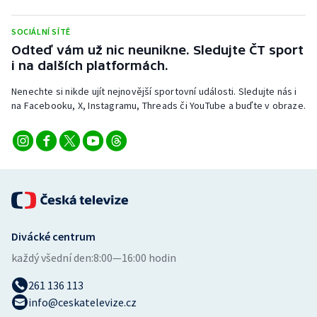
Stolní tenis
SOCIÁLNÍ SÍTĚ
Triatlon
Odteď vám už nic neunikne. Sledujte ČT sport
i na dalších platformách.
Veslování
Nenechte si nikde ujít nejnovější sportovní události. Sledujte nás i
na Facebooku, X, Instagramu, Threads či YouTube a buďte v obraze.
Vodní slalom
Volejbal
Ostatní
Divácké centrum
každý všední den:
8:00—16:00 hodin
261 136 113
info@ceskatelevize.cz