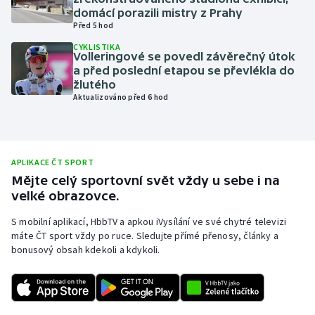
domácí porazili mistry z Prahy
Olympijské hry
Před 5 hod
CYKLISTIKA
Parasport
Volleringové se povedl závěrečný útok
a před poslední etapou se převlékla do
žlutého
Plavání
Aktualizováno před 6 hod
Plážový volejbal
Ragby
APLIKACE ČT SPORT
Mějte celý sportovní svět vždy u sebe i na
Rychlobruslení
velké obrazovce.
S mobilní aplikací, HbbTV a apkou iVysílání ve své chytré televizi
Rychlostní kanoistika
máte ČT sport vždy po ruce. Sledujte přímé přenosy, články a
bonusový obsah kdekoli a kdykoli.
Short track
Sportovní střelba