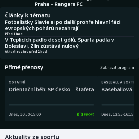
Baseball a softbal
Soutěže
Praha – Rangers FC
Články k tématu
Basketbal
Historické návraty
Fotbalistky Slavie si po další prohře hlavní fázi
evropských pohárů nezahrají
Biatlon
Aplikace ČT sport
Před 1 hod
V Teplicích padlo deset gólů, Sparta padla v
Boleslavi, Zlín zůstává nulový
Boby a skeleton
AZ kvíz
Aktualizováno před 2 hod
Box
Přímé přenosy
Zobrazit program
Curling
OSTATNÍ
BASEBALL A SOFTBA
Orientační běh: SP Česko – štafeta
Baseballová ex
Dostihy
Florbal
Dnes
,
10:50
-
15:00
Dnes
,
12:55
-
16:15
Futsal
Aktuality ze sportu
Golf