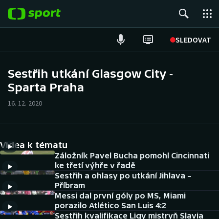
POPULÁRNÍ
SLEDOVAT
Fotbal
Sestřih utkání Glasgow City -
Sparta Praha
Hokej
16. 12. 2020
Tenis
Atletika
Videa k tématu
Cyklistika
Záložník Pavel Bucha pomohl Cincinnati
ke třetí výhře v řadě
Sestřih a ohlasy po utkání Jihlava –
DALŠÍ SPORTY
Příbram
Messi dal první góly po MS, Miami
Americký fotbal
NEPŘEHLÉDNĚTE
porazilo Atlético San Luis 4:2
Sestřih kvalifikace Ligy mistryň Slavia