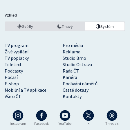
Vzhled
Světlý
Tmavý
Systém
TV program
Pro média
Živé vysílání
Reklama
TV poplatky
Studio Brno
Teletext
Studio Ostrava
Podcasty
Rada ČT
Počasí
Kariéra
E-shop
Podávání námětů
Mobilní a TV aplikace
Časté dotazy
Vše o ČT
Kontakty
Instagram
Facebook
YouTube
X
Threads